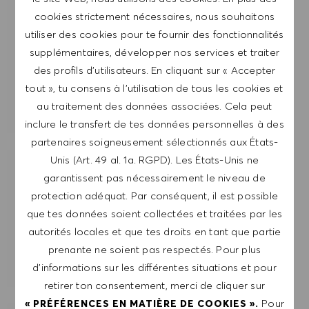
cookies strictement nécessaires, nous souhaitons
Saisir l'adresse e-mail (obligatoire)
utiliser des cookies pour te fournir des fonctionnalités
supplémentaires, développer nos services et traiter
ENVOYER
des profils d’utilisateurs. En cliquant sur « Accepter
tout », tu consens à l’utilisation de tous les cookies et
au traitement des données associées. Cela peut
GÉRER LES ALERTES
inclure le transfert de tes données personnelles à des
partenaires soigneusement sélectionnés aux États-
Unis (Art. 49 al. 1a. RGPD). Les États-Unis ne
OBTIENS DES RECOMMANDATIONS
garantissent pas nécessairement le niveau de
D'EMPLOI PERSONNALISÉES EN
protection adéquat. Par conséquent, il est possible
FONCTION DE TES INTÉRÊTS.
que tes données soient collectées et traitées par les
autorités locales et que tes droits en tant que partie
prenante ne soient pas respectés. Pour plus
DÉMARRER
d’informations sur les différentes situations et pour
retirer ton consentement, merci de cliquer sur
Pour
« PRÉFÉRENCES EN MATIÈRE DE COOKIES ».