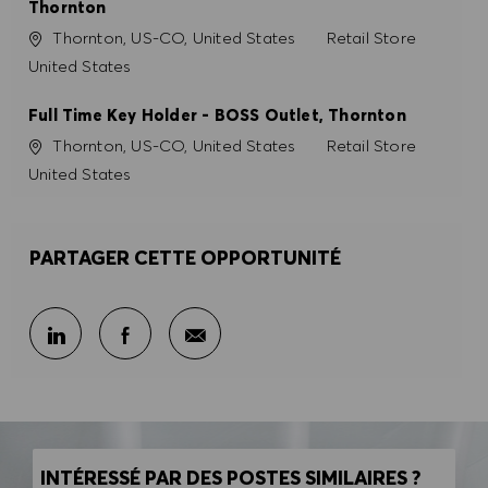
Thornton
Site
Catégorie
Thornton, US-CO, United States
Retail Store
United States
Full Time Key Holder - BOSS Outlet, Thornton
Site
Catégorie
Thornton, US-CO, United States
Retail Store
United States
PARTAGER CETTE OPPORTUNITÉ
Partager par e-mail
Partager sur LinkedIn
Partager sur Facebook
INTÉRESSÉ PAR DES POSTES SIMILAIRES ?