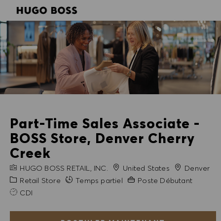
SKIP TO MAIN CONTENT
SKIP TO MAIN CONTENT
-
-
Part-Time Sales Associate -
BOSS Store, Denver Cherry
Creek
NOM DE L'ENTREPRISE
Ville
HUGO BOSS RETAIL, INC.
United States
Denver
Catégorie
Expérience requise
Retail Store
Temps partiel
Poste Débutant
CDI