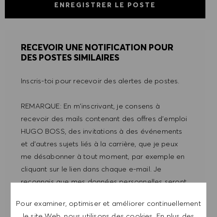
ENREGISTRER LE POSTE
RECEVOIR UNE NOTIFICATION POUR
DES POSTES SIMILAIRES
Inscris-toi pour recevoir des alertes de postes.
REMARQUE: En m'inscrivant, je consens à
recevoir des mails contenant des offres d'emploi
HUGO BOSS, des invitations à des événements
et d'autres sujets liés à la carrière, que je peux
me désabonner à tout moment, par exemple en
cliquant sur le lien dans chaque e-mail. Je
reconnais que mes données personnelles seront
traitées conformément à la
POLITIQUE DE
Pour examiner, optimiser et améliorer continuellement
CONFIDENTIALITÉ
.
le site Web, nous utilisons des cookies. En plus des