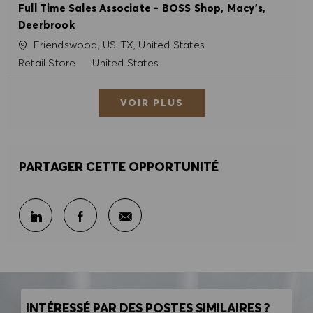
Full Time Sales Associate - BOSS Shop, Macy's,
Deerbrook
Site
Friendswood, US-TX, United States
Catégorie
Retail Store
United States
VOIR PLUS
PARTAGER CETTE OPPORTUNITÉ
Partager par e-mail
Partager sur LinkedIn
Partager sur Facebook
INTÉRESSÉ PAR DES POSTES SIMILAIRES ?