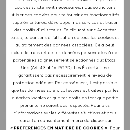
cookies strictement nécessaires, nous souhaitons
utiliser des cookies pour te fournir des fonctionnalités
ENVOYER
supplémentaires, développer nos services et traiter
des profils d’utilisateurs. En cliquant sur « Accepter
GÉRER LES ALERTES
tout », tu consens à l’utilisation de tous les cookies et
au traitement des données associées. Cela peut
inclure le transfert de tes données personnelles à des
partenaires soigneusement sélectionnés aux États-
OBTIENS DES RECOMMANDATIONS
Unis (Art. 49 al. 1a. RGPD). Les États-Unis ne
D'EMPLOI PERSONNALISÉES EN
garantissent pas nécessairement le niveau de
FONCTION DE TES INTÉRÊTS.
protection adéquat. Par conséquent, il est possible
que tes données soient collectées et traitées par les
DÉMARRER
autorités locales et que tes droits en tant que partie
prenante ne soient pas respectés. Pour plus
d’informations sur les différentes situations et pour
retirer ton consentement, merci de cliquer sur
Pour
« PRÉFÉRENCES EN MATIÈRE DE COOKIES ».
POSTES SIMILAIRES