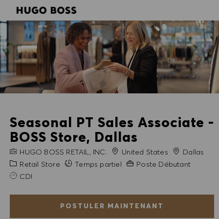
SKIP TO MAIN CONTENT
SKIP TO MAIN CONTENT
-
-
Seasonal PT Sales Associate -
BOSS Store, Dallas
NOM DE L'ENTREPRISE
Ville
HUGO BOSS RETAIL, INC.
United States
Dallas
Catégorie
Expérience requise
Retail Store
Temps partiel
Poste Débutant
CDI
POSTULER MAINTENANT