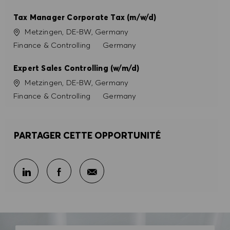
Tax Manager Corporate Tax (m/w/d)
Site
Metzingen, DE-BW, Germany
Catégorie
Finance & Controlling
Germany
Expert Sales Controlling (w/m/d)
Site
Metzingen, DE-BW, Germany
Catégorie
Finance & Controlling
Germany
PARTAGER CETTE OPPORTUNITÉ
Partager par e-mail
Partager sur LinkedIn
Partager sur Facebook