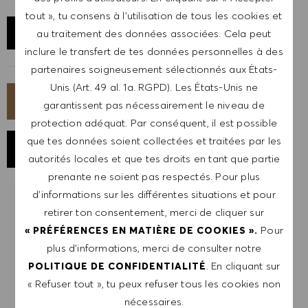
tout », tu consens à l’utilisation de tous les cookies et
AFFICHER LE SITE
au traitement des données associées. Cela peut
inclure le transfert de tes données personnelles à des
partenaires soigneusement sélectionnés aux États-
Unis (Art. 49 al. 1a. RGPD). Les États-Unis ne
POSTULER MAINTENANT
garantissent pas nécessairement le niveau de
protection adéquat. Par conséquent, il est possible
que tes données soient collectées et traitées par les
ENREGISTRER LE POSTE
autorités locales et que tes droits en tant que partie
prenante ne soient pas respectés. Pour plus
d’informations sur les différentes situations et pour
RECEVOIR UNE NOTIFICATION POUR
retirer ton consentement, merci de cliquer sur
DES POSTES SIMILAIRES
Pour
« PRÉFÉRENCES EN MATIÈRE DE COOKIES ».
plus d’informations, merci de consulter notre
Inscris-toi pour recevoir des alertes de postes.
. En cliquant sur
POLITIQUE DE CONFIDENTIALITÉ
« Refuser tout », tu peux refuser tous les cookies non
REMARQUE: En m'inscrivant, je consens à
nécessaires.