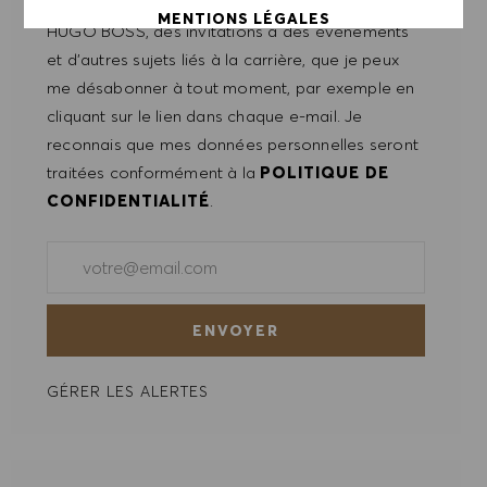
recevoir des mails contenant des offres d'emploi
MENTIONS LÉGALES
HUGO BOSS, des invitations à des événements
et d'autres sujets liés à la carrière, que je peux
ACCEPTER TOUT
me désabonner à tout moment, par exemple en
cliquant sur le lien dans chaque e-mail. Je
REFUSER TOUT
reconnais que mes données personnelles seront
traitées conformément à la
POLITIQUE DE
PRÉFÉRENCES EN MATIÈRE DE COOKIES
CONFIDENTIALITÉ
.
Saisir l'adresse e-mail (obligatoire)
ENVOYER
GÉRER LES ALERTES