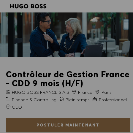
SKIP TO MAIN CONTENT
SKIP TO MAIN CONTENT
-
-
Contrôleur de Gestion France
- CDD 9 mois (H/F)
NOM DE L'ENTREPRISE
Ville
HUGO BOSS FRANCE S.A.S
France
Paris
Catégorie
Expérience requise
Finance & Controlling
Plein temps
Professionnel
CDD
POSTULER MAINTENANT