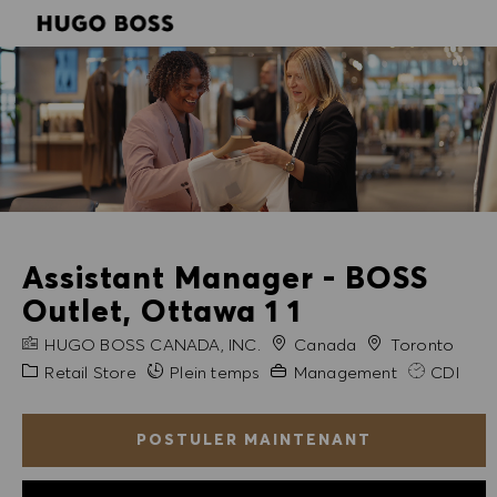
SKIP TO MAIN CONTENT
SKIP TO MAIN CONTENT
-
-
Assistant Manager - BOSS
Outlet, Ottawa 1 1
NOM DE L'ENTREPRISE
Ville
HUGO BOSS CANADA, INC.
Canada
Toronto
Catégorie
Expérience requise
Retail Store
Plein temps
Management
CDI
POSTULER MAINTENANT