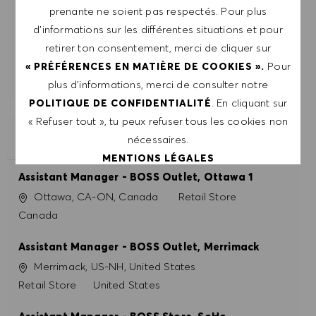
D'EMPLOI PERSONNALISÉES EN
prenante ne soient pas respectés. Pour plus
FONCTION DE TES INTÉRÊTS.
d’informations sur les différentes situations et pour
retirer ton consentement, merci de cliquer sur
DÉMARRER
Pour
« PRÉFÉRENCES EN MATIÈRE DE COOKIES ».
plus d’informations, merci de consulter notre
. En cliquant sur
POLITIQUE DE CONFIDENTIALITÉ
« Refuser tout », tu peux refuser tous les cookies non
nécessaires.
POSTES SIMILAIRES
MENTIONS LÉGALES
Assistant Manager - BOSS Outlet, Ottawa 1
Site
Catégorie
Ottawa, CA-ON, Canada
Retail Store
ACCEPTER TOUT
Canada
REFUSER TOUT
Assistant Manager - BOSS Outlet, Merrimack
Site
Merrimack, US-NH, United States
PRÉFÉRENCES EN MATIÈRE DE COOKIES
Catégorie
Retail Store
United States