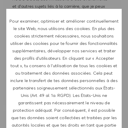
et d'autres sujets liés à la carrière, que je peux
me désabonner à tout moment, par exemple en
Pour examiner, optimiser et améliorer continuellement
cliquant sur le lien dans chaque e-mail. Je
le site Web, nous utilisons des cookies. En plus des
reconnais que mes données personnelles seront
cookies strictement nécessaires, nous souhaitons
traitées conformément à la
POLITIQUE DE
utiliser des cookies pour te fournir des fonctionnalités
CONFIDENTIALITÉ
.
supplémentaires, développer nos services et traiter
Saisir l'adresse e-mail (obligatoire)
des profils d’utilisateurs. En cliquant sur « Accepter
tout », tu consens à l’utilisation de tous les cookies et
au traitement des données associées. Cela peut
ENVOYER
inclure le transfert de tes données personnelles à des
partenaires soigneusement sélectionnés aux États-
GÉRER LES ALERTES
Unis (Art. 49 al. 1a. RGPD). Les États-Unis ne
garantissent pas nécessairement le niveau de
protection adéquat. Par conséquent, il est possible
que tes données soient collectées et traitées par les
OBTIENS DES RECOMMANDATIONS
autorités locales et que tes droits en tant que partie