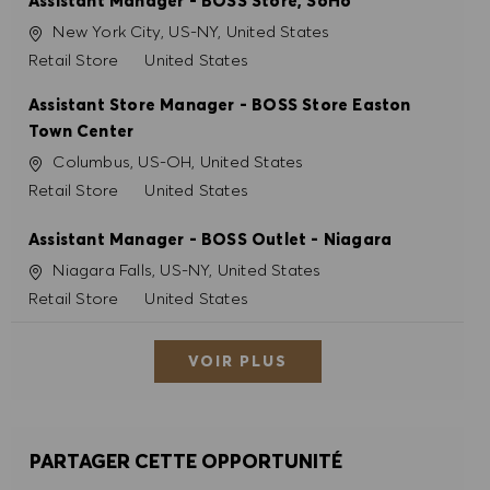
Assistant Manager - BOSS Store, SoHo
Site
New York City, US-NY, United States
Catégorie
Retail Store
United States
Assistant Store Manager - BOSS Store Easton
Town Center
Site
Columbus, US-OH, United States
Catégorie
Retail Store
United States
Assistant Manager - BOSS Outlet - Niagara
Site
Niagara Falls, US-NY, United States
Catégorie
Retail Store
United States
VOIR PLUS
PARTAGER CETTE OPPORTUNITÉ