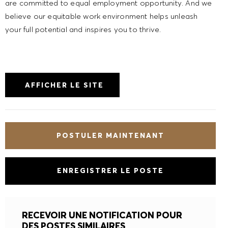
believe our equitable work environment helps unleash
your full potential and inspires you to thrive.
AFFICHER LE SITE
Pour examiner, optimiser et améliorer continuellement
le site Web, nous utilisons des cookies. En plus des
cookies strictement nécessaires, nous souhaitons
POSTULER MAINTENANT
utiliser des cookies pour te fournir des fonctionnalités
supplémentaires, développer nos services et traiter
des profils d’utilisateurs. En cliquant sur « Accepter
ENREGISTRER LE POSTE
tout », tu consens à l’utilisation de tous les cookies et
au traitement des données associées. Cela peut
inclure le transfert de tes données personnelles à des
RECEVOIR UNE NOTIFICATION POUR
partenaires soigneusement sélectionnés aux États-
DES POSTES SIMILAIRES
Unis (Art. 49 al. 1a. RGPD). Les États-Unis ne