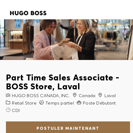
SKIP TO MAIN CONTENT
SKIP TO MAIN CONTENT
-
-
Part Time Sales Associate -
BOSS Store, Laval
NOM DE L'ENTREPRISE
Ville
HUGO BOSS CANADA, INC.
Canada
Laval
Catégorie
Expérience requise
Retail Store
Temps partiel
Poste Débutant
CDI
POSTULER MAINTENANT