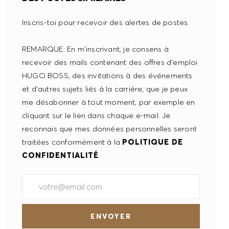
garantissent pas nécessairement le niveau de
Inscris-toi pour recevoir des alertes de postes.
protection adéquat. Par conséquent, il est possible
que tes données soient collectées et traitées par les
REMARQUE: En m'inscrivant, je consens à
autorités locales et que tes droits en tant que partie
recevoir des mails contenant des offres d'emploi
prenante ne soient pas respectés. Pour plus
HUGO BOSS, des invitations à des événements
d’informations sur les différentes situations et pour
et d'autres sujets liés à la carrière, que je peux
retirer ton consentement, merci de cliquer sur
me désabonner à tout moment, par exemple en
Pour
« PRÉFÉRENCES EN MATIÈRE DE COOKIES ».
cliquant sur le lien dans chaque e-mail. Je
plus d’informations, merci de consulter notre
reconnais que mes données personnelles seront
. En cliquant sur
POLITIQUE DE CONFIDENTIALITÉ
traitées conformément à la
POLITIQUE DE
« Refuser tout », tu peux refuser tous les cookies non
CONFIDENTIALITÉ
.
nécessaires.
MENTIONS LÉGALES
Saisir l'adresse e-mail (obligatoire)
ACCEPTER TOUT
ENVOYER
REFUSER TOUT