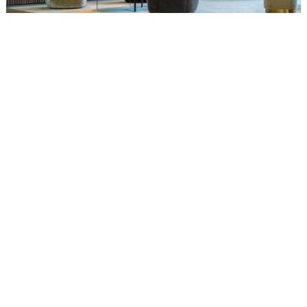
CE N'EST PAS CE QUE TU
CHERCHAIS ?
REJOINS NOTRE COMMUNAUTÉ
DE TALENTS !
Crée un profil court qui montre ta motivation à
travailler chez HUGO BOSS pour être informé des
postes pertinents en fonction de tes intérêts. Nous
sommes impatients d'avoir de tes nouvelles !
INSCRIS-TOI MAINTENANT