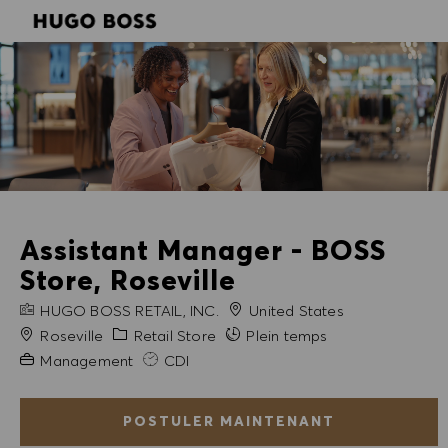
SKIP TO MAIN CONTENT
SKIP TO MAIN CONTENT
-
-
Assistant Manager - BOSS
Store, Roseville
NOM DE L'ENTREPRISE
HUGO BOSS RETAIL, INC.
United States
Ville
Catégorie
Roseville
Retail Store
Plein temps
Expérience requise
Management
CDI
POSTULER MAINTENANT