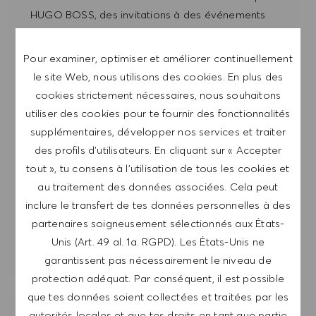
HUGO BOSS, des invitations à des événements
et d'autres sujets liés à la carrière, que je peux
me désabonner à tout moment, par exemple en
Pour examiner, optimiser et améliorer continuellement
cliquant sur le lien dans chaque e-mail. Je
le site Web, nous utilisons des cookies. En plus des
reconnais que mes données personnelles seront
cookies strictement nécessaires, nous souhaitons
traitées conformément à la
POLITIQUE DE
utiliser des cookies pour te fournir des fonctionnalités
CONFIDENTIALITÉ
.
supplémentaires, développer nos services et traiter
des profils d’utilisateurs. En cliquant sur « Accepter
Saisir l'adresse e-mail (obligatoire)
tout », tu consens à l’utilisation de tous les cookies et
au traitement des données associées. Cela peut
inclure le transfert de tes données personnelles à des
ENVOYER
partenaires soigneusement sélectionnés aux États-
Unis (Art. 49 al. 1a. RGPD). Les États-Unis ne
GÉRER LES ALERTES
garantissent pas nécessairement le niveau de
protection adéquat. Par conséquent, il est possible
que tes données soient collectées et traitées par les
autorités locales et que tes droits en tant que partie