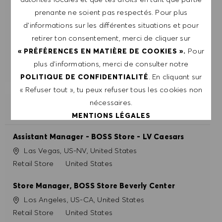
OBTIENS DES RECOMMANDATIONS
D'EMPLOI PERSONNALISÉES EN
prenante ne soient pas respectés. Pour plus
FONCTION DE TES INTÉRÊTS.
d’informations sur les différentes situations et pour
retirer ton consentement, merci de cliquer sur
Pour
« PRÉFÉRENCES EN MATIÈRE DE COOKIES ».
DÉMARRER
plus d’informations, merci de consulter notre
. En cliquant sur
POLITIQUE DE CONFIDENTIALITÉ
« Refuser tout », tu peux refuser tous les cookies non
nécessaires.
POSTES SIMILAIRES
MENTIONS LÉGALES
Assistant Manager - BOSS Store - LV Caesars
ACCEPTER TOUT
Site
Las Vegas, US-NV, United States
Catégorie
Retail Store
United States
REFUSER TOUT
Store Manager, BOSS Store Beverly Center
PRÉFÉRENCES EN MATIÈRE DE COOKIES
Site
Los Angeles, US-CA, United States
Catégorie
Retail Store
United States