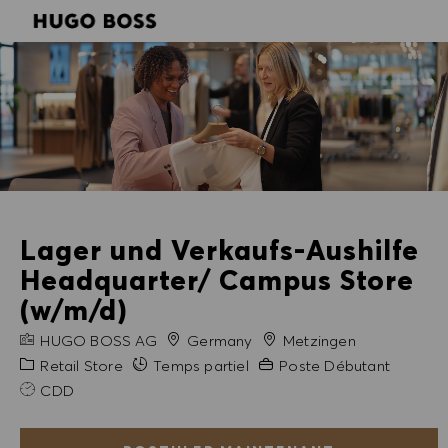
SKIP TO MAIN CONTENT
SKIP TO MAIN CONTENT
-
-
Lager und Verkaufs-Aushilfe
Headquarter/ Campus Store
(w/m/d)
NOM DE L'ENTREPRISE
Ville
HUGO BOSS AG
Germany
Metzingen
Catégorie
Expérience requise
Retail Store
Temps partiel
Poste Débutant
CDD