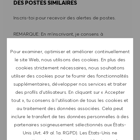
DES POSTES SIMILAIRES
Inscris-toi pour recevoir des alertes de postes.
REMARQUE: En m'inscrivant, je consens à
recevoir des mails contenant des offres d'emploi
HUGO BOSS, des invitations à des événements
Pour examiner, optimiser et améliorer continuellement
et d'autres sujets liés à la carrière, que je peux
le site Web, nous utilisons des cookies. En plus des
me désabonner à tout moment, par exemple en
cookies strictement nécessaires, nous souhaitons
cliquant sur le lien dans chaque e-mail. Je
utiliser des cookies pour te fournir des fonctionnalités
reconnais que mes données personnelles seront
supplémentaires, développer nos services et traiter
traitées conformément à la
POLITIQUE DE
des profils d’utilisateurs. En cliquant sur « Accepter
CONFIDENTIALITÉ
.
tout », tu consens à l’utilisation de tous les cookies et
au traitement des données associées. Cela peut
Saisir l'adresse e-mail (obligatoire)
inclure le transfert de tes données personnelles à des
partenaires soigneusement sélectionnés aux États-
Unis (Art. 49 al. 1a. RGPD). Les États-Unis ne
ENVOYER