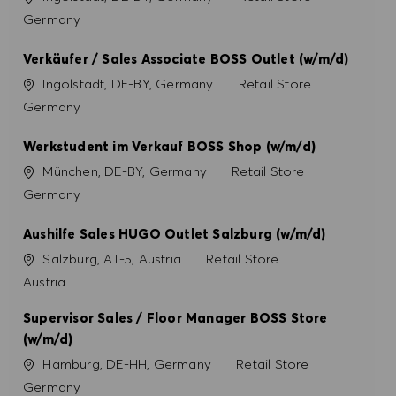
Germany
PRÉFÉRENCES EN MATIÈRE DE COOKIES
Verkäufer / Sales Associate BOSS Outlet (w/m/d)
Site
Catégorie
Ingolstadt, DE-BY, Germany
Retail Store
Germany
Werkstudent im Verkauf BOSS Shop (w/m/d)
Site
Catégorie
München, DE-BY, Germany
Retail Store
Germany
Aushilfe Sales HUGO Outlet Salzburg (w/m/d)
Site
Catégorie
Salzburg, AT-5, Austria
Retail Store
Austria
Supervisor Sales / Floor Manager BOSS Store
(w/m/d)
Site
Catégorie
Hamburg, DE-HH, Germany
Retail Store
Germany