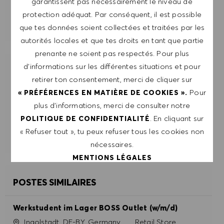
garantissent pas nécessairement le niveau de
protection adéquat. Par conséquent, il est possible
GÉRER LES ALERTES
que tes données soient collectées et traitées par les
autorités locales et que tes droits en tant que partie
prenante ne soient pas respectés. Pour plus
d’informations sur les différentes situations et pour
OBTIENS DES RECOMMANDATIONS
retirer ton consentement, merci de cliquer sur
D'EMPLOI PERSONNALISÉES EN
Pour
« PRÉFÉRENCES EN MATIÈRE DE COOKIES ».
FONCTION DE TES INTÉRÊTS.
plus d’informations, merci de consulter notre
. En cliquant sur
POLITIQUE DE CONFIDENTIALITÉ
DÉMARRER
« Refuser tout », tu peux refuser tous les cookies non
nécessaires.
MENTIONS LÉGALES
POSTES SIMILAIRES
ACCEPTER TOUT
Werkstudent im Lager BOSS Outlet (w/m/d)
REFUSER TOUT
Site
Catégorie
Ingolstadt, DE-BY, Germany
Retail Store