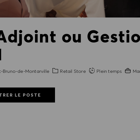
Adjoint ou Gesti
1
Catégorie
Expéri
t-Bruno-de-Montarville
Retail Store
Plein temps
Ma
TRER LE POSTE