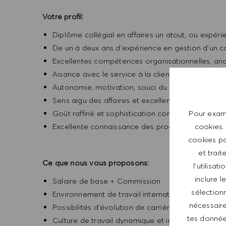
Votre profil:
Diplôme collégial en affaires un atout, ou expér
De un à deux ans d’expérience en gestion d’un c
Excellentes compétences organisationnelles, ana
Aisance avec le service à la clientèle et solid
Autonomie, motivation, souci du détail et esprit 
Sens aigu des affaires et excellentes qualités rel
Goût raffiné et sophistication conformes à la p
Pour exami
Excellente connaissance des produits HUGO BO
cookies.
cookies po
et trait
Ce que nous vous proposons:
l’utilisa
inclure 
Salaire de base + Commission
sélectionn
Environnement de travail international et inspiran
nécessaire
Possibilités d'évolution de carrière
tes données
Culture de travail dynamique et inspirante