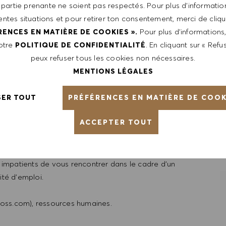
 partie prenante ne soient pas respectés. Pour plus d’information
 style de vie, avec un programme de rémunération
rentes situations et pour retirer ton consentement, merci de cliqu
nt
Pour plus d’informations
RENCES EN MATIÈRE DE COOKIES ».
notre
. En cliquant sur « Refus
POLITIQUE DE CONFIDENTIALITÉ
peux refuser tous les cookies non nécessaires.
MENTIONS LÉGALES
oyés sont représentatifs du monde dans son ensemble.
individualité de chaque personne. Nous sommes attachés à
PRÉFÉRENCES EN MATIÈRE DE COOK
SER TOUT
 pensons que notre environnement de travail équitable
rmet de vous épanouir.
ACCEPTER TOUT
d'envisager un nouveau challenge en rentrant dans le
impatients de vous rencontrer dans le cadre d'un
ité d'emploi.
oss.com), ressources humaines.