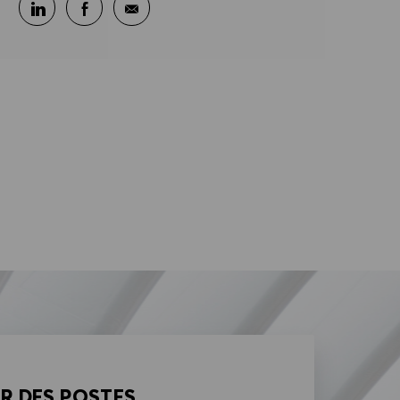
Partager sur LinkedIn
Partager sur Facebook
Partager par e-mail
AR DES POSTES