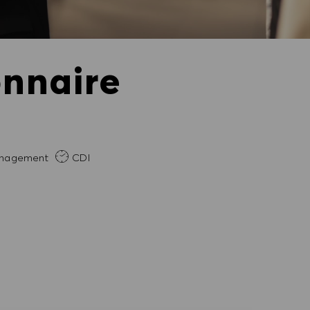
onnaire
ence requise
nagement
CDI