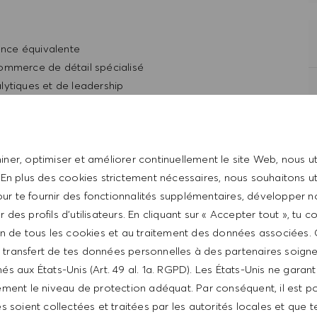
ience équivalente
ommerce de détail spécialisé
lytiques et de leadership
e compétence en communication
d’entreprise
ationnelles
hilosophie du style de vie HUGO BOSS
ner, optimiser et améliorer continuellement le site Web, nous ut
SS
 En plus des cookies strictement nécessaires, nous souhaitons uti
ur te fournir des fonctionnalités supplémentaires, développer n
er des profils d’utilisateurs. En cliquant sur « Accepter tout », tu 
tion de tous les cookies et au traitement des données associées.
le transfert de tes données personnelles à des partenaires soig
és aux États-Unis (Art. 49 al. 1a. RGPD). Les États-Unis ne garan
t
ment le niveau de protection adéquat. Par conséquent, il est p
 soient collectées et traitées par les autorités locales et que t