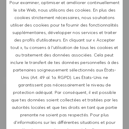
reconnais que mes données personnelles seront
Pour examiner, optimiser et améliorer continuellement
traitées conformément à la
POLITIQUE DE
le site Web, nous utilisons des cookies. En plus des
CONFIDENTIALITÉ
.
cookies strictement nécessaires, nous souhaitons
utiliser des cookies pour te fournir des fonctionnalités
Saisir l'adresse e-mail (obligatoire)
supplémentaires, développer nos services et traiter
des profils d’utilisateurs. En cliquant sur « Accepter
tout », tu consens à l’utilisation de tous les cookies et
ENVOYER
au traitement des données associées. Cela peut
inclure le transfert de tes données personnelles à des
GÉRER LES ALERTES
partenaires soigneusement sélectionnés aux États-
Unis (Art. 49 al. 1a. RGPD). Les États-Unis ne
garantissent pas nécessairement le niveau de
protection adéquat. Par conséquent, il est possible
OBTIENS DES RECOMMANDATIONS
que tes données soient collectées et traitées par les
D'EMPLOI PERSONNALISÉES EN
FONCTION DE TES INTÉRÊTS.
autorités locales et que tes droits en tant que partie
prenante ne soient pas respectés. Pour plus
d’informations sur les différentes situations et pour
DÉMARRER