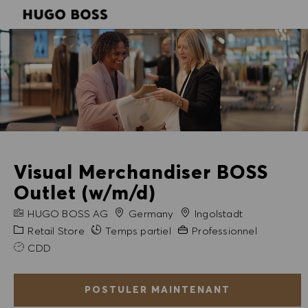
SKIP TO MAIN CONTENT
SKIP TO MAIN CONTENT
-
-
Visual Merchandiser BOSS
Outlet (w/m/d)
NOM DE L'ENTREPRISE
Ville
HUGO BOSS AG
Germany
Ingolstadt
Catégorie
Expérience requise
Retail Store
Temps partiel
Professionnel
CDD
POSTULER MAINTENANT