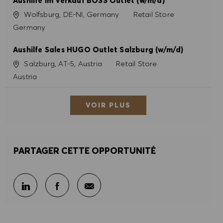
Aushilfe im Verkauf BOSS Outlet (w/m/d)
Site
Catégorie
Wolfsburg, DE-NI, Germany
Retail Store
Germany
Aushilfe Sales HUGO Outlet Salzburg (w/m/d)
Site
Catégorie
Salzburg, AT-5, Austria
Retail Store
Austria
VOIR PLUS
PARTAGER CETTE OPPORTUNITÉ
Partager par e-mail
Partager sur LinkedIn
Partager sur Facebook