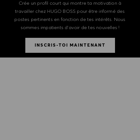
Crée un profil court qui montre ta motivation à
travailler chez HUGO BOSS pour être informé des
postes pertinents en fonction de tes intérêts. Nous
sommes impatients d'avoir de tes nouvelles !
INSCRIS-TOI MAINTENANT