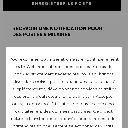
ENREGISTRER LE POSTE
RECEVOIR UNE NOTIFICATION POUR
DES POSTES SIMILAIRES
Inscris-toi pour recevoir des alertes de postes.
Pour examiner, optimiser et améliorer continuellement
REMARQUE: En m'inscrivant, je consens à
le site Web, nous utilisons des cookies. En plus des
recevoir des mails contenant des offres d'emploi
cookies strictement nécessaires, nous souhaitons
HUGO BOSS, des invitations à des événements
utiliser des cookies pour te fournir des fonctionnalités
et d'autres sujets liés à la carrière, que je peux
supplémentaires, développer nos services et traiter
me désabonner à tout moment, par exemple en
des profils d’utilisateurs. En cliquant sur « Accepter
cliquant sur le lien dans chaque e-mail. Je
tout », tu consens à l’utilisation de tous les cookies et
reconnais que mes données personnelles seront
au traitement des données associées. Cela peut
traitées conformément à la
POLITIQUE DE
inclure le transfert de tes données personnelles à des
CONFIDENTIALITÉ
.
partenaires soigneusement sélectionnés aux États-