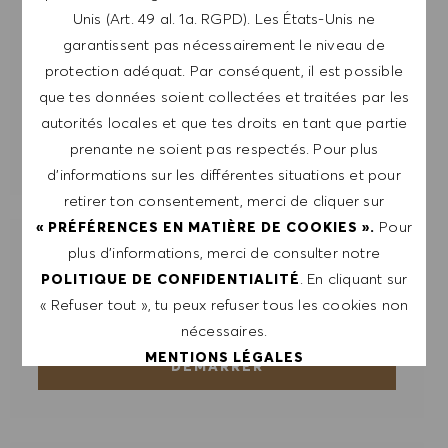
Unis (Art. 49 al. 1a. RGPD). Les États-Unis ne
Saisir l'adresse e-mail (obligatoire)
garantissent pas nécessairement le niveau de
protection adéquat. Par conséquent, il est possible
que tes données soient collectées et traitées par les
ENVOYER
autorités locales et que tes droits en tant que partie
prenante ne soient pas respectés. Pour plus
GÉRER LES ALERTES
d’informations sur les différentes situations et pour
retirer ton consentement, merci de cliquer sur
Pour
« PRÉFÉRENCES EN MATIÈRE DE COOKIES ».
plus d’informations, merci de consulter notre
OBTIENS DES RECOMMANDATIONS
D'EMPLOI PERSONNALISÉES EN
. En cliquant sur
POLITIQUE DE CONFIDENTIALITÉ
FONCTION DE TES INTÉRÊTS.
« Refuser tout », tu peux refuser tous les cookies non
nécessaires.
MENTIONS LÉGALES
DÉMARRER
ACCEPTER TOUT