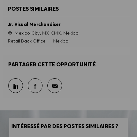
REFUSER TOUT
POSTES SIMILAIRES
PRÉFÉRENCES EN MATIÈRE DE COOKIES
Jr. Visual Merchandiser
Site
Mexico City, MX-CMX, Mexico
Catégorie
Retail Back Office
Mexico
PARTAGER CETTE OPPORTUNITÉ
Partager par e-mail
Partager sur LinkedIn
Partager sur Facebook
INTÉRESSÉ PAR DES POSTES SIMILAIRES ?