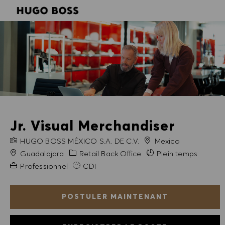
SKIP TO MAIN CONTENT
SKIP TO MAIN CONTENT
-
-
Jr. Visual Merchandiser
NOM DE L'ENTREPRISE
HUGO BOSS MÉXICO S.A. DE C.V.
Mexico
Ville
Catégorie
Guadalajara
Retail Back Office
Plein temps
Expérience requise
Professionnel
CDI
POSTULER MAINTENANT