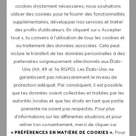
cookies strictement nécessaires, nous souhaitons
utiliser des cookies pour te fournir des fonctionnalités
supplémentaires, développer nos services et traiter
SAP ABAP Developer
Enregistr
des profils d’utilisateurs. En cliquant sur « Accepter
HUGO BOSS TEXTILE IND. LTD.
tout », tu consens à l’utilisation de tous les cookies et
Turkey
Izmir
au traitement des données associées. Cela peut
Catégorie
inclure le transfert de tes données personnelles à des
Information Technology (IT)
partenaires soigneusement sélectionnés aux États-
Plein temps
Professionnel
Unis (Art. 49 al. 1a. RGPD). Les États-Unis ne
Join our team as a skilled SAP ABAP Developer
garantissent pas nécessairement le niveau de
and contribute to innovative S/4HANA
protection adéquat. Par conséquent, il est possible
applications. Leverage your expertise in ABAP OO,
que tes données soient collectées et traitées par les
Clean Code, and modern development practices
autorités locales et que tes droits en tant que partie
to create scalable solutions. Be part of a dynamic
prenante ne soient pas respectés. Pour plus
team that values creativity and collaboration.
d’informations sur les différentes situations et pour
retirer ton consentement, merci de cliquer sur
Pour
« PRÉFÉRENCES EN MATIÈRE DE COOKIES ».