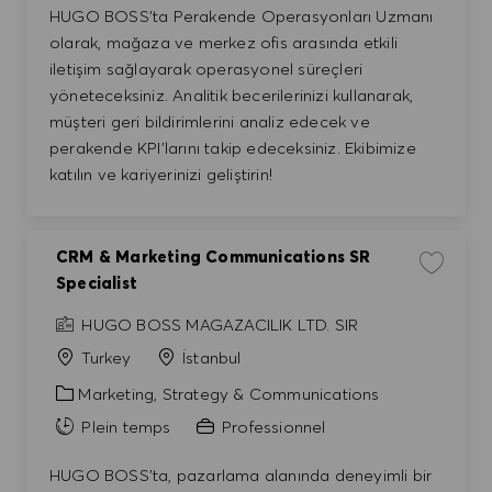
HUGO BOSS'ta Perakende Operasyonları Uzmanı
olarak, mağaza ve merkez ofis arasında etkili
iletişim sağlayarak operasyonel süreçleri
yöneteceksiniz. Analitik becerilerinizi kullanarak,
müşteri geri bildirimlerini analiz edecek ve
perakende KPI'larını takip edeceksiniz. Ekibimize
katılın ve kariyerinizi geliştirin!
CRM & Marketing Communications SR
Enregistr
Specialist
HUGO BOSS MAGAZACILIK LTD. SIR
Turkey
İstanbul
Catégorie
Marketing, Strategy & Communications
Plein temps
Professionnel
HUGO BOSS'ta, pazarlama alanında deneyimli bir