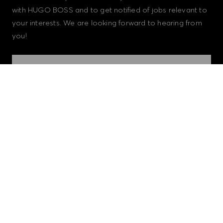
with HUGO BOSS and to get notified of jobs relevant to
your interests. We are looking forward to hearing from
you!
REJOINS NOTRE COMMUNAUTÉ DE
TALENTS