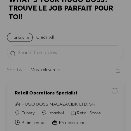
TROUVE LE JOB PARFAIT POUR
TOI!
Clear All
Turkey
the results are updated
Search from below list
FILTE
Sort by:
Retail Operations Specialist
Enregistr
HUGO BOSS MAGAZACILIK LTD. SIR
Catégorie
Turkey
İstanbul
Retail Store
Plein temps
Professionnel