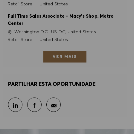
Categoria
Retail Store
United States
Full Time Sales Associate - Macy's Shop, Metro
Center
Localização
Washington D.C., US-DC, United States
Categoria
Retail Store
United States
VER MAIS
PARTILHAR ESTA OPORTUNIDADE
Partilhar por e-mail
Partilhar através do LinkedIn
Partilhar através do Facebook