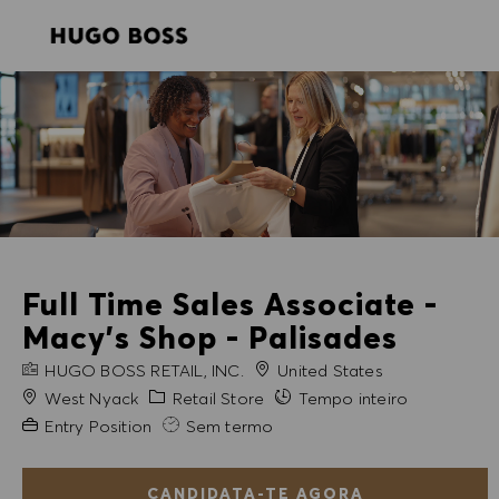
SKIP TO MAIN CONTENT
SKIP TO MAIN CONTENT
-
-
Full Time Sales Associate -
Macy's Shop - Palisades
NOME DA EMPRESA
HUGO BOSS RETAIL, INC.
United States
Cidade
Categoria
West Nyack
Retail Store
Tempo inteiro
Experiência exigida
Entry Position
Sem termo
CANDIDATA-TE AGORA