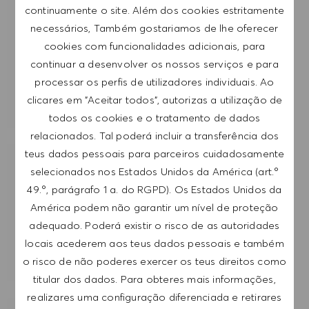
continuamente o site. Além dos cookies estritamente
Introduzir endereço de e-mail (obrigatório)
necessários, Também gostariamos de lhe oferecer
cookies com funcionalidades adicionais, para
SUBMETER
continuar a desenvolver os nossos serviços e para
processar os perfis de utilizadores individuais. Ao
clicares em "Aceitar todos", autorizas a utilização de
GERIR ALERTAS
todos os cookies e o tratamento de dados
relacionados. Tal poderá incluir a transferência dos
teus dados pessoais para parceiros cuidadosamente
RECEBE RECOMENDAÇÕES DE EMPREGO
selecionados nos Estados Unidos da América (art.º
PERSONALIZADAS COM BASE NOS TEUS
49.º, parágrafo 1 a. do RGPD). Os Estados Unidos da
INTERESSES.
América podem não garantir um nível de proteção
adequado. Poderá existir o risco de as autoridades
locais acederem aos teus dados pessoais e também
COMEÇAR
o risco de não poderes exercer os teus direitos como
titular dos dados. Para obteres mais informações,
realizares uma configuração diferenciada e retirares