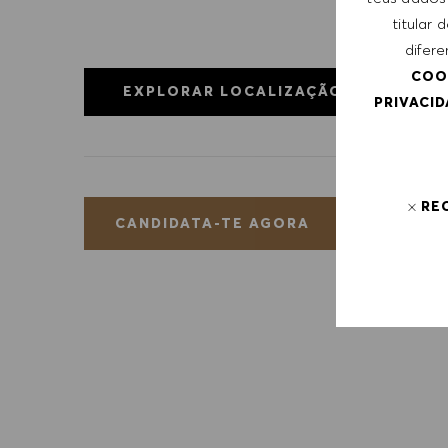
titular
difere
COO
EXPLORAR LOCALIZAÇÃO
PRIVACI
RE
GUA
CANDIDATA-TE AGORA