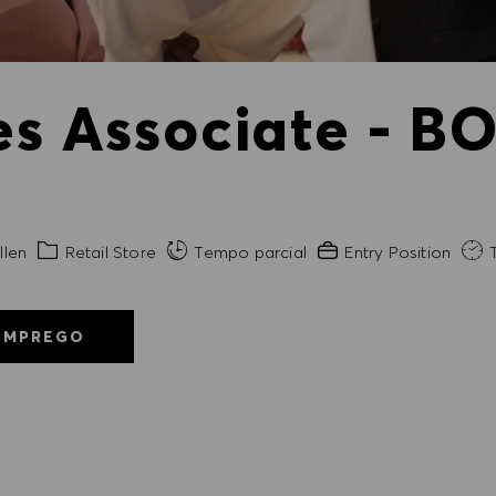
es Associate - BO
de
Categoria
Experiência exigida
llen
Retail Store
Tempo parcial
Entry Position
T
EMPREGO