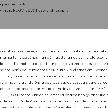
personal skills
t with the HUGO BOSS lifestyle philosophy
ent
s cookies para rever, otimizar e melhorar continuamente o site
tritamente necessários, Também gostariamos de lhe oferecer 
idades adicionais, para continuar a desenvolver os nossos servi
th a competitive compensation program and a fun working
ar os perfis de utilizadores individuais. Ao clicares em "Aceitar
 utilização de todos os cookies e o tratamento de dados relac
erá incluir a transferência dos teus dados pessoais para parce
ente selecionados nos Estados Unidos da América (art.º 49.º, 
ntative of the world at large. Our inclusive culture
RGPD). Os Estados Unidos da América podem não garantir um n
lity. We are committed to equal employment opportunity.
adequado. Poderá existir o risco de as autoridades locais ac
unleash your full potential and inspires you to thrive.
 pessoais e também o risco de não poderes exercer os teus di