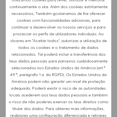
Introduzir endereço de e-mail (obrigatório)
continuamente o site. Além dos cookies estritamente
necessários, Também gostariamos de lhe oferecer
cookies com funcionalidades adicionais, para
SUBMETER
continuar a desenvolver os nossos serviços e para
processar os perfis de utilizadores individuais. Ao
GERIR ALERTAS
clicares em "Aceitar todos", autorizas a utilização de
todos os cookies e o tratamento de dados
relacionados. Tal poderá incluir a transferência dos
teus dados pessoais para parceiros cuidadosamente
RECEBE RECOMENDAÇÕES DE EMPREGO
selecionados nos Estados Unidos da América (art.º
PERSONALIZADAS COM BASE NOS TEUS
49.º, parágrafo 1 a. do RGPD). Os Estados Unidos da
INTERESSES.
América podem não garantir um nível de proteção
adequado. Poderá existir o risco de as autoridades
COMEÇAR
locais acederem aos teus dados pessoais e também
o risco de não poderes exercer os teus direitos como
titular dos dados. Para obteres mais informações,
realizares uma configuração diferenciada e retirares