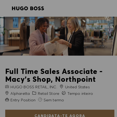
SKIP TO MAIN CONTENT
SKIP TO MAIN CONTENT
-
-
Full Time Sales Associate -
Macy's Shop, Northpoint
NOME DA EMPRESA
HUGO BOSS RETAIL, INC.
United States
Cidade
Categoria
Alpharetta
Retail Store
Tempo inteiro
Experiência exigida
Entry Position
Sem termo
CANDIDATA-TE AGORA