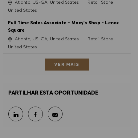
Localização
Categoria
Atlanta, US-GA, United States
Retail Store
United States
Full Time Sales Associate - Macy's Shop - Lenox
Square
Localização
Categoria
Atlanta, US-GA, United States
Retail Store
United States
VER MAIS
PARTILHAR ESTA OPORTUNIDADE
Partilhar por e-mail
Partilhar através do LinkedIn
Partilhar através do Facebook