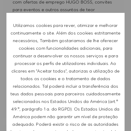
com ofertas de emprego HUGO BOSS, convites
para eventos e outros assuntos de teor
profissional, com a possibilidade de cancelar a
subscrição a qualquer momento, por exemplo,
Utilizamos cookies para rever, otimizar e melhorar
clicando na ligação apresentada em cada e-
continuamente o site. Além dos cookies estritamente
mail. Aceito que os meus dados pessoais sejam
necessários, Também gostariamos de lhe oferecer
submetidos a tratamento de acordo com
cookies com funcionalidades adicionais, para
a
POLÍTICA DE PRIVACIDADE
.
continuar a desenvolver os nossos serviços e para
processar os perfis de utilizadores individuais. Ao
Introduzir endereço de e-mail (obrigatório)
clicares em "Aceitar todos", autorizas a utilização de
todos os cookies e o tratamento de dados
relacionados. Tal poderá incluir a transferência dos
SUBMETER
teus dados pessoais para parceiros cuidadosamente
selecionados nos Estados Unidos da América (art.º
GERIR ALERTAS
49.º, parágrafo 1 a. do RGPD). Os Estados Unidos da
América podem não garantir um nível de proteção
adequado. Poderá existir o risco de as autoridades