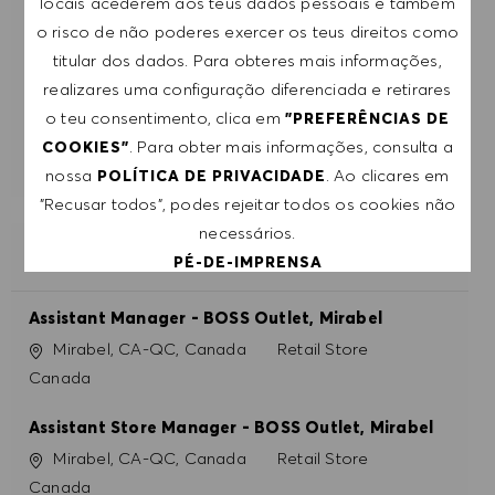
locais acederem aos teus dados pessoais e também
RECEBE RECOMENDAÇÕES DE EMPREGO
o risco de não poderes exercer os teus direitos como
PERSONALIZADAS COM BASE NOS TEUS
titular dos dados. Para obteres mais informações,
INTERESSES.
realizares uma configuração diferenciada e retirares
o teu consentimento, clica em
"PREFERÊNCIAS DE
COMEÇAR
. Para obter mais informações, consulta a
COOKIES"
nossa
. Ao clicares em
POLÍTICA DE PRIVACIDADE
"Recusar todos", podes rejeitar todos os cookies não
necessários.
EMPREGOS SEMELHANTES
PÉ-DE-IMPRENSA
Assistant Manager - BOSS Outlet, Mirabel
ACEITAR TODOS
Localização
Categoria
Mirabel, CA-QC, Canada
Retail Store
Canada
RECUSAR TODOS
Assistant Store Manager - BOSS Outlet, Mirabel
PREFERÊNCIAS DE COOKIES
Localização
Categoria
Mirabel, CA-QC, Canada
Retail Store
Canada