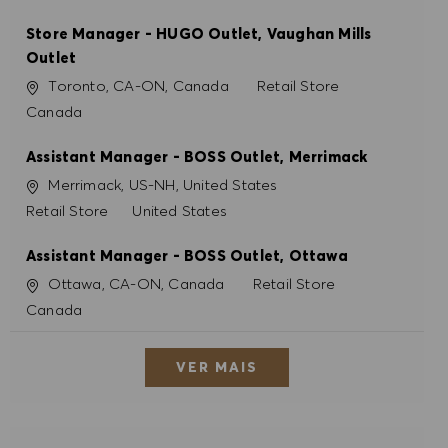
Store Manager - HUGO Outlet, Vaughan Mills
Outlet
Localização
Categoria
Toronto, CA-ON, Canada
Retail Store
Canada
Assistant Manager - BOSS Outlet, Merrimack
Localização
Merrimack, US-NH, United States
Categoria
Retail Store
United States
Assistant Manager - BOSS Outlet, Ottawa
Localização
Categoria
Ottawa, CA-ON, Canada
Retail Store
Canada
VER MAIS