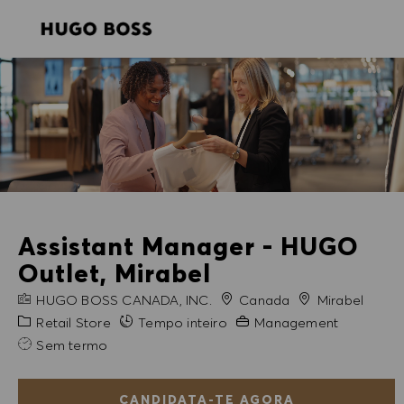
SKIP TO MAIN CONTENT
SKIP TO MAIN CONTENT
-
-
Assistant Manager - HUGO
Outlet, Mirabel
NOME DA EMPRESA
Cidade
HUGO BOSS CANADA, INC.
Canada
Mirabel
Categoria
Experiência exigida
Retail Store
Tempo inteiro
Management
Sem termo
CANDIDATA-TE AGORA