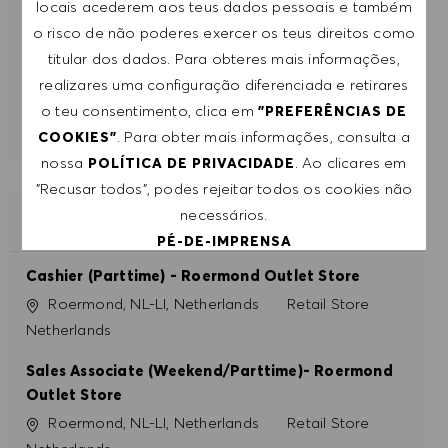
RECEBE RECOMENDAÇÕES DE EMPREGO
locais acederem aos teus dados pessoais e também
PERSONALIZADAS COM BASE NOS TEUS
o risco de não poderes exercer os teus direitos como
INTERESSES.
titular dos dados. Para obteres mais informações,
realizares uma configuração diferenciada e retirares
o teu consentimento, clica em
"PREFERÊNCIAS DE
COMEÇAR
. Para obter mais informações, consulta a
COOKIES"
nossa
. Ao clicares em
POLÍTICA DE PRIVACIDADE
"Recusar todos", podes rejeitar todos os cookies não
necessários.
EMPREGOS SEMELHANTES
PÉ-DE-IMPRENSA
Cashier (Parttime) - Roermond Outlet Store
ACEITAR TODOS
Localização
Categoria
Roermond, NL-LI, Netherlands
Retail Store
Netherlands
RECUSAR TODOS
Sales Associate (Weekend/Parttime)- Roermond
Outlet Store
PREFERÊNCIAS DE COOKIES
Localização
Categoria
Roermond, NL-LI, Netherlands
Retail Store