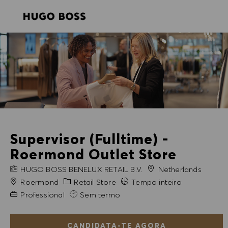
SKIP TO MAIN CONTENT
SKIP TO MAIN CONTENT
-
-
Supervisor (Fulltime) -
Roermond Outlet Store
NOME DA EMPRESA
HUGO BOSS BENELUX RETAIL B.V.
Netherlands
Cidade
Categoria
Roermond
Retail Store
Tempo inteiro
Experiência exigida
Professional
Sem termo
CANDIDATA-TE AGORA