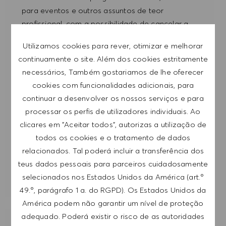
para eventos e outros assuntos de teor
profissional, com a possibilidade de cancelar a
subscrição a qualquer momento, por exemplo,
Utilizamos cookies para rever, otimizar e melhorar
clicando na ligação apresentada em cada e-
continuamente o site. Além dos cookies estritamente
mail. Aceito que os meus dados pessoais sejam
necessários, Também gostariamos de lhe oferecer
submetidos a tratamento de acordo com
cookies com funcionalidades adicionais, para
a
POLÍTICA DE PRIVACIDADE
.
continuar a desenvolver os nossos serviços e para
processar os perfis de utilizadores individuais. Ao
Introduzir endereço de e-mail (obrigatório)
clicares em "Aceitar todos", autorizas a utilização de
todos os cookies e o tratamento de dados
SUBMETER
relacionados. Tal poderá incluir a transferência dos
teus dados pessoais para parceiros cuidadosamente
selecionados nos Estados Unidos da América (art.º
GERIR ALERTAS
49.º, parágrafo 1 a. do RGPD). Os Estados Unidos da
América podem não garantir um nível de proteção
adequado. Poderá existir o risco de as autoridades