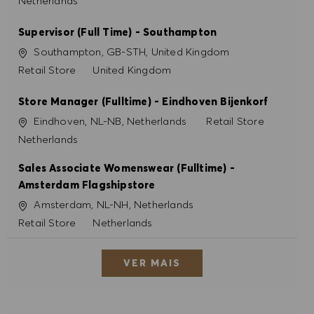
Netherlands
Supervisor (Full Time) - Southampton
Localização
Southampton, GB-STH, United Kingdom
Categoria
Retail Store
United Kingdom
Store Manager (Fulltime) - Eindhoven Bijenkorf
Localização
Categoria
Eindhoven, NL-NB, Netherlands
Retail Store
Netherlands
Sales Associate Womenswear (Fulltime) -
Amsterdam Flagshipstore
Localização
Amsterdam, NL-NH, Netherlands
Categoria
Retail Store
Netherlands
VER MAIS