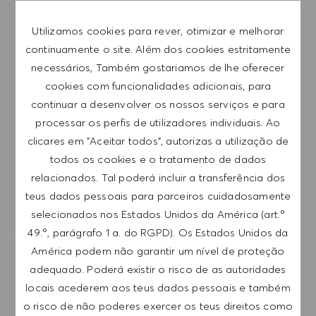
subscrição a qualquer momento, por exemplo,
clicando na ligação apresentada em cada e-
Utilizamos cookies para rever, otimizar e melhorar
mail. Aceito que os meus dados pessoais sejam
continuamente o site. Além dos cookies estritamente
submetidos a tratamento de acordo com
necessários, Também gostariamos de lhe oferecer
a
POLÍTICA DE PRIVACIDADE
.
cookies com funcionalidades adicionais, para
continuar a desenvolver os nossos serviços e para
Introduzir endereço de e-mail (obrigatório)
processar os perfis de utilizadores individuais. Ao
clicares em "Aceitar todos", autorizas a utilização de
todos os cookies e o tratamento de dados
SUBMETER
relacionados. Tal poderá incluir a transferência dos
teus dados pessoais para parceiros cuidadosamente
GERIR ALERTAS
selecionados nos Estados Unidos da América (art.º
49.º, parágrafo 1 a. do RGPD). Os Estados Unidos da
América podem não garantir um nível de proteção
adequado. Poderá existir o risco de as autoridades
RECEBE RECOMENDAÇÕES DE EMPREGO
PERSONALIZADAS COM BASE NOS TEUS
locais acederem aos teus dados pessoais e também
INTERESSES.
o risco de não poderes exercer os teus direitos como