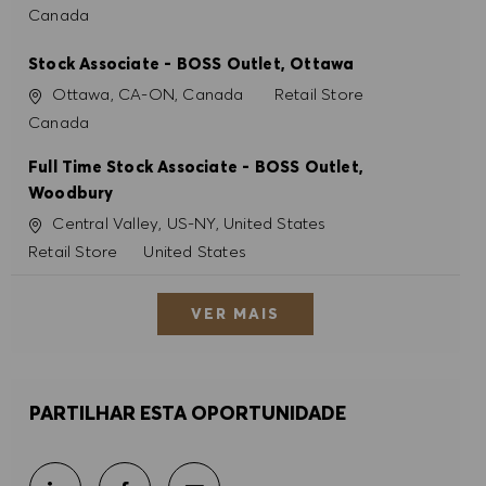
Canada
Stock Associate - BOSS Outlet, Ottawa
Localização
Categoria
Ottawa, CA-ON, Canada
Retail Store
Canada
Full Time Stock Associate - BOSS Outlet,
Woodbury
Localização
Central Valley, US-NY, United States
Categoria
Retail Store
United States
VER MAIS
PARTILHAR ESTA OPORTUNIDADE
Partilhar por e-mail
Partilhar através do LinkedIn
Partilhar através do Facebook