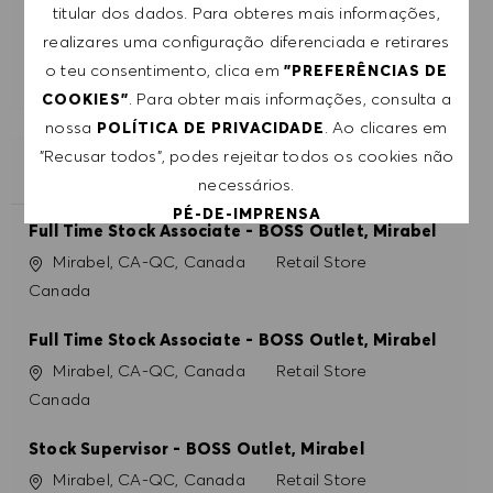
titular dos dados. Para obteres mais informações,
realizares uma configuração diferenciada e retirares
COMEÇAR
o teu consentimento, clica em
"PREFERÊNCIAS DE
. Para obter mais informações, consulta a
COOKIES"
nossa
. Ao clicares em
POLÍTICA DE PRIVACIDADE
"Recusar todos", podes rejeitar todos os cookies não
EMPREGOS SEMELHANTES
necessários.
PÉ-DE-IMPRENSA
Full Time Stock Associate - BOSS Outlet, Mirabel
Localização
Categoria
Mirabel, CA-QC, Canada
Retail Store
ACEITAR TODOS
Canada
RECUSAR TODOS
Full Time Stock Associate - BOSS Outlet, Mirabel
Localização
Categoria
Mirabel, CA-QC, Canada
Retail Store
PREFERÊNCIAS DE COOKIES
Canada
Stock Supervisor - BOSS Outlet, Mirabel
Localização
Categoria
Mirabel, CA-QC, Canada
Retail Store