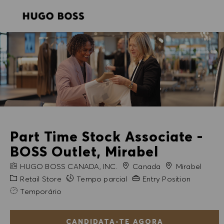
SKIP TO MAIN CONTENT
SKIP TO MAIN CONTENT
-
-
Part Time Stock Associate -
BOSS Outlet, Mirabel
NOME DA EMPRESA
Cidade
HUGO BOSS CANADA, INC.
Canada
Mirabel
Categoria
Experiência exigida
Retail Store
Tempo parcial
Entry Position
Temporário
CANDIDATA-TE AGORA