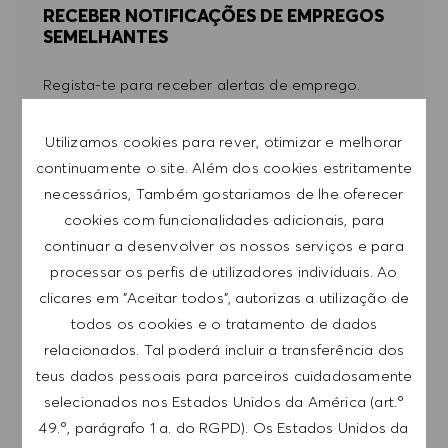
RECEBER NOTIFICAÇÕES DE EMPREGOS
SEMELHANTES
Regista-te para receber alertas de emprego.
NOTA: Ao registar-me, consinto receber e-mails
Utilizamos cookies para rever, otimizar e melhorar
com ofertas de emprego HUGO BOSS, convites
continuamente o site. Além dos cookies estritamente
para eventos e outros assuntos de teor
necessários, Também gostariamos de lhe oferecer
profissional, com a possibilidade de cancelar a
cookies com funcionalidades adicionais, para
subscrição a qualquer momento, por exemplo,
continuar a desenvolver os nossos serviços e para
clicando na ligação apresentada em cada e-
processar os perfis de utilizadores individuais. Ao
mail. Aceito que os meus dados pessoais sejam
clicares em "Aceitar todos", autorizas a utilização de
submetidos a tratamento de acordo com
todos os cookies e o tratamento de dados
a
POLÍTICA DE PRIVACIDADE
.
relacionados. Tal poderá incluir a transferência dos
teus dados pessoais para parceiros cuidadosamente
Introduzir endereço de e-mail (obrigatório)
selecionados nos Estados Unidos da América (art.º
49.º, parágrafo 1 a. do RGPD). Os Estados Unidos da