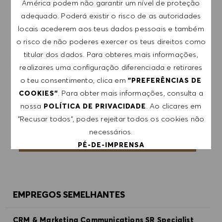
América podem não garantir um nível de proteção
SUBMETER
adequado. Poderá existir o risco de as autoridades
locais acederem aos teus dados pessoais e também
GERIR ALERTAS
o risco de não poderes exercer os teus direitos como
titular dos dados. Para obteres mais informações,
realizares uma configuração diferenciada e retirares
o teu consentimento, clica em
"PREFERÊNCIAS DE
RECEBE RECOMENDAÇÕES DE EMPREGO
. Para obter mais informações, consulta a
COOKIES"
PERSONALIZADAS COM BASE NOS TEUS
nossa
. Ao clicares em
INTERESSES.
POLÍTICA DE PRIVACIDADE
"Recusar todos", podes rejeitar todos os cookies não
necessários.
COMEÇAR
PÉ-DE-IMPRENSA
ACEITAR TODOS
EMPREGOS SEMELHANTES
RECUSAR TODOS
CRM & Marketing Communications SR Specialist
PREFERÊNCIAS DE COOKIES