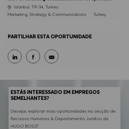
Localização
İstanbul, TR-34, Turkey
Categoria
Marketing, Strategy & Communications
Turkey
PARTILHAR ESTA OPORTUNIDADE
Partilhar por e-mail
Partilhar através do LinkedIn
Partilhar através do Facebook
ESTÁS INTERESSADO EM EMPREGOS
SEMELHANTES?
Desejas explorar mais oportunidades na secção de
Recursos Humanos & Departamento Jurídico da
HUGO BOSS?