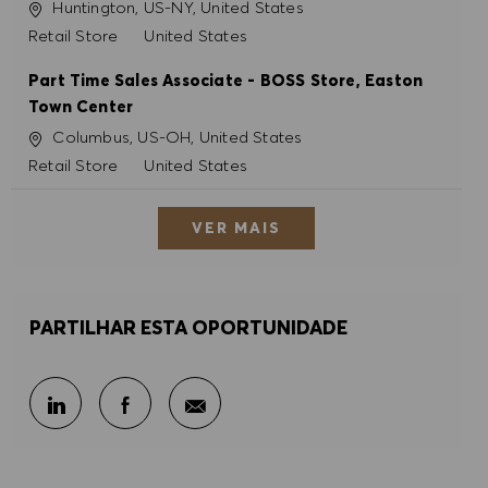
Localização
Huntington, US-NY, United States
Categoria
Retail Store
United States
Part Time Sales Associate - BOSS Store, Easton
Town Center
Localização
Columbus, US-OH, United States
Categoria
Retail Store
United States
VER MAIS
PARTILHAR ESTA OPORTUNIDADE
Partilhar por e-mail
Partilhar através do LinkedIn
Partilhar através do Facebook