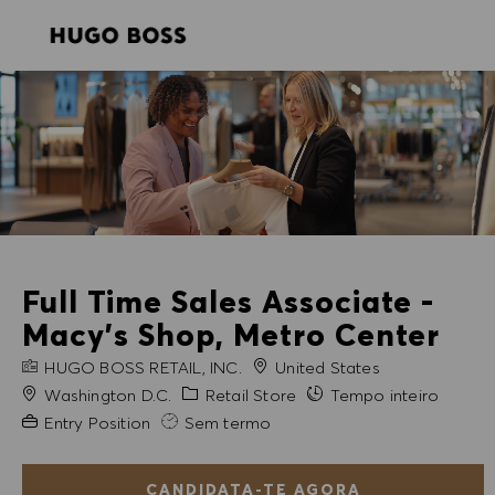
SKIP TO MAIN CONTENT
SKIP TO MAIN CONTENT
-
-
Full Time Sales Associate -
Macy's Shop, Metro Center
NOME DA EMPRESA
HUGO BOSS RETAIL, INC.
United States
Cidade
Categoria
Washington D.C.
Retail Store
Tempo inteiro
Experiência exigida
Entry Position
Sem termo
CANDIDATA-TE AGORA