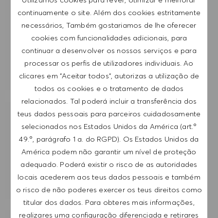
Introduzir endereço de e-mail (obrigatório)
continuamente o site. Além dos cookies estritamente
necessários, Também gostariamos de lhe oferecer
cookies com funcionalidades adicionais, para
SUBMETER
continuar a desenvolver os nossos serviços e para
processar os perfis de utilizadores individuais. Ao
GERIR ALERTAS
clicares em "Aceitar todos", autorizas a utilização de
todos os cookies e o tratamento de dados
relacionados. Tal poderá incluir a transferência dos
teus dados pessoais para parceiros cuidadosamente
RECEBE RECOMENDAÇÕES DE EMPREGO
selecionados nos Estados Unidos da América (art.º
PERSONALIZADAS COM BASE NOS TEUS
49.º, parágrafo 1 a. do RGPD). Os Estados Unidos da
INTERESSES.
América podem não garantir um nível de proteção
adequado. Poderá existir o risco de as autoridades
COMEÇAR
locais acederem aos teus dados pessoais e também
o risco de não poderes exercer os teus direitos como
titular dos dados. Para obteres mais informações,
realizares uma configuração diferenciada e retirares