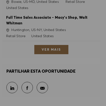
Localização
Categoria
Bowie, US-MD, United States
Retail Store
United States
Full Time Sales Associate - Macy's Shop, Walt
Whitman
Localização
Huntington, US-NY, United States
Categoria
Retail Store
United States
VER MAIS
PARTILHAR ESTA OPORTUNIDADE
Partilhar por e-mail
Partilhar através do LinkedIn
Partilhar através do Facebook