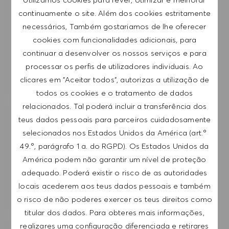
Introduzir endereço de e-mail (obrigatório)
continuamente o site. Além dos cookies estritamente
necessários, Também gostariamos de lhe oferecer
cookies com funcionalidades adicionais, para
SUBMETER
continuar a desenvolver os nossos serviços e para
processar os perfis de utilizadores individuais. Ao
GERIR ALERTAS
clicares em "Aceitar todos", autorizas a utilização de
todos os cookies e o tratamento de dados
relacionados. Tal poderá incluir a transferência dos
teus dados pessoais para parceiros cuidadosamente
RECEBE RECOMENDAÇÕES DE EMPREGO
selecionados nos Estados Unidos da América (art.º
PERSONALIZADAS COM BASE NOS TEUS
49.º, parágrafo 1 a. do RGPD). Os Estados Unidos da
INTERESSES.
América podem não garantir um nível de proteção
adequado. Poderá existir o risco de as autoridades
COMEÇAR
locais acederem aos teus dados pessoais e também
o risco de não poderes exercer os teus direitos como
titular dos dados. Para obteres mais informações,
realizares uma configuração diferenciada e retirares