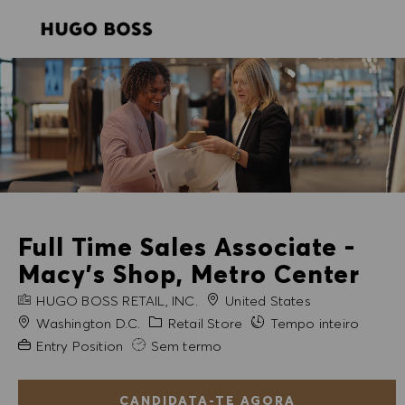
SKIP TO MAIN CONTENT
SKIP TO MAIN CONTENT
-
-
Full Time Sales Associate -
Macy's Shop, Metro Center
NOME DA EMPRESA
HUGO BOSS RETAIL, INC.
United States
Cidade
Categoria
Washington D.C.
Retail Store
Tempo inteiro
Experiência exigida
Entry Position
Sem termo
CANDIDATA-TE AGORA