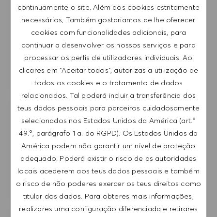
continuamente o site. Além dos cookies estritamente
Introduzir endereço de e-mail (obrigatório)
necessários, Também gostariamos de lhe oferecer
cookies com funcionalidades adicionais, para
SUBMETER
continuar a desenvolver os nossos serviços e para
processar os perfis de utilizadores individuais. Ao
clicares em "Aceitar todos", autorizas a utilização de
GERIR ALERTAS
todos os cookies e o tratamento de dados
relacionados. Tal poderá incluir a transferência dos
teus dados pessoais para parceiros cuidadosamente
RECEBE RECOMENDAÇÕES DE EMPREGO
selecionados nos Estados Unidos da América (art.º
PERSONALIZADAS COM BASE NOS TEUS
49.º, parágrafo 1 a. do RGPD). Os Estados Unidos da
INTERESSES.
América podem não garantir um nível de proteção
adequado. Poderá existir o risco de as autoridades
locais acederem aos teus dados pessoais e também
COMEÇAR
o risco de não poderes exercer os teus direitos como
titular dos dados. Para obteres mais informações,
realizares uma configuração diferenciada e retirares