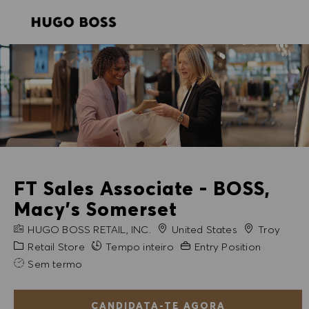
SKIP TO MAIN CONTENT
SKIP TO MAIN CONTENT
-
-
FT Sales Associate - BOSS,
Macy's Somerset
NOME DA EMPRESA
Cidade
HUGO BOSS RETAIL, INC.
United States
Troy
Categoria
Experiência exigida
Retail Store
Tempo inteiro
Entry Position
Sem termo
CANDIDATA-TE AGORA