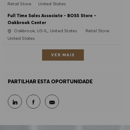
Categoria
Retail Store
United States
Full Time Sales Associate - BOSS Store -
Oakbrook Center
Localização
Categoria
Oakbrook, US-IL, United States
Retail Store
United States
VER MAIS
PARTILHAR ESTA OPORTUNIDADE
Partilhar por e-mail
Partilhar através do LinkedIn
Partilhar através do Facebook