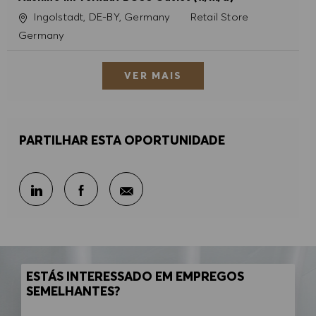
Localização
Categoria
Ingolstadt, DE-BY, Germany
Retail Store
Germany
VER MAIS
PARTILHAR ESTA OPORTUNIDADE
Partilhar por e-mail
Partilhar através do LinkedIn
Partilhar através do Facebook
ESTÁS INTERESSADO EM EMPREGOS
SEMELHANTES?