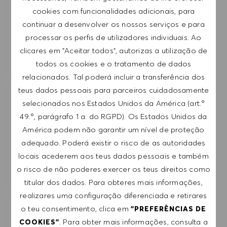
cookies com funcionalidades adicionais, para
continuar a desenvolver os nossos serviços e para
SUBMETER
processar os perfis de utilizadores individuais. Ao
clicares em "Aceitar todos", autorizas a utilização de
GERIR ALERTAS
todos os cookies e o tratamento de dados
relacionados. Tal poderá incluir a transferência dos
teus dados pessoais para parceiros cuidadosamente
selecionados nos Estados Unidos da América (art.º
RECEBE RECOMENDAÇÕES DE EMPREGO
PERSONALIZADAS COM BASE NOS TEUS
49.º, parágrafo 1 a. do RGPD). Os Estados Unidos da
INTERESSES.
América podem não garantir um nível de proteção
adequado. Poderá existir o risco de as autoridades
locais acederem aos teus dados pessoais e também
COMEÇAR
o risco de não poderes exercer os teus direitos como
titular dos dados. Para obteres mais informações,
realizares uma configuração diferenciada e retirares
o teu consentimento, clica em
"PREFERÊNCIAS DE
EMPREGOS SEMELHANTES
. Para obter mais informações, consulta a
COOKIES"