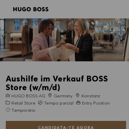
SKIP TO MAIN CONTENT
SKIP TO MAIN CONTENT
-
-
Aushilfe im Verkauf BOSS
Store (w/m/d)
NOME DA EMPRESA
Cidade
HUGO BOSS AG
Germany
Konstanz
Categoria
Experiência exigida
Retail Store
Tempo parcial
Entry Position
Temporário
CANDIDATA-TE AGORA