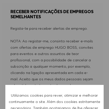
RECEBER NOTIFICAÇÕES DE EMPREGOS
SEMELHANTES
Regista-te para receber alertas de emprego.
NOTA: Ao registar-me, consinto receber e-mails
com ofertas de emprego HUGO BOSS, convites
para eventos e outros assuntos de teor
profissional, com a possibilidade de cancelar a
subscrição a qualquer momento, por exemplo,
clicando na ligação apresentada em cada e-
mail. Aceito que os meus dados pessoais sejam
submetidos a tratamento de acordo com
a
POLÍTICA DE PRIVACIDADE
.
Utilizamos cookies para rever, otimizar e melhorar
continuamente o site. Além dos cookies estritamente
Introduzir endereço de e-mail (obrigatório)
necessários, Também gostariamos de lhe oferecer