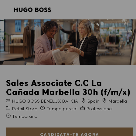
SKIP TO MAIN CONTENT
SKIP TO MAIN CONTENT
-
-
Sales Associate C.C La
Cañada Marbella 30h (f/m/x)
NOME DA EMPRESA
Cidade
HUGO BOSS BENELUX B.V. CIA
Spain
Marbella
Categoria
Experiência exigida
Retail Store
Tempo parcial
Professional
Temporário
CANDIDATA-TE AGORA