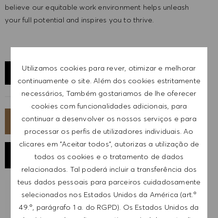
believe our equitable work environment helps unleash
your full potential and inspires you to thrive.
Utilizamos cookies para rever, otimizar e melhorar
EXPLORAR LOCALIZAÇÃO
continuamente o site. Além dos cookies estritamente
necessários, Também gostariamos de lhe oferecer
cookies com funcionalidades adicionais, para
continuar a desenvolver os nossos serviços e para
CANDIDATA-TE AGORA
processar os perfis de utilizadores individuais. Ao
clicares em "Aceitar todos", autorizas a utilização de
GUARDAR EMPREGO
todos os cookies e o tratamento de dados
relacionados. Tal poderá incluir a transferência dos
teus dados pessoais para parceiros cuidadosamente
selecionados nos Estados Unidos da América (art.º
RECEBER NOTIFICAÇÕES DE EMPREGOS
SEMELHANTES
49.º, parágrafo 1 a. do RGPD). Os Estados Unidos da