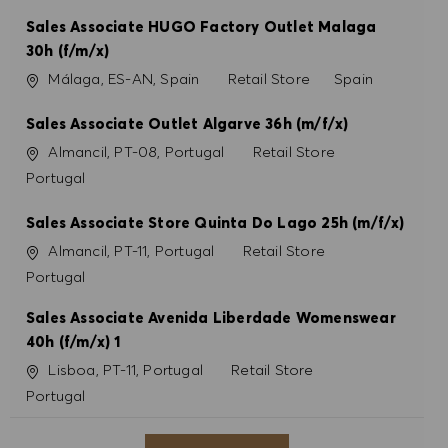
Sales Associate HUGO Factory Outlet Malaga
30h (f/m/x)
Localização
Categoria
Málaga, ES-AN, Spain
Retail Store
Spain
Sales Associate Outlet Algarve 36h (m/f/x)
Localização
Categoria
Almancil, PT-08, Portugal
Retail Store
Portugal
Sales Associate Store Quinta Do Lago 25h (m/f/x)
Localização
Categoria
Almancil, PT-11, Portugal
Retail Store
Portugal
Sales Associate Avenida Liberdade Womenswear
40h (f/m/x) 1
Localização
Categoria
Lisboa, PT-11, Portugal
Retail Store
Portugal