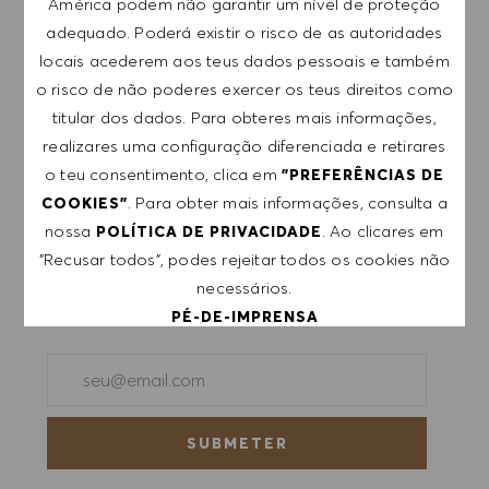
América podem não garantir um nível de proteção
Regista-te para receber alertas de emprego.
adequado. Poderá existir o risco de as autoridades
locais acederem aos teus dados pessoais e também
NOTA: Ao registar-me, consinto receber e-mails
o risco de não poderes exercer os teus direitos como
com ofertas de emprego HUGO BOSS, convites
titular dos dados. Para obteres mais informações,
para eventos e outros assuntos de teor
realizares uma configuração diferenciada e retirares
profissional, com a possibilidade de cancelar a
o teu consentimento, clica em
"PREFERÊNCIAS DE
subscrição a qualquer momento, por exemplo,
. Para obter mais informações, consulta a
COOKIES"
clicando na ligação apresentada em cada e-
nossa
. Ao clicares em
POLÍTICA DE PRIVACIDADE
mail. Aceito que os meus dados pessoais sejam
"Recusar todos", podes rejeitar todos os cookies não
submetidos a tratamento de acordo com
necessários.
a
POLÍTICA DE PRIVACIDADE
.
PÉ-DE-IMPRENSA
Introduzir endereço de e-mail (obrigatório)
ACEITAR TODOS
RECUSAR TODOS
SUBMETER
PREFERÊNCIAS DE COOKIES