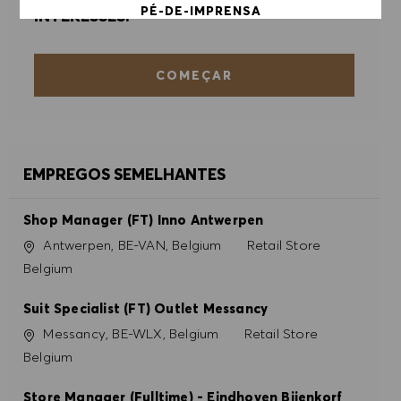
PÉ-DE-IMPRENSA
INTERESSES.
ACEITAR TODOS
COMEÇAR
RECUSAR TODOS
PREFERÊNCIAS DE COOKIES
EMPREGOS SEMELHANTES
Shop Manager (FT) Inno Antwerpen
Localização
Categoria
Antwerpen, BE-VAN, Belgium
Retail Store
Belgium
Suit Specialist (FT) Outlet Messancy
Localização
Categoria
Messancy, BE-WLX, Belgium
Retail Store
Belgium
Store Manager (Fulltime) - Eindhoven Bijenkorf