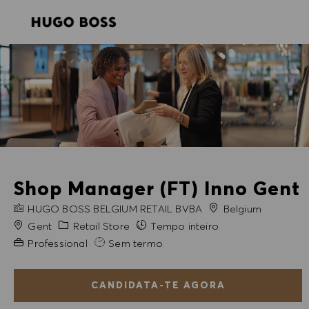
SKIP TO MAIN CONTENT
SKIP TO MAIN CONTENT
-
-
Shop Manager (FT) Inno Gent
NOME DA EMPRESA
HUGO BOSS BELGIUM RETAIL BVBA
Belgium
Cidade
Categoria
Gent
Retail Store
Tempo inteiro
Experiência exigida
Professional
Sem termo
CANDIDATA-TE AGORA