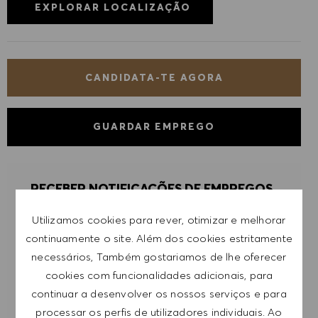
EXPLORAR LOCALIZAÇÃO
CANDIDATA-TE AGORA
GUARDAR EMPREGO
RECEBER NOTIFICAÇÕES DE EMPREGOS
SEMELHANTES
Utilizamos cookies para rever, otimizar e melhorar
Regista-te para receber alertas de emprego.
continuamente o site. Além dos cookies estritamente
necessários, Também gostariamos de lhe oferecer
NOTA: Ao registar-me, consinto receber e-mails
cookies com funcionalidades adicionais, para
com ofertas de emprego HUGO BOSS, convites
continuar a desenvolver os nossos serviços e para
para eventos e outros assuntos de teor
processar os perfis de utilizadores individuais. Ao