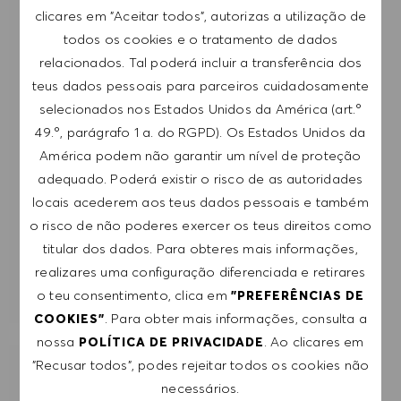
profissional, com a possibilidade de cancelar a
clicares em "Aceitar todos", autorizas a utilização de
subscrição a qualquer momento, por exemplo,
todos os cookies e o tratamento de dados
clicando na ligação apresentada em cada e-
relacionados. Tal poderá incluir a transferência dos
mail. Aceito que os meus dados pessoais sejam
teus dados pessoais para parceiros cuidadosamente
submetidos a tratamento de acordo com
selecionados nos Estados Unidos da América (art.º
a
POLÍTICA DE PRIVACIDADE
.
49.º, parágrafo 1 a. do RGPD). Os Estados Unidos da
América podem não garantir um nível de proteção
Introduzir endereço de e-mail (obrigatório)
adequado. Poderá existir o risco de as autoridades
locais acederem aos teus dados pessoais e também
o risco de não poderes exercer os teus direitos como
SUBMETER
titular dos dados. Para obteres mais informações,
realizares uma configuração diferenciada e retirares
GERIR ALERTAS
o teu consentimento, clica em
"PREFERÊNCIAS DE
. Para obter mais informações, consulta a
COOKIES"
nossa
. Ao clicares em
POLÍTICA DE PRIVACIDADE
"Recusar todos", podes rejeitar todos os cookies não
RECEBE RECOMENDAÇÕES DE EMPREGO
necessários.
PERSONALIZADAS COM BASE NOS TEUS