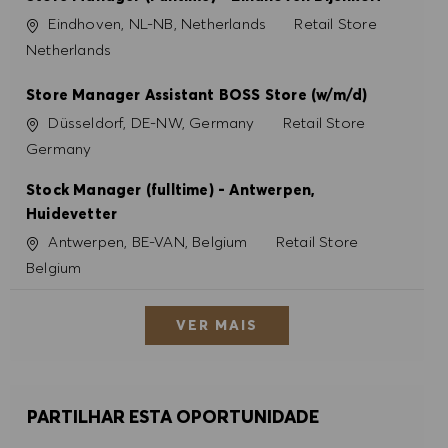
Localização
Categoria
Eindhoven, NL-NB, Netherlands
Retail Store
Netherlands
Store Manager Assistant BOSS Store (w/m/d)
Localização
Categoria
Düsseldorf, DE-NW, Germany
Retail Store
Germany
Stock Manager (fulltime) - Antwerpen,
Huidevetter
Localização
Categoria
Antwerpen, BE-VAN, Belgium
Retail Store
Belgium
VER MAIS
PARTILHAR ESTA OPORTUNIDADE