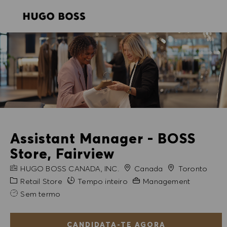
SKIP TO MAIN CONTENT
SKIP TO MAIN CONTENT
-
-
Assistant Manager - BOSS
Store, Fairview
NOME DA EMPRESA
Cidade
HUGO BOSS CANADA, INC.
Canada
Toronto
Categoria
Experiência exigida
Retail Store
Tempo inteiro
Management
Sem termo
CANDIDATA-TE AGORA