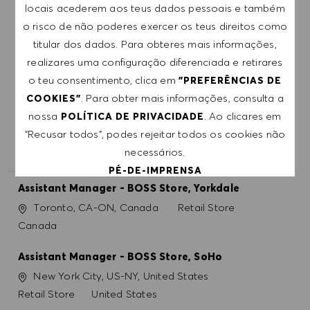
RECEBE RECOMENDAÇÕES DE EMPREGO
locais acederem aos teus dados pessoais e também
PERSONALIZADAS COM BASE NOS TEUS
o risco de não poderes exercer os teus direitos como
INTERESSES.
titular dos dados. Para obteres mais informações,
realizares uma configuração diferenciada e retirares
COMEÇAR
o teu consentimento, clica em
"PREFERÊNCIAS DE
. Para obter mais informações, consulta a
COOKIES"
nossa
. Ao clicares em
POLÍTICA DE PRIVACIDADE
"Recusar todos", podes rejeitar todos os cookies não
EMPREGOS SEMELHANTES
necessários.
PÉ-DE-IMPRENSA
Assistant Manager - BOSS Store, Yorkdale
Localização
Categoria
Toronto, CA-ON, Canada
Retail Store
ACEITAR TODOS
Canada
RECUSAR TODOS
Assistant Manager - BOSS Store, SoHo
Localização
New York City, US-NY, United States
PREFERÊNCIAS DE COOKIES
Categoria
Retail Store
United States