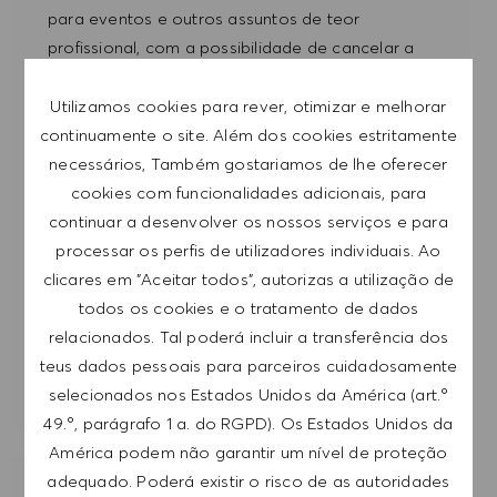
para eventos e outros assuntos de teor
profissional, com a possibilidade de cancelar a
subscrição a qualquer momento, por exemplo,
clicando na ligação apresentada em cada e-
Utilizamos cookies para rever, otimizar e melhorar
mail. Aceito que os meus dados pessoais sejam
continuamente o site. Além dos cookies estritamente
submetidos a tratamento de acordo com
necessários, Também gostariamos de lhe oferecer
a
POLÍTICA DE PRIVACIDADE
.
cookies com funcionalidades adicionais, para
continuar a desenvolver os nossos serviços e para
Introduzir endereço de e-mail (obrigatório)
processar os perfis de utilizadores individuais. Ao
clicares em "Aceitar todos", autorizas a utilização de
todos os cookies e o tratamento de dados
SUBMETER
relacionados. Tal poderá incluir a transferência dos
teus dados pessoais para parceiros cuidadosamente
GERIR ALERTAS
selecionados nos Estados Unidos da América (art.º
49.º, parágrafo 1 a. do RGPD). Os Estados Unidos da
América podem não garantir um nível de proteção
adequado. Poderá existir o risco de as autoridades