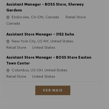
Assistant Manager - BOSS Store, Sherway
Gardens
Localização
Categoria
Etobicoke, CA-ON, Canada
Retail Store
Canada
Assistant Store Manager - 3152 Soho
Localização
New York City, US-NY, United States
Categoria
Retail Store
United States
Assistant Store Manager - BOSS Store Easton
Town Center
Localização
Columbus, US-OH, United States
Categoria
Retail Store
United States
VER MAIS