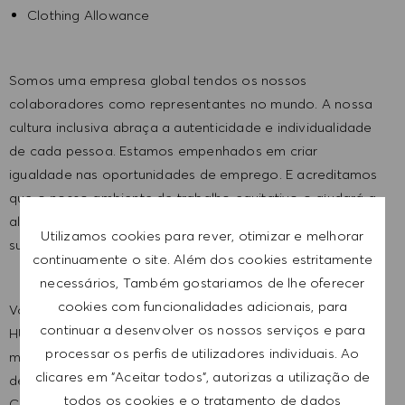
Clothing Allowance
Somos uma empresa global tendos os nossos
colaboradores como representantes no mundo. A nossa
cultura inclusiva abraça a autenticidade e individualidade
de cada pessoa. Estamos empenhados em criar
igualdade nas oportunidades de emprego. E acreditamos
que o nosso ambiente de trabalho equitativo o ajudará a
alcançar todo o seu potencial e irá lhe inspirar para o
Utilizamos cookies para rever, otimizar e melhorar
sucesso.
continuamente o site. Além dos cookies estritamente
necessários, Também gostariamos de lhe oferecer
cookies com funcionalidades adicionais, para
Você gostaria de enfrentar um novo desafio no mundo
continuar a desenvolver os nossos serviços e para
HUGO BOSS? Caso sua resposta for "Sim", teremos o
processar os perfis de utilizadores individuais. Ao
maior prazer em lhe contar tudo sobre esta oportunidade
clicares em "Aceitar todos", autorizas a utilização de
de emprego. Faça sua inscrição através do nosso site de
todos os cookies e o tratamento de dados
Carreiras.