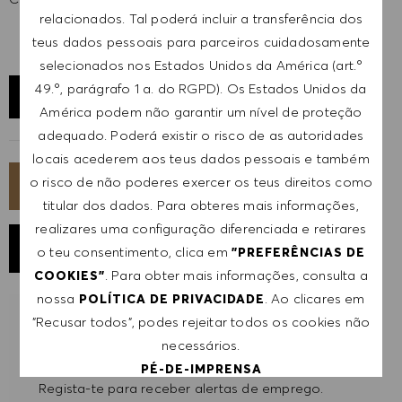
relacionados. Tal poderá incluir a transferência dos
teus dados pessoais para parceiros cuidadosamente
selecionados nos Estados Unidos da América (art.º
49.º, parágrafo 1 a. do RGPD). Os Estados Unidos da
EXPLORAR LOCALIZAÇÃO
América podem não garantir um nível de proteção
adequado. Poderá existir o risco de as autoridades
locais acederem aos teus dados pessoais e também
o risco de não poderes exercer os teus direitos como
CANDIDATA-TE AGORA
titular dos dados. Para obteres mais informações,
realizares uma configuração diferenciada e retirares
GUARDAR EMPREGO
o teu consentimento, clica em
"PREFERÊNCIAS DE
. Para obter mais informações, consulta a
COOKIES"
nossa
. Ao clicares em
POLÍTICA DE PRIVACIDADE
"Recusar todos", podes rejeitar todos os cookies não
RECEBER NOTIFICAÇÕES DE EMPREGOS
SEMELHANTES
necessários.
PÉ-DE-IMPRENSA
Regista-te para receber alertas de emprego.