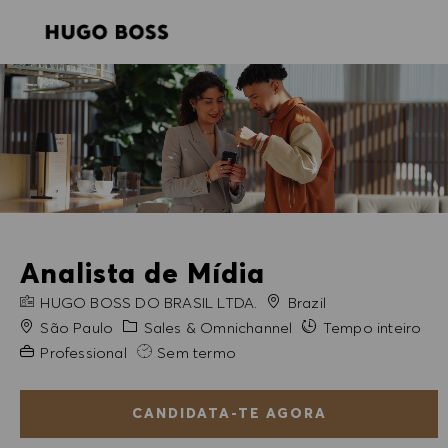
SKIP TO MAIN CONTENT
SKIP TO MAIN CONTENT
-
-
Analista de Mídia
NOME DA EMPRESA
HUGO BOSS DO BRASIL LTDA.
Brazil
Cidade
Categoria
São Paulo
Sales & Omnichannel
Tempo inteiro
Experiência exigida
Professional
Sem termo
CANDIDATA-TE AGORA