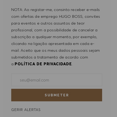
ACEITAR TODOS
NOTA: Ao registar-me, consinto receber e-mails
com ofertas de emprego HUGO BOSS, convites
RECUSAR TODOS
para eventos e outros assuntos de teor
profissional, com a possibilidade de cancelar a
PREFERÊNCIAS DE COOKIES
subscrição a qualquer momento, por exemplo,
clicando na ligação apresentada em cada e-
mail. Aceito que os meus dados pessoais sejam
submetidos a tratamento de acordo com
a
POLÍTICA DE PRIVACIDADE
.
Introduzir endereço de e-mail (obrigatório)
SUBMETER
GERIR ALERTAS