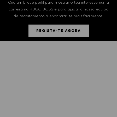
Cria um breve perfil para mostrar o teu interesse numa
carreira na HUGO BOSS e para ajudar a nossa equipa
de recrutamento a encontrar-te mais facilmente!
REGISTA-TE AGORA