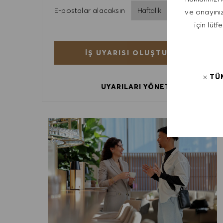
Required
E-postalar alacaksın
ve onayınız
için lütf
İŞ UYARISI OLUŞTURMA
TÜ
UYARILARI YÖNET