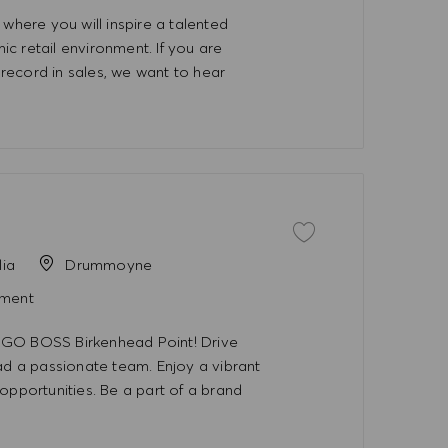
here you will inspire a talented
c retail environment. If you are
record in sales, we want to hear
İşi kaydet Assistant Stor
lia
Drummoyne
ment
UGO BOSS Birkenhead Point! Drive
ead a passionate team. Enjoy a vibrant
opportunities. Be a part of a brand