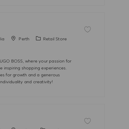
İşi kaydet Part Time Sales
Kategori
lia
Perth
Retail Store
 HUGO BOSS, where your passion for
e inspiring shopping experiences.
ies for growth and a generous
dividuality and creativity!
İşi kaydet Assistant Sto