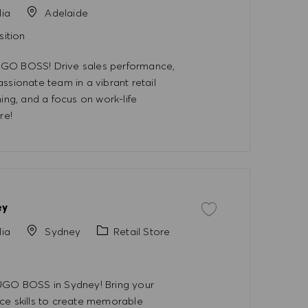
lia
Adelaide
sition
HUGO BOSS! Drive sales performance,
ssionate team in a vibrant retail
ing, and a focus on work-life
re!
ey
İşi kaydet Full Time Sale
Kategori
lia
Sydney
Retail Store
HUGO BOSS in Sydney! Bring your
ce skills to create memorable