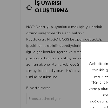
İŞ UYARISI
OLUŞTURMA
NOT: Daha iyi iş uyarıları almak için yukarıdaki
arama iyileştirme filtrelerini kullanın.
Kaydolarak, HUGO BOSS DsUpgradeBackUp
iş tekliflerini, etkinlik davetiyelerini ve kariyerle
ilgili diğer konuları içeren ve örneğin her e-
postadaki bağlantıya tıklayarak istediğim
Web sitesin
zaman abonelikten çıkabileceğim e-postalar
Kesinlikle 
almayı kabul ediyorum. Kişisel verilerimin
geliştirm
Gizlilik Politikası'na.
"Tümünü Ka
Required
E-posta Adresi
vermiş olurs
iç
sağlayamaya
haklarınızı 