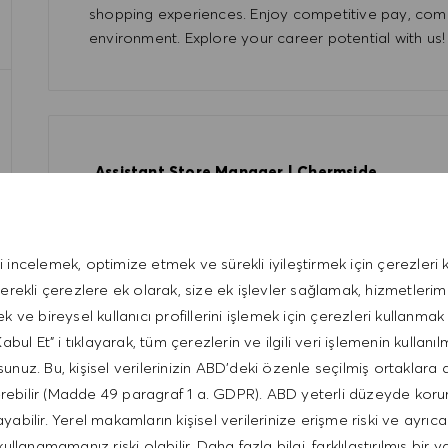
shopping experiences. Enjoy competitive pay, com
environment. Explore your career potential with us!
Assistant Store Manager | Chermside
Austra
HUGO BOSS AUSTRALIA PTY LTD
Kategori
Retail Store
Tam zamanlı
Manage
i incelemek, optimize etmek ve sürekli iyileştirmek için çerezleri k
Join our team as an Assistant Store Manager at 
gerekli çerezlere ek olarak, size ek işlevler sağlamak, hizmetleri
performance, deliver exceptional customer service
ek ve bireysel kullanıcı profillerini işlemek için çerezleri kullanmak 
excellent benefits, including discounts and ongoing 
bul Et" i tıklayarak, tüm çerezlerin ve ilgili veri işlemenin kullanıl
global brand that values authenticity and individuali
unuz. Bu, kişisel verilerinizin ABD'deki özenle seçilmiş ortaklara 
erebilir (Madde 49 paragraf 1 a. GDPR). ABD yeterli düzeyde kor
bilir. Yerel makamların kişisel verilerinize erişme riski ve ayrıca
kullanamamanız riski olabilir. Daha fazla bilgi, farklılaştırılmış bir