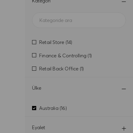
Kategori
Kategori
Işler
Retail Store
(
14
)
Iş
Finance & Controlling
(
1
)
Iş
Retail Back Office
(
1
)
Ülke
Ülke
Işler
Australia
(
16
)
Eyalet