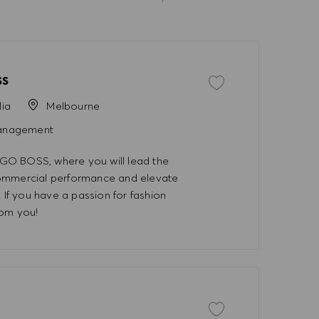
SS
İşi kaydet Regional Buy
lia
Melbourne
anagement
GO BOSS, where you will lead the
commercial performance and elevate
 If you have a passion for fashion
rom you!
İşi kaydet Assistant Stor