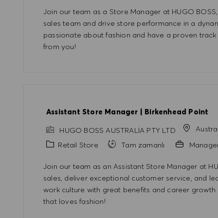
Join our team as a Store Manager at HUGO BOSS, w
sales team and drive store performance in a dynami
passionate about fashion and have a proven track 
from you!
Assistant Store Manager | Birkenhead Point
Austra
HUGO BOSS AUSTRALIA PTY LTD
Kategori
Retail Store
Tam zamanlı
Manage
Join our team as an Assistant Store Manager at H
sales, deliver exceptional customer service, and l
work culture with great benefits and career growth 
that loves fashion!