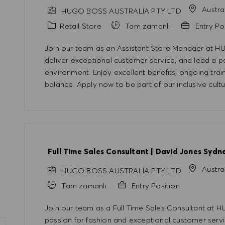
Austra
HUGO BOSS AUSTRALIA PTY LTD
Kategori
Retail Store
Tam zamanlı
Entry Po
Join our team as an Assistant Store Manager at 
deliver exceptional customer service, and lead a pa
environment. Enjoy excellent benefits, ongoing train
balance. Apply now to be part of our inclusive cultu
Full Time Sales Consultant | David Jones Sydn
Austra
HUGO BOSS AUSTRALIA PTY LTD
Tam zamanlı
Entry Position
Join our team as a Full Time Sales Consultant at 
passion for fashion and exceptional customer servi