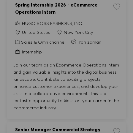
Spring Internship 2026 - eCommerce
İşi kayde
Operations Intern
HUGO BOSS FASHIONS, INC.
United States
New York City
Kategori
Sales & Omnichannel
Yarı zamanlı
Internship
Join our team as an Ecommerce Operations Intern
and gain valuable insights into the digital business
landscape. Contribute to exciting projects,
enhance customer experiences, and develop your
skills in a collaborative environment. This is a
fantastic opportunity to kickstart your career in the
ecommerce industry!
Senior Manager Commercial Strategy