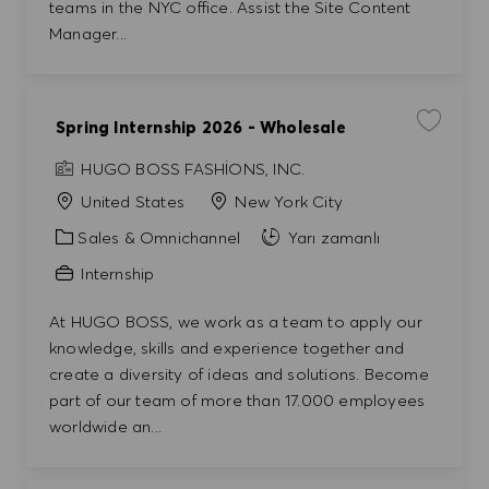
teams in the NYC office. Assist the Site Content
Manager...
Spring Internship 2026 - Wholesale
İşi kayde
HUGO BOSS FASHIONS, INC.
United States
New York City
Kategori
Sales & Omnichannel
Yarı zamanlı
Internship
At HUGO BOSS, we work as a team to apply our
knowledge, skills and experience together and
create a diversity of ideas and solutions. Become
part of our team of more than 17.000 employees
worldwide an...