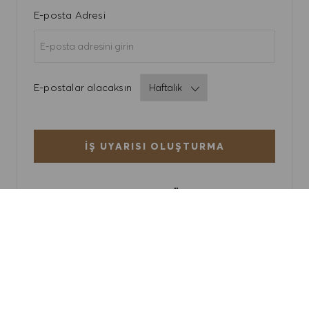
Required
E-posta Adresi
Required
E-postalar alacaksın
İŞ UYARISI OLUŞTURMA
UYARILARI YÖNET