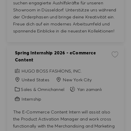
suchen engagierte Aushilfskräfte für unseren
Showroom in Düsseldorf. Unterstütze uns während
der Orderphasen und bringe deine Kreativität ein.
Freue dich auf ein modernes Arbeitsumfeld und
spannende Einblicke in die neuesten Kollektionen!
Spring Internship 2026 - eCommerce
İşi kayde
Content
HUGO BOSS FASHIONS, INC.
United States
New York City
Kategori
Sales & Omnichannel
Yarı zamanlı
Internship
The E-Commerce Content Intern will assist also
the Product Activation Manager and work cross
functionally with the Merchandising and Marketing