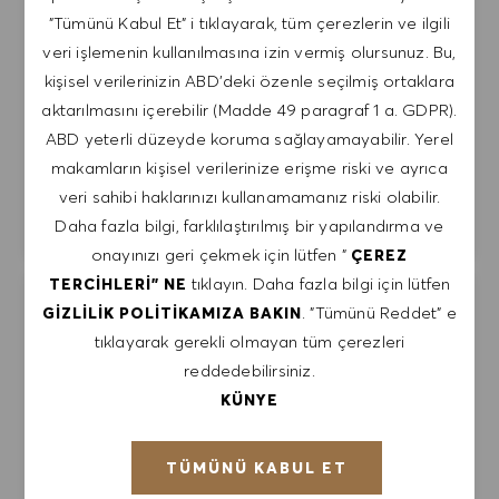
"Tümünü Kabul Et" i tıklayarak, tüm çerezlerin ve ilgili
Yarı zamanlı
Professional
veri işlemenin kullanılmasına izin vermiş olursunuz. Bu,
Join our team as a Sales Associate at HUGO
kişisel verilerinizin ABD'deki özenle seçilmiş ortaklara
BOSS! We are looking for passionate individuals to
aktarılmasını içerebilir (Madde 49 paragraf 1 a. GDPR).
provide exceptional customer service and
ABD yeterli düzeyde koruma sağlayamayabilir. Yerel
maximize sales opportunities in our premium
makamların kişisel verilerinize erişme riski ve ayrıca
womenswear shop. If you have retail experience
veri sahibi haklarınızı kullanamamanız riski olabilir.
and a love for fashion, apply now!
Daha fazla bilgi, farklılaştırılmış bir yapılandırma ve
onayınızı geri çekmek için lütfen "
ÇEREZ
tıklayın. Daha fazla bilgi için lütfen
TERCIHLERI" NE
Sales Associate Shop in Shop Alcala
. "Tümünü Reddet" e
GIZLILIK POLITIKAMIZA BAKIN
İşi kayde
Henares Womenswear Whs 16h (f/m/x)
tıklayarak gerekli olmayan tüm çerezleri
Spain
HUGO BOSS BENELUX B.V. CIA
reddedebilirsiniz.
Kategori
Madrid
Sales & Omnichannel
KÜNYE
Tam zamanlı
Professional
TÜMÜNÜ KABUL ET
¿Te apasiona la moda y el servicio al cliente?