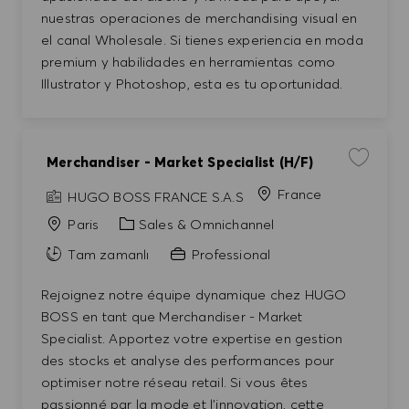
nuestras operaciones de merchandising visual en
el canal Wholesale. Si tienes experiencia en moda
premium y habilidades en herramientas como
Illustrator y Photoshop, esta es tu oportunidad.
Merchandiser - Market Specialist (H/F)
İşi kayde
France
HUGO BOSS FRANCE S.A.S
Kategori
Paris
Sales & Omnichannel
Tam zamanlı
Professional
Rejoignez notre équipe dynamique chez HUGO
BOSS en tant que Merchandiser - Market
Specialist. Apportez votre expertise en gestion
des stocks et analyse des performances pour
optimiser notre réseau retail. Si vous êtes
passionné par la mode et l'innovation, cette