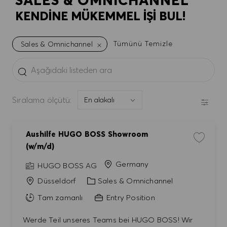
SALES & OMNICHANNEL
KENDINE MÜKEMMEL IŞI BUL!
Tümünü Temizle
Sales & Omnichannel
the results are updated
Aşağıdaki listeden ara
FILTR
Sıralama ölçütü:
Aushilfe HUGO BOSS Showroom
İşi kayd
(w/m/d)
Germany
HUGO BOSS AG
Kategori
Düsseldorf
Sales & Omnichannel
Tam zamanlı
Entry Position
Werde Teil unseres Teams bei HUGO BOSS! Wir