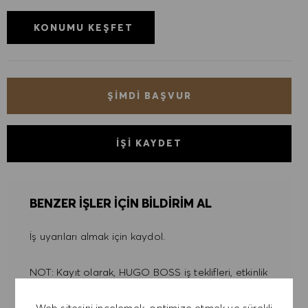
KONUMU KEŞFET
ŞIMDI BAŞVUR
İŞI KAYDET
BENZER IŞLER IÇIN BILDIRIM AL
İş uyarıları almak için kaydol.
NOT: Kayıt olarak, HUGO BOSS iş teklifleri, etkinlik
davetiyeleri ve diğer kariyerle ilgili konuları içeren
Web sitesini incelemek, optimize etmek ve sürekli
e-postalar almayı kabul ediyorum. Bu e-