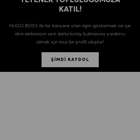
KATIL!
HUGO BOSS ile bir kariyere olan ilgini göstermek ve işe
alım ekibimizin seni daha kolay bulmasına yardımcı
olmak için kısa bir profil oluştur!
ŞİMDİ KAYDOL