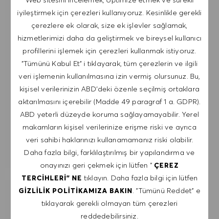
iyileştirmek için çerezleri kullanıyoruz. Kesinlikle gerekli
postalardan istediğim zaman, örneğin her e-
çerezlere ek olarak, size ek işlevler sağlamak,
postada bulunan bağlantıya tıklayarak,
hizmetlerimizi daha da geliştirmek ve bireysel kullanıcı
çıkabileceğimi kabul ediyorum. Kişisel verilerimin
profillerini işlemek için çerezleri kullanmak istiyoruz.
GIZLILIK POLITIKASI
'na uygun olarak
"Tümünü Kabul Et" i tıklayarak, tüm çerezlerin ve ilgili
işleneceğini kabul ediyorum.
veri işlemenin kullanılmasına izin vermiş olursunuz. Bu,
E-posta adresini gir (Gerekli)
kişisel verilerinizin ABD'deki özenle seçilmiş ortaklara
aktarılmasını içerebilir (Madde 49 paragraf 1 a. GDPR).
ABD yeterli düzeyde koruma sağlayamayabilir. Yerel
GÖNDER
makamların kişisel verilerinize erişme riski ve ayrıca
veri sahibi haklarınızı kullanamamanız riski olabilir.
UYARILARI YÖNET
Daha fazla bilgi, farklılaştırılmış bir yapılandırma ve
onayınızı geri çekmek için lütfen "
ÇEREZ
tıklayın. Daha fazla bilgi için lütfen
TERCIHLERI" NE
. "Tümünü Reddet" e
GIZLILIK POLITIKAMIZA BAKIN
İLGI ALANLARINA GÖRE ÖZEL IŞ
tıklayarak gerekli olmayan tüm çerezleri
ÖNERILERI AL.
reddedebilirsiniz.