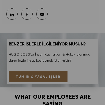
E-posta ile paylaş
LinkedIn ile paylaş
Facebook ile paylaş
BENZER İŞLERLE İLGİLENİYOR MUSUN?
HUGO BOSS'ta İnsan Kaynakları & Hukuk alanında
daha fazla fırsat keşfetmek ister misin?
TÜM İK & YASAL İŞLER
WHAT OUR EMPLOYEES ARE
SAYING