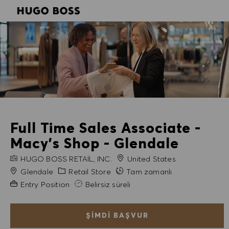
SKIP TO MAIN CONTENT
SKIP TO MAIN CONTENT
-
-
Full Time Sales Associate -
Macy's Shop - Glendale
FIRMA ADI
HUGO BOSS RETAIL, INC.
United States
Şehir
Kategori
Glendale
Retail Store
Tam zamanlı
Gerekli Deneyim
Entry Position
Belirsiz süreli
ŞIMDI BAŞVUR