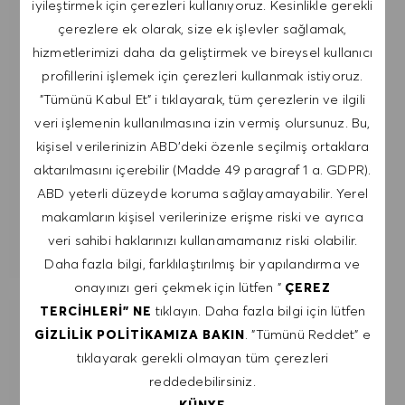
iyileştirmek için çerezleri kullanıyoruz. Kesinlikle gerekli
postada bulunan bağlantıya tıklayarak,
çerezlere ek olarak, size ek işlevler sağlamak,
çıkabileceğimi kabul ediyorum. Kişisel verilerimin
hizmetlerimizi daha da geliştirmek ve bireysel kullanıcı
GIZLILIK POLITIKASI
'na uygun olarak
profillerini işlemek için çerezleri kullanmak istiyoruz.
işleneceğini kabul ediyorum.
"Tümünü Kabul Et" i tıklayarak, tüm çerezlerin ve ilgili
veri işlemenin kullanılmasına izin vermiş olursunuz. Bu,
E-posta adresini gir (Gerekli)
kişisel verilerinizin ABD'deki özenle seçilmiş ortaklara
aktarılmasını içerebilir (Madde 49 paragraf 1 a. GDPR).
GÖNDER
ABD yeterli düzeyde koruma sağlayamayabilir. Yerel
makamların kişisel verilerinize erişme riski ve ayrıca
veri sahibi haklarınızı kullanamamanız riski olabilir.
UYARILARI YÖNET
Daha fazla bilgi, farklılaştırılmış bir yapılandırma ve
onayınızı geri çekmek için lütfen "
ÇEREZ
tıklayın. Daha fazla bilgi için lütfen
TERCIHLERI" NE
İLGI ALANLARINA GÖRE ÖZEL IŞ
. "Tümünü Reddet" e
GIZLILIK POLITIKAMIZA BAKIN
ÖNERILERI AL.
tıklayarak gerekli olmayan tüm çerezleri
reddedebilirsiniz.
KÜNYE