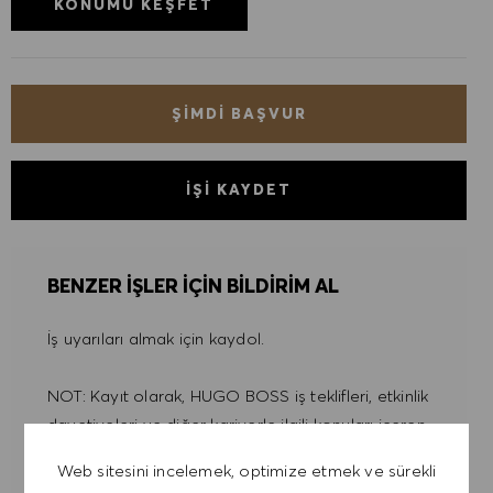
KONUMU KEŞFET
ŞIMDI BAŞVUR
İŞI KAYDET
BENZER IŞLER IÇIN BILDIRIM AL
İş uyarıları almak için kaydol.
NOT: Kayıt olarak, HUGO BOSS iş teklifleri, etkinlik
davetiyeleri ve diğer kariyerle ilgili konuları içeren
e-postalar almayı kabul ediyorum. Bu e-
Web sitesini incelemek, optimize etmek ve sürekli
postalardan istediğim zaman, örneğin her e-