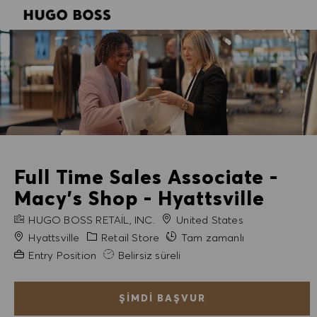
SKIP TO MAIN CONTENT
SKIP TO MAIN CONTENT
-
-
Full Time Sales Associate -
Macy's Shop - Hyattsville
FIRMA ADI
HUGO BOSS RETAIL, INC.
United States
Şehir
Kategori
Hyattsville
Retail Store
Tam zamanlı
Gerekli Deneyim
Entry Position
Belirsiz süreli
ŞIMDI BAŞVUR