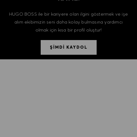
HUGO BOSS ile bir kariyere olan ilgini göstermek ve işe
alım ekibimizin seni daha kolay bulmasına yardımcı
olmak için kısa bir profil oluştur!
ŞİMDİ KAYDOL