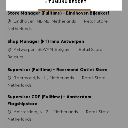
TÜMÜNÜ REDDET
Store Manager (Fulltime) - Eindhoven Bijenkorf
ÇEREZ TERCIHLERI
Konum
Kategori
Eindhoven, NL-NB, Netherlands
Retail Store
Netherlands
Shop Manager (FT) Inno Antwerpen
Konum
Kategori
Antwerpen, BE-VAN, Belgium
Retail Store
Belgium
Supervisor (Fulltime) - Roermond Outlet Store
Konum
Kategori
Roermond, NL-LI, Netherlands
Retail Store
Netherlands
Supervisor CDF (Fulltime) - Amsterdam
Flagshipstore
Konum
Kategori
Amsterdam, NL-ZH, Netherlands
Retail Store
Netherlands