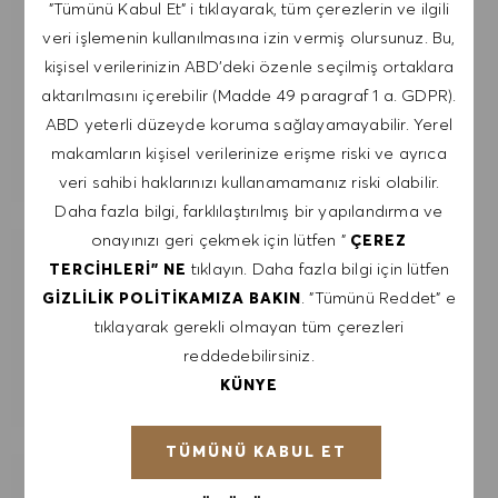
"Tümünü Kabul Et" i tıklayarak, tüm çerezlerin ve ilgili
E-posta adresini gir (Gerekli)
veri işlemenin kullanılmasına izin vermiş olursunuz. Bu,
kişisel verilerinizin ABD'deki özenle seçilmiş ortaklara
aktarılmasını içerebilir (Madde 49 paragraf 1 a. GDPR).
GÖNDER
ABD yeterli düzeyde koruma sağlayamayabilir. Yerel
makamların kişisel verilerinize erişme riski ve ayrıca
UYARILARI YÖNET
veri sahibi haklarınızı kullanamamanız riski olabilir.
Daha fazla bilgi, farklılaştırılmış bir yapılandırma ve
onayınızı geri çekmek için lütfen "
ÇEREZ
tıklayın. Daha fazla bilgi için lütfen
TERCIHLERI" NE
İLGI ALANLARINA GÖRE ÖZEL IŞ
ÖNERILERI AL.
. "Tümünü Reddet" e
GIZLILIK POLITIKAMIZA BAKIN
tıklayarak gerekli olmayan tüm çerezleri
reddedebilirsiniz.
KULLANMAYA BAŞLA
KÜNYE
TÜMÜNÜ KABUL ET
BENZER İŞLER