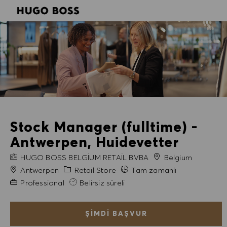
SKIP TO MAIN CONTENT
SKIP TO MAIN CONTENT
-
-
Stock Manager (fulltime) -
Antwerpen, Huidevetter
FIRMA ADI
HUGO BOSS BELGIUM RETAIL BVBA
Belgium
Şehir
Kategori
Antwerpen
Retail Store
Tam zamanlı
Gerekli Deneyim
Professional
Belirsiz süreli
ŞIMDI BAŞVUR