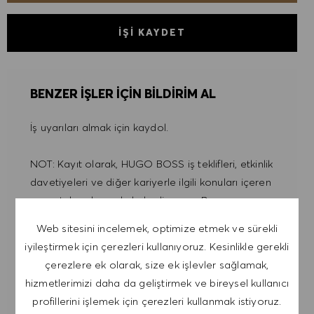
İŞI KAYDET
BENZER IŞLER IÇIN BILDIRIM AL
İş uyarıları almak için kaydol.
NOT: Kayıt olarak, HUGO BOSS iş teklifleri, etkinlik
davetiyeleri ve diğer kariyerle ilgili konuları içeren
e-postalar almayı kabul ediyorum. Bu e-
postalardan istediğim zaman, örneğin her e-
Web sitesini incelemek, optimize etmek ve sürekli
postada bulunan bağlantıya tıklayarak,
iyileştirmek için çerezleri kullanıyoruz. Kesinlikle gerekli
çıkabileceğimi kabul ediyorum. Kişisel verilerimin
çerezlere ek olarak, size ek işlevler sağlamak,
GIZLILIK POLITIKASI
'na uygun olarak
hizmetlerimizi daha da geliştirmek ve bireysel kullanıcı
işleneceğini kabul ediyorum.
profillerini işlemek için çerezleri kullanmak istiyoruz.