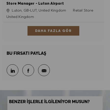
Store Manager - Luton Airport
Konum
Kategori
Luton, GB-LUT, United Kingdom
Retail Store
United Kingdom
DAHA FAZLA GÖR
BU FIRSATI PAYLAŞ
E-posta ile paylaş
LinkedIn ile paylaş
Facebook ile paylaş
BENZER İŞLERLE İLGİLENİYOR MUSUN?