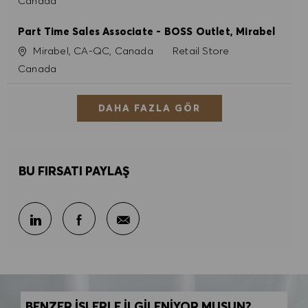
Canada
Part Time Sales Associate - BOSS Outlet, Mirabel
Konum
Kategori
Mirabel, CA-QC, Canada
Retail Store
Canada
DAHA FAZLA GÖR
BU FIRSATI PAYLAŞ
E-posta ile paylaş
LinkedIn ile paylaş
Facebook ile paylaş
BENZER İŞLERLE İLGİLENİYOR MUSUN?