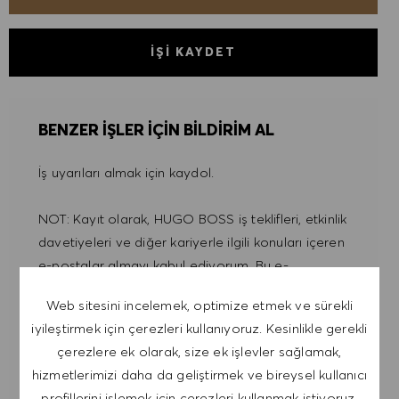
İŞI KAYDET
BENZER IŞLER IÇIN BILDIRIM AL
İş uyarıları almak için kaydol.
NOT: Kayıt olarak, HUGO BOSS iş teklifleri, etkinlik
davetiyeleri ve diğer kariyerle ilgili konuları içeren
e-postalar almayı kabul ediyorum. Bu e-
postalardan istediğim zaman, örneğin her e-
Web sitesini incelemek, optimize etmek ve sürekli
postada bulunan bağlantıya tıklayarak,
iyileştirmek için çerezleri kullanıyoruz. Kesinlikle gerekli
çıkabileceğimi kabul ediyorum. Kişisel verilerimin
çerezlere ek olarak, size ek işlevler sağlamak,
GIZLILIK POLITIKASI
'na uygun olarak
hizmetlerimizi daha da geliştirmek ve bireysel kullanıcı
işleneceğini kabul ediyorum.
profillerini işlemek için çerezleri kullanmak istiyoruz.