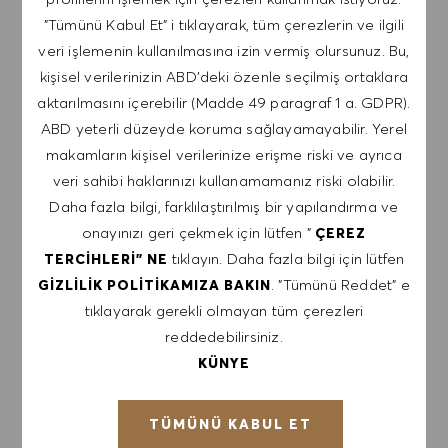
"Tümünü Kabul Et" i tıklayarak, tüm çerezlerin ve ilgili
E-posta adresini gir (Gerekli)
veri işlemenin kullanılmasına izin vermiş olursunuz. Bu,
kişisel verilerinizin ABD'deki özenle seçilmiş ortaklara
GÖNDER
aktarılmasını içerebilir (Madde 49 paragraf 1 a. GDPR).
ABD yeterli düzeyde koruma sağlayamayabilir. Yerel
makamların kişisel verilerinize erişme riski ve ayrıca
UYARILARI YÖNET
veri sahibi haklarınızı kullanamamanız riski olabilir.
Daha fazla bilgi, farklılaştırılmış bir yapılandırma ve
onayınızı geri çekmek için lütfen "
ÇEREZ
İLGI ALANLARINA GÖRE ÖZEL IŞ
tıklayın. Daha fazla bilgi için lütfen
TERCIHLERI" NE
ÖNERILERI AL.
. "Tümünü Reddet" e
GIZLILIK POLITIKAMIZA BAKIN
tıklayarak gerekli olmayan tüm çerezleri
reddedebilirsiniz.
KULLANMAYA BAŞLA
KÜNYE
TÜMÜNÜ KABUL ET