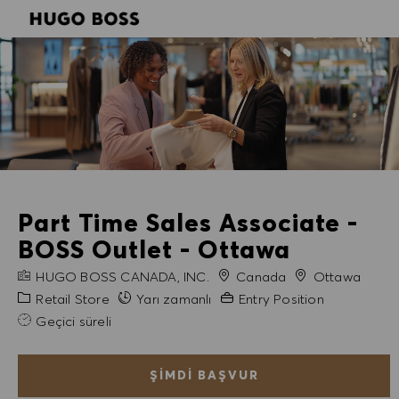
SKIP TO MAIN CONTENT
SKIP TO MAIN CONTENT
-
-
Part Time Sales Associate -
BOSS Outlet - Ottawa
FIRMA ADI
Şehir
HUGO BOSS CANADA, INC.
Canada
Ottawa
Kategori
Gerekli Deneyim
Retail Store
Yarı zamanlı
Entry Position
Geçici süreli
ŞIMDI BAŞVUR