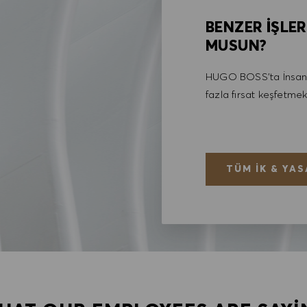
BENZER İŞLER
MUSUN?
HUGO BOSS'ta İnsan 
fazla fırsat keşfetmek
TÜM İK & YAS