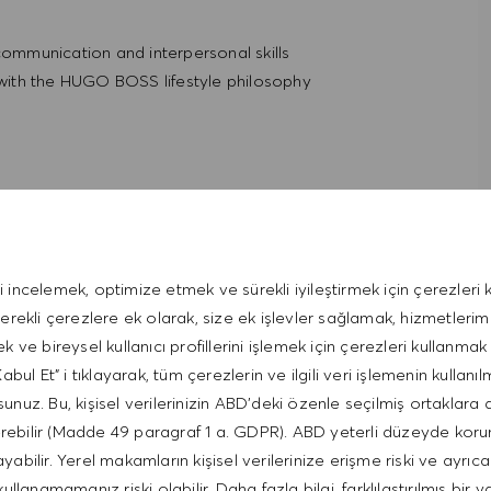
 communication and interpersonal skills
t with the HUGO BOSS lifestyle philosophy
i incelemek, optimize etmek ve sürekli iyileştirmek için çerezleri k
gerekli çerezlere ek olarak, size ek işlevler sağlamak, hizmetleri
ek ve bireysel kullanıcı profillerini işlemek için çerezleri kullanmak 
bul Et" i tıklayarak, tüm çerezlerin ve ilgili veri işlemenin kullanıl
unuz. Bu, kişisel verilerinizin ABD'deki özenle seçilmiş ortaklara 
ntative of the world at large. Our inclusive culture
erebilir (Madde 49 paragraf 1 a. GDPR). ABD yeterli düzeyde kor
lity. We are committed to equal employment opportunity.
bilir. Yerel makamların kişisel verilerinize erişme riski ve ayrıca
unleash your full potential and inspires you to thrive.
kullanamamanız riski olabilir. Daha fazla bilgi, farklılaştırılmış bir