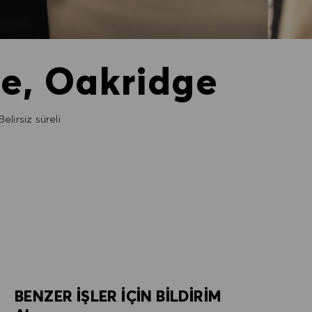
re, Oakridge
elirsiz süreli
BENZER IŞLER IÇIN BILDIRIM