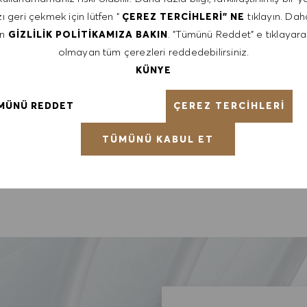
ı geri çekmek için lütfen "
tıklayın. Daha
ÇEREZ TERCIHLERI" NE
en
. "Tümünü Reddet" e tıklayara
GIZLILIK POLITIKAMIZA BAKIN
olmayan tüm çerezleri reddedebilirsiniz.
KÜNYE
ÇEREZ TERCIHLERI
MÜNÜ REDDET
TÜMÜNÜ KABUL ET