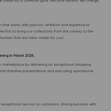
re united by a common goal: We love fashion, we change
hat works with passion, ambition and expertise to
 first to bring our collections from the runway to the
nities that are tailor-made for you!
ening in March 2026.
 marketplace by delivering an exceptional shopping
 merchandise presentations and executing operational
ng exceptional service to customers, driving business with
g.