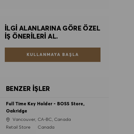
İLGI ALANLARINA GÖRE ÖZEL
IŞ ÖNERILERI AL.
KULLANMAYA BAŞLA
BENZER İŞLER
Full Time Key Holder - BOSS Store,
Oakridge
Konum
Vancouver, CA-BC, Canada
Kategori
Retail Store
Canada