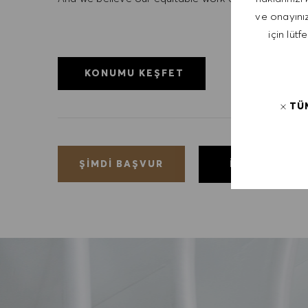
ve onayınız
için lütf
KONUMU KEŞFET
TÜ
İŞI KAYDET
ŞIMDI BAŞVUR