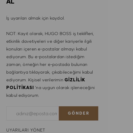
AL
İş uyarıları almak için kaydol.
NOT: Kayıt olarak, HUGO BOSS iş teklifleri,
etkinlik davetiyeleri ve diğer kariyerle ilgili
konuları içeren e-postalar almayı kabul
ediyorum. Bu e-postalardan istediğim
zaman, örneğin her e-postada bulunan
bağlantıya tıklayarak, çıkabileceğimi kabul
ediyorum. Kişisel verilerimin
GIZLILIK
POLITIKASI
'na uygun olarak işleneceğini
kabul ediyorum.
E-posta adresini gir (Gerekli)
GÖNDER
UYARILARI YÖNET