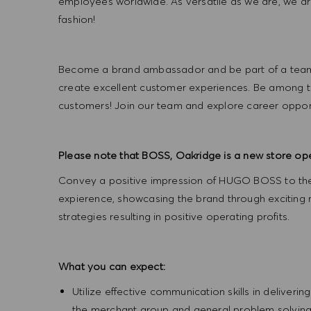
employees worldwide. As versatile as we are, we a
fashion!
Become a brand ambassador and be part of a team t
create excellent customer experiences. Be among the
customers! Join our team and explore career opportu
Please note that BOSS, Oakridge is a new store op
Convey a positive impression of HUGO BOSS to the
expierence, showcasing the brand through exciting
strategies resulting in positive operating profits.
What you can expect:
Utilize effective communication skills in deliveri
the merchant group and general problem solvin