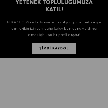
YETENEK TOPLULUĞUMUZA
KATIL!
HUGO BOSS ile bir kariyere olan ilgini göstermek ve işe
alım ekibimizin seni daha kolay bulmasına yardımcı
olmak için kısa bir profil oluştur!
ŞİMDİ KAYDOL