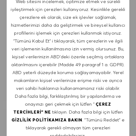
Web sitesini incelemek, optimize etmek ve sürekli
postalardan istediğim zaman, örneğin her e-
iyileştirmek için çerezleri kullanıyoruz. Kesinlikle gerekli
postada bulunan bağlantıya tıklayarak,
çerezlere ek olarak, size ek işlevler sağlamak,
çıkabileceğimi kabul ediyorum. Kişisel verilerimin
hizmetlerimizi daha da geliştirmek ve bireysel kullanıcı
GIZLILIK POLITIKASI
'na uygun olarak
profillerini işlemek için çerezleri kullanmak istiyoruz.
işleneceğini kabul ediyorum.
"Tümünü Kabul Et" i tıklayarak, tüm çerezlerin ve ilgili
veri işlemenin kullanılmasına izin vermiş olursunuz. Bu,
E-posta adresini gir (Gerekli)
kişisel verilerinizin ABD'deki özenle seçilmiş ortaklara
aktarılmasını içerebilir (Madde 49 paragraf 1 a. GDPR).
ABD yeterli düzeyde koruma sağlayamayabilir. Yerel
GÖNDER
makamların kişisel verilerinize erişme riski ve ayrıca
veri sahibi haklarınızı kullanamamanız riski olabilir.
UYARILARI YÖNET
Daha fazla bilgi, farklılaştırılmış bir yapılandırma ve
onayınızı geri çekmek için lütfen "
ÇEREZ
tıklayın. Daha fazla bilgi için lütfen
TERCIHLERI" NE
İLGI ALANLARINA GÖRE ÖZEL IŞ
. "Tümünü Reddet" e
GIZLILIK POLITIKAMIZA BAKIN
ÖNERILERI AL.
tıklayarak gerekli olmayan tüm çerezleri
reddedebilirsiniz.