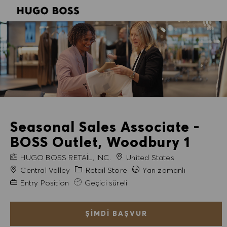
SKIP TO MAIN CONTENT
SKIP TO MAIN CONTENT
-
-
Seasonal Sales Associate -
BOSS Outlet, Woodbury 1
FIRMA ADI
HUGO BOSS RETAIL, INC.
United States
Şehir
Kategori
Central Valley
Retail Store
Yarı zamanlı
Gerekli Deneyim
Entry Position
Geçici süreli
ŞIMDI BAŞVUR