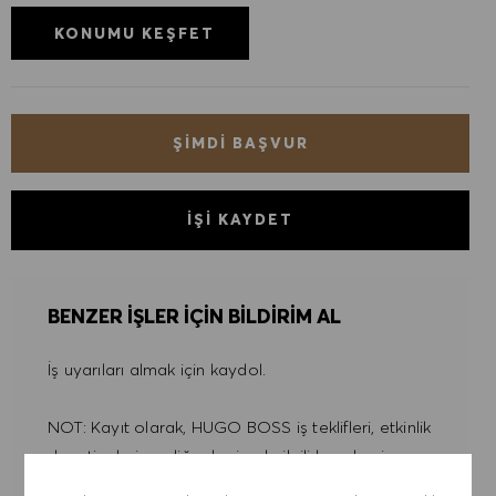
KONUMU KEŞFET
ŞIMDI BAŞVUR
İŞI KAYDET
BENZER IŞLER IÇIN BILDIRIM AL
İş uyarıları almak için kaydol.
NOT: Kayıt olarak, HUGO BOSS iş teklifleri, etkinlik
davetiyeleri ve diğer kariyerle ilgili konuları içeren
e-postalar almayı kabul ediyorum. Bu e-