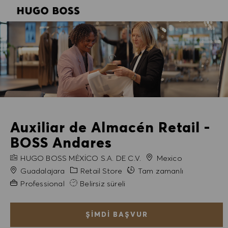
SKIP TO MAIN CONTENT
SKIP TO MAIN CONTENT
-
-
Auxiliar de Almacén Retail -
BOSS Andares
FIRMA ADI
HUGO BOSS MÉXICO S.A. DE C.V.
Mexico
Şehir
Kategori
Guadalajara
Retail Store
Tam zamanlı
Gerekli Deneyim
Professional
Belirsiz süreli
ŞIMDI BAŞVUR