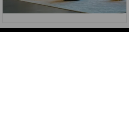
ARADIĞIN ŞEY DEĞIL MI?
YETENEK TOPLULUĞUMUZA
KATIL!
HUGO BOSS ile bir kariyere olan ilgini göstermek ve işe
alım ekibimizin seni daha kolay bulmasına yardımcı
olmak için kısa bir profil oluştur!
ŞİMDİ KAYDOL