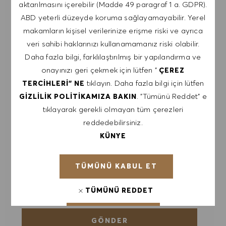
aktarılmasını içerebilir (Madde 49 paragraf 1 a. GDPR).
BENZER IŞLER IÇIN BILDIRIM AL
ABD yeterli düzeyde koruma sağlayamayabilir. Yerel
makamların kişisel verilerinize erişme riski ve ayrıca
İş uyarıları almak için kaydol.
veri sahibi haklarınızı kullanamamanız riski olabilir.
Daha fazla bilgi, farklılaştırılmış bir yapılandırma ve
NOT: Kayıt olarak, HUGO BOSS iş teklifleri, etkinlik
onayınızı geri çekmek için lütfen "
ÇEREZ
davetiyeleri ve diğer kariyerle ilgili konuları içeren
tıklayın. Daha fazla bilgi için lütfen
TERCIHLERI" NE
e-postalar almayı kabul ediyorum. Bu e-
. "Tümünü Reddet" e
GIZLILIK POLITIKAMIZA BAKIN
postalardan istediğim zaman, örneğin her e-
tıklayarak gerekli olmayan tüm çerezleri
postada bulunan bağlantıya tıklayarak,
reddedebilirsiniz.
çıkabileceğimi kabul ediyorum. Kişisel verilerimin
KÜNYE
GIZLILIK POLITIKASI
'na uygun olarak
işleneceğini kabul ediyorum.
TÜMÜNÜ KABUL ET
E-posta adresini gir (Gerekli)
TÜMÜNÜ REDDET
ÇEREZ TERCIHLERI
GÖNDER