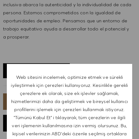
inclusiva abarca la autenticidad y la individualidad de cada
persona. Estamos comprometidos con la igualdad de
oportunidades de empleo. Pensamos que un entorno de
trabajo equitativo ayuda a desarrollar todo el potencial y
a prosperar.
KONUMU KEŞFET
Web sitesini incelemek, optimize etmek ve sürekli
iyileştirmek için çerezleri kullanıyoruz. Kesinlikle gerekli
çerezlere ek olarak, size ek işlevler sağlamak,
hizmetlerimizi daha da geliştirmek ve bireysel kullanıcı
ŞIMDI BAŞVUR
profillerini işlemek için çerezleri kullanmak istiyoruz.
"Tümünü Kabul Et" i tıklayarak, tüm çerezlerin ve ilgili
İŞI KAYDET
veri işlemenin kullanılmasına izin vermiş olursunuz. Bu,
kişisel verilerinizin ABD'deki özenle seçilmiş ortaklara