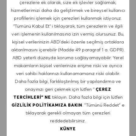
çerezlere ek olarak, size ek işlevler sağlamak,
postalardan istediğim zaman, örneğin her e-
hizmetlerimizi daha da geliştirmek ve bireysel kullanıcı
postada bulunan bağlantıya tıklayarak,
profillerini işlemek için çerezleri kullanmak istiyoruz.
çıkabileceğimi kabul ediyorum. Kişisel verilerimin
"Tümünü Kabul Et" i tıklayarak, tüm çerezlerin ve ilgili
GIZLILIK POLITIKASI
'na uygun olarak
veri işlemenin kullanılmasına izin vermiş olursunuz. Bu,
işleneceğini kabul ediyorum.
kişisel verilerinizin ABD'deki özenle seçilmiş ortaklara
aktarılmasını içerebilir (Madde 49 paragraf 1 a. GDPR).
E-posta adresini gir (Gerekli)
ABD yeterli düzeyde koruma sağlayamayabilir. Yerel
makamların kişisel verilerinize erişme riski ve ayrıca
veri sahibi haklarınızı kullanamamanız riski olabilir.
GÖNDER
Daha fazla bilgi, farklılaştırılmış bir yapılandırma ve
onayınızı geri çekmek için lütfen "
ÇEREZ
UYARILARI YÖNET
tıklayın. Daha fazla bilgi için lütfen
TERCIHLERI" NE
. "Tümünü Reddet" e
GIZLILIK POLITIKAMIZA BAKIN
tıklayarak gerekli olmayan tüm çerezleri
reddedebilirsiniz.
İLGI ALANLARINA GÖRE ÖZEL IŞ
KÜNYE
ÖNERILERI AL.