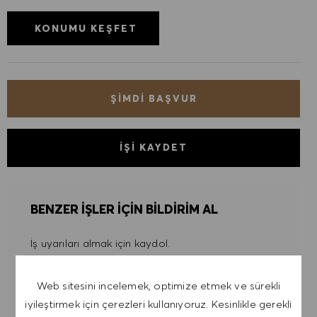
KONUMU KEŞFET
ŞIMDI BAŞVUR
İŞI KAYDET
BENZER IŞLER IÇIN BILDIRIM AL
İş uyarıları almak için kaydol.
NOT: Kayıt olarak, HUGO BOSS iş teklifleri, etkinlik
Web sitesini incelemek, optimize etmek ve sürekli
davetiyeleri ve diğer kariyerle ilgili konuları içeren
iyileştirmek için çerezleri kullanıyoruz. Kesinlikle gerekli
e-postalar almayı kabul ediyorum. Bu e-