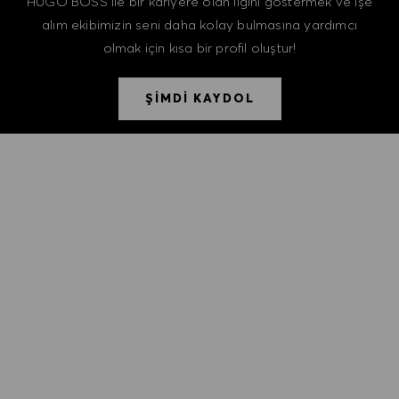
HUGO BOSS ile bir kariyere olan ilgini göstermek ve işe
alım ekibimizin seni daha kolay bulmasına yardımcı
olmak için kısa bir profil oluştur!
ŞİMDİ KAYDOL