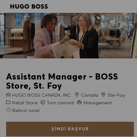
SKIP TO MAIN CONTENT
SKIP TO MAIN CONTENT
-
-
Assistant Manager - BOSS
Store, St. Foy
FIRMA ADI
Şehir
HUGO BOSS CANADA, INC.
Canada
Ste-Foy
Kategori
Gerekli Deneyim
Retail Store
Tam zamanlı
Management
Belirsiz süreli
ŞIMDI BAŞVUR