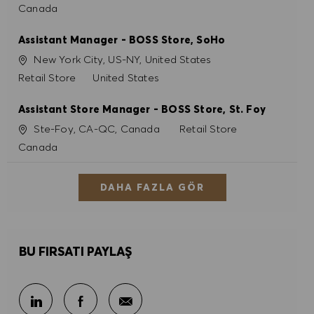
Canada
Assistant Manager - BOSS Store, SoHo
Konum
New York City, US-NY, United States
Kategori
Retail Store
United States
Assistant Store Manager - BOSS Store, St. Foy
Konum
Kategori
Ste-Foy, CA-QC, Canada
Retail Store
Canada
DAHA FAZLA GÖR
BU FIRSATI PAYLAŞ
E-posta ile paylaş
LinkedIn ile paylaş
Facebook ile paylaş