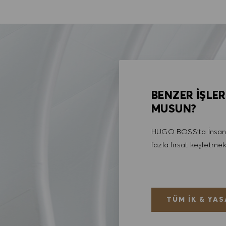
BENZER İŞLER
MUSUN?
HUGO BOSS'ta İnsan 
fazla fırsat keşfetmek
TÜM İK & YAS