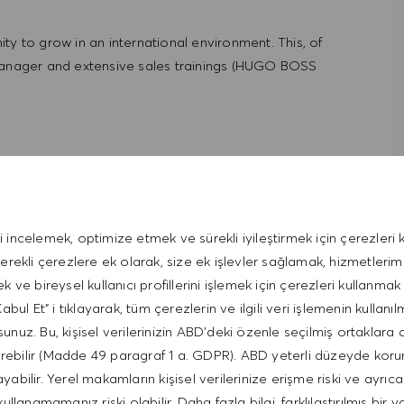
ty to grow in an international environment. This, of
 manager and extensive sales trainings (HUGO BOSS
;
i incelemek, optimize etmek ve sürekli iyileştirmek için çerezleri k
 family members fully paid by HUGO BOSS;
gerekli çerezlere ek olarak, size ek işlevler sağlamak, hizmetleri
ek ve bireysel kullanıcı profillerini işlemek için çerezleri kullanmak 
bul Et" i tıklayarak, tüm çerezlerin ve ilgili veri işlemenin kullanıl
unuz. Bu, kişisel verilerinizin ABD'deki özenle seçilmiş ortaklara 
erebilir (Madde 49 paragraf 1 a. GDPR). ABD yeterli düzeyde kor
bilir. Yerel makamların kişisel verilerinize erişme riski ve ayrıca
kullanamamanız riski olabilir. Daha fazla bilgi, farklılaştırılmış bir