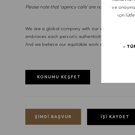
Please note that ‘agency calls’ are not appreciated.
ve onayınız
için lütf
We are a global company with our employees represe
embraces each person’s authenticity and individua
And we believe our equitable work environment helps 
TÜ
KONUMU KEŞFET
İŞI KAYDET
ŞIMDI BAŞVUR