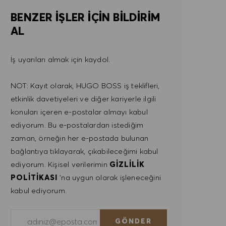
BENZER IŞLER IÇIN BILDIRIM
AL
İş uyarıları almak için kaydol.
NOT: Kayıt olarak, HUGO BOSS iş teklifleri,
etkinlik davetiyeleri ve diğer kariyerle ilgili
konuları içeren e-postalar almayı kabul
ediyorum. Bu e-postalardan istediğim
zaman, örneğin her e-postada bulunan
bağlantıya tıklayarak, çıkabileceğimi kabul
ediyorum. Kişisel verilerimin
GIZLILIK
POLITIKASI
'na uygun olarak işleneceğini
kabul ediyorum.
E-posta adresini gir (Gerekli)
GÖNDER