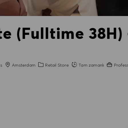
te (Fulltime 38H
Şehir
Kategori
Gerekli D
s
Amsterdam
Retail Store
Tam zamanlı
Profess