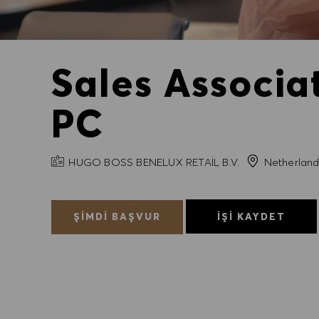
Sales Associa
PC
FIRMA ADI
HUGO BOSS BENELUX RETAIL B.V.
Netherland
ŞIMDI BAŞVUR
İŞI KAYDET