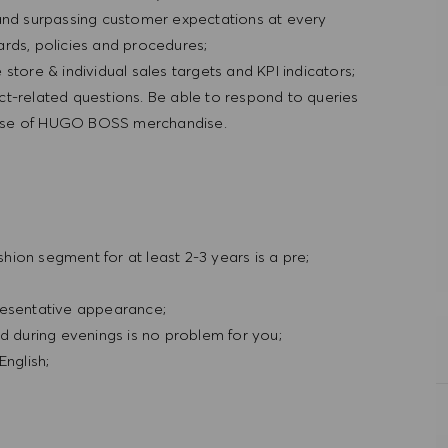
 and surpassing customer expectations at every
rds, policies and procedures;
store & individual sales targets and KPI indicators;
ct-related questions. Be able to respond to queries
nd use of HUGO BOSS merchandise.
shion segment for at least 2-3 years is a pre;
resentative appearance;
nd during evenings is no problem for you;
English;