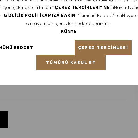
ı geri çekmek için lütfen "
tıklayın. Daha
ÇEREZ TERCIHLERI" NE
en
. "Tümünü Reddet" e tıklayara
GIZLILIK POLITIKAMIZA BAKIN
olmayan tüm çerezleri reddedebilirsiniz.
ntative of the world at large. Our inclusive culture
KÜNYE
lity. We are committed to equal employment opportunity.
unleash your full potential and inspires you to thrive.
ÇEREZ TERCIHLERI
MÜNÜ REDDET
TÜMÜNÜ KABUL ET