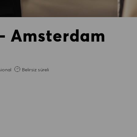
) - Amsterdam
eneyim
ional
Belirsiz süreli