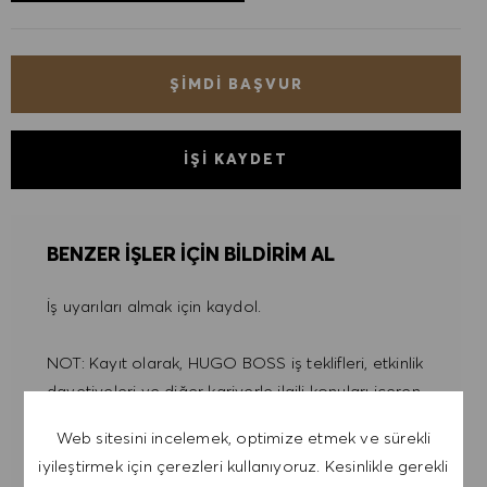
ŞIMDI BAŞVUR
İŞI KAYDET
BENZER IŞLER IÇIN BILDIRIM AL
İş uyarıları almak için kaydol.
NOT: Kayıt olarak, HUGO BOSS iş teklifleri, etkinlik
davetiyeleri ve diğer kariyerle ilgili konuları içeren
e-postalar almayı kabul ediyorum. Bu e-
Web sitesini incelemek, optimize etmek ve sürekli
postalardan istediğim zaman, örneğin her e-
iyileştirmek için çerezleri kullanıyoruz. Kesinlikle gerekli
postada bulunan bağlantıya tıklayarak,