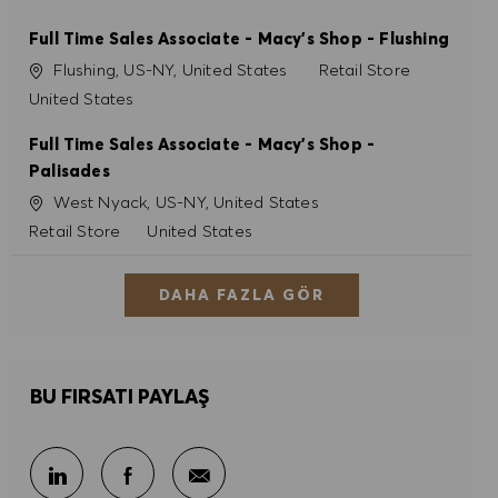
Full Time Sales Associate - Macy's Shop - Flushing
Konum
Kategori
Flushing, US-NY, United States
Retail Store
United States
Full Time Sales Associate - Macy's Shop -
Palisades
Konum
West Nyack, US-NY, United States
Kategori
Retail Store
United States
DAHA FAZLA GÖR
BU FIRSATI PAYLAŞ
E-posta ile paylaş
LinkedIn ile paylaş
Facebook ile paylaş