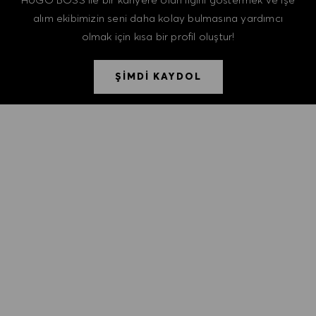
alım ekibimizin seni daha kolay bulmasına yardımcı
olmak için kısa bir profil oluştur!
ŞİMDİ KAYDOL