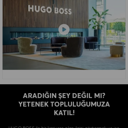
ARADIĞIN ŞEY DEĞIL MI?
YETENEK TOPLULUĞUMUZA
KATIL!
HUGO BOSS ile bir kariyere olan ilgini göstermek ve işe