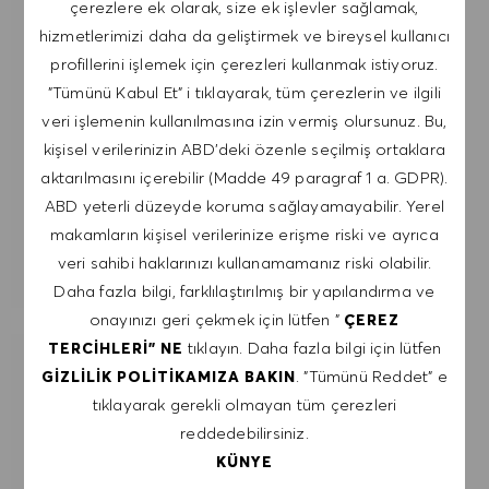
çerezlere ek olarak, size ek işlevler sağlamak,
çıkabileceğimi kabul ediyorum. Kişisel verilerimin
hizmetlerimizi daha da geliştirmek ve bireysel kullanıcı
GIZLILIK POLITIKASI
'na uygun olarak
profillerini işlemek için çerezleri kullanmak istiyoruz.
işleneceğini kabul ediyorum.
"Tümünü Kabul Et" i tıklayarak, tüm çerezlerin ve ilgili
veri işlemenin kullanılmasına izin vermiş olursunuz. Bu,
E-posta adresini gir (Gerekli)
kişisel verilerinizin ABD'deki özenle seçilmiş ortaklara
aktarılmasını içerebilir (Madde 49 paragraf 1 a. GDPR).
GÖNDER
ABD yeterli düzeyde koruma sağlayamayabilir. Yerel
makamların kişisel verilerinize erişme riski ve ayrıca
veri sahibi haklarınızı kullanamamanız riski olabilir.
UYARILARI YÖNET
Daha fazla bilgi, farklılaştırılmış bir yapılandırma ve
onayınızı geri çekmek için lütfen "
ÇEREZ
tıklayın. Daha fazla bilgi için lütfen
TERCIHLERI" NE
İLGI ALANLARINA GÖRE ÖZEL IŞ
. "Tümünü Reddet" e
GIZLILIK POLITIKAMIZA BAKIN
ÖNERILERI AL.
tıklayarak gerekli olmayan tüm çerezleri
reddedebilirsiniz.
KÜNYE
KULLANMAYA BAŞLA