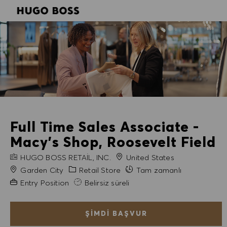
SKIP TO MAIN CONTENT
SKIP TO MAIN CONTENT
-
-
Full Time Sales Associate -
Macy's Shop, Roosevelt Field
FIRMA ADI
HUGO BOSS RETAIL, INC.
United States
Şehir
Kategori
Garden City
Retail Store
Tam zamanlı
Gerekli Deneyim
Entry Position
Belirsiz süreli
ŞIMDI BAŞVUR