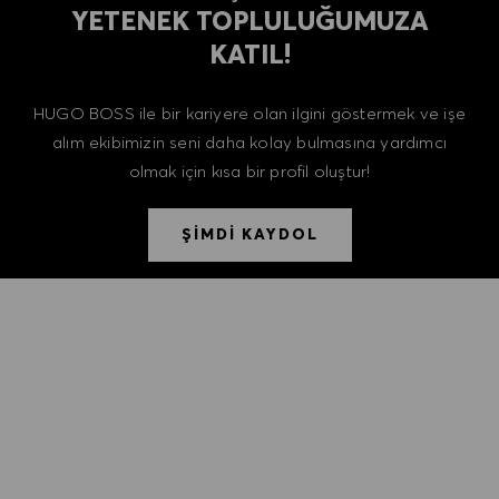
YETENEK TOPLULUĞUMUZA
KATIL!
HUGO BOSS ile bir kariyere olan ilgini göstermek ve işe
alım ekibimizin seni daha kolay bulmasına yardımcı
olmak için kısa bir profil oluştur!
ŞİMDİ KAYDOL