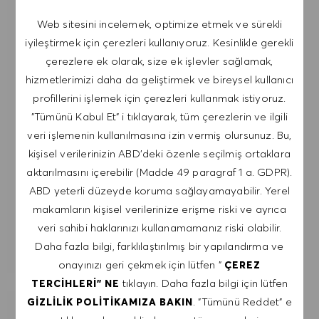
davetiyeleri ve diğer kariyerle ilgili konuları içeren
Web sitesini incelemek, optimize etmek ve sürekli
e-postalar almayı kabul ediyorum. Bu e-
iyileştirmek için çerezleri kullanıyoruz. Kesinlikle gerekli
postalardan istediğim zaman, örneğin her e-
çerezlere ek olarak, size ek işlevler sağlamak,
postada bulunan bağlantıya tıklayarak,
hizmetlerimizi daha da geliştirmek ve bireysel kullanıcı
çıkabileceğimi kabul ediyorum. Kişisel verilerimin
profillerini işlemek için çerezleri kullanmak istiyoruz.
GIZLILIK POLITIKASI
'na uygun olarak
"Tümünü Kabul Et" i tıklayarak, tüm çerezlerin ve ilgili
işleneceğini kabul ediyorum.
veri işlemenin kullanılmasına izin vermiş olursunuz. Bu,
kişisel verilerinizin ABD'deki özenle seçilmiş ortaklara
E-posta adresini gir (Gerekli)
aktarılmasını içerebilir (Madde 49 paragraf 1 a. GDPR).
ABD yeterli düzeyde koruma sağlayamayabilir. Yerel
GÖNDER
makamların kişisel verilerinize erişme riski ve ayrıca
veri sahibi haklarınızı kullanamamanız riski olabilir.
Daha fazla bilgi, farklılaştırılmış bir yapılandırma ve
UYARILARI YÖNET
onayınızı geri çekmek için lütfen "
ÇEREZ
tıklayın. Daha fazla bilgi için lütfen
TERCIHLERI" NE
. "Tümünü Reddet" e
GIZLILIK POLITIKAMIZA BAKIN
İLGI ALANLARINA GÖRE ÖZEL IŞ