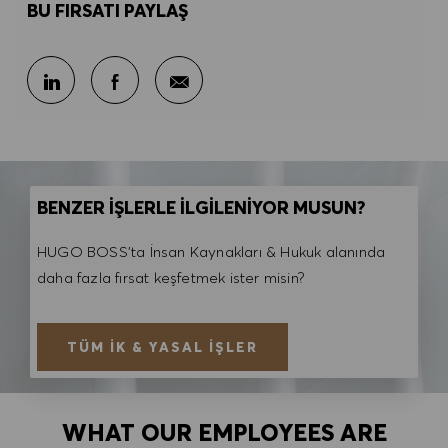
BU FIRSATI PAYLAŞ
E-posta ile paylaş
LinkedIn ile paylaş
Facebook ile paylaş
BENZER İŞLERLE İLGİLENİYOR MUSUN?
HUGO BOSS'ta İnsan Kaynakları & Hukuk alanında
daha fazla fırsat keşfetmek ister misin?
TÜM İK & YASAL İŞLER
WHAT OUR EMPLOYEES ARE