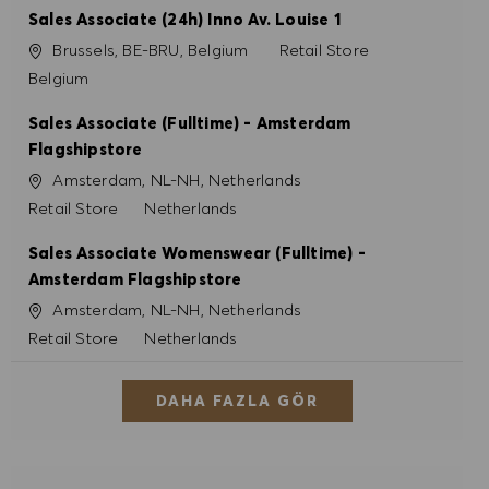
Sales Associate (24h) Inno Av. Louise 1
Konum
Kategori
Brussels, BE-BRU, Belgium
Retail Store
Belgium
Sales Associate (Fulltime) - Amsterdam
Flagshipstore
Konum
Amsterdam, NL-NH, Netherlands
Kategori
Retail Store
Netherlands
Sales Associate Womenswear (Fulltime) -
Amsterdam Flagshipstore
Konum
Amsterdam, NL-NH, Netherlands
Kategori
Retail Store
Netherlands
DAHA FAZLA GÖR