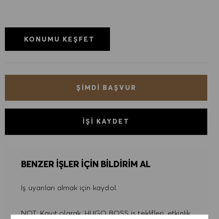
KONUMU KEŞFET
ŞIMDI BAŞVUR
İŞI KAYDET
BENZER IŞLER IÇIN BILDIRIM AL
İş uyarıları almak için kaydol.
NOT: Kayıt olarak, HUGO BOSS iş teklifleri, etkinlik