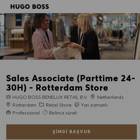
SKIP TO MAIN CONTENT
SKIP TO MAIN CONTENT
-
-
Sales Associate (Parttime 24-
30H) - Rotterdam Store
FIRMA ADI
HUGO BOSS BENELUX RETAIL B.V.
Netherlands
Şehir
Kategori
Rotterdam
Retail Store
Yarı zamanlı
Gerekli Deneyim
Professional
Belirsiz süreli
ŞIMDI BAŞVUR