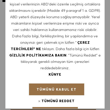
kişisel verilerinizin ABD'deki özenle seçilmiş ortaklara
aktarılmasını içerebilir (Madde 49 paragraf 1 a. GDPR).
BENZER IŞLER IÇIN BILDIRIM AL
ABD yeterli düzeyde koruma sağlayamayabilir. Yerel
makamların kişisel verilerinize erişme riski ve ayrıca
İş uyarıları almak için kaydol.
veri sahibi haklarınızı kullanamamanız riski olabilir.
Daha fazla bilgi, farklılaştırılmış bir yapılandırma ve
NOT: Kayıt olarak, HUGO BOSS iş teklifleri, etkinlik
onayınızı geri çekmek için lütfen "
ÇEREZ
davetiyeleri ve diğer kariyerle ilgili konuları içeren
tıklayın. Daha fazla bilgi için lütfen
TERCIHLERI" NE
e-postalar almayı kabul ediyorum. Bu e-
. "Tümünü Reddet" e
GIZLILIK POLITIKAMIZA BAKIN
postalardan istediğim zaman, örneğin her e-
tıklayarak gerekli olmayan tüm çerezleri
postada bulunan bağlantıya tıklayarak,
reddedebilirsiniz.
çıkabileceğimi kabul ediyorum. Kişisel verilerimin
KÜNYE
GIZLILIK POLITIKASI
'na uygun olarak
işleneceğini kabul ediyorum.
TÜMÜNÜ KABUL ET
E-posta adresini gir (Gerekli)
TÜMÜNÜ REDDET