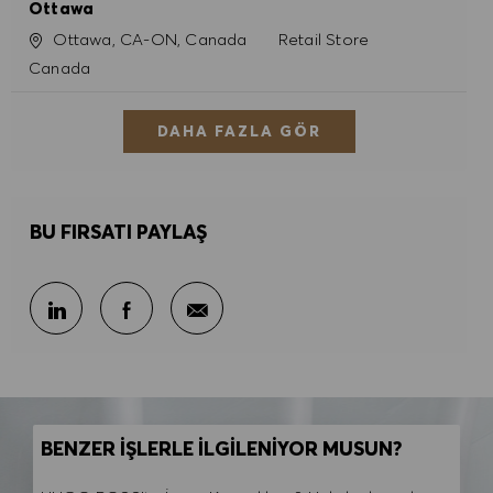
Ottawa
Konum
Kategori
Ottawa, CA-ON, Canada
Retail Store
Canada
DAHA FAZLA GÖR
BU FIRSATI PAYLAŞ
E-posta ile paylaş
LinkedIn ile paylaş
Facebook ile paylaş
BENZER İŞLERLE İLGİLENİYOR MUSUN?