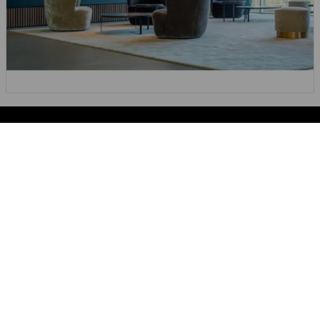
ARADIĞIN ŞEY DEĞIL MI?
YETENEK TOPLULUĞUMUZA
KATIL!
HUGO BOSS ile bir kariyere olan ilgini göstermek ve işe
alım ekibimizin seni daha kolay bulmasına yardımcı
olmak için kısa bir profil oluştur!
ŞİMDİ KAYDOL