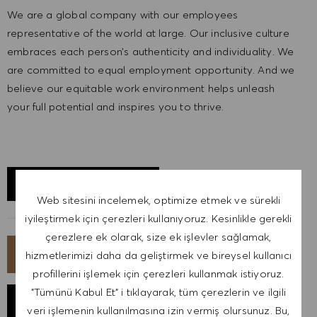
We are a global company with our employees
representative of the world at large. Our inclusive culture
embraces each person’s authenticity and individuality. We
are committed to equal employment opportunity. And we
believe our equitable work environment helps unleash
your full potential and inspires you to thrive.
KONUMU KEŞFET
Web sitesini incelemek, optimize etmek ve sürekli
iyileştirmek için çerezleri kullanıyoruz. Kesinlikle gerekli
çerezlere ek olarak, size ek işlevler sağlamak,
ŞIMDI BAŞVUR
hizmetlerimizi daha da geliştirmek ve bireysel kullanıcı
profillerini işlemek için çerezleri kullanmak istiyoruz.
"Tümünü Kabul Et" i tıklayarak, tüm çerezlerin ve ilgili
İŞI KAYDET
veri işlemenin kullanılmasına izin vermiş olursunuz. Bu,