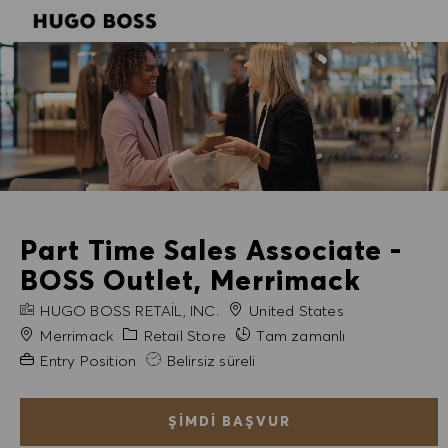
SKIP TO MAIN CONTENT
SKIP TO MAIN CONTENT
-
-
Part Time Sales Associate -
BOSS Outlet, Merrimack
FIRMA ADI
HUGO BOSS RETAIL, INC.
United States
Şehir
Kategori
Merrimack
Retail Store
Tam zamanlı
Gerekli Deneyim
Entry Position
Belirsiz süreli
ŞIMDI BAŞVUR