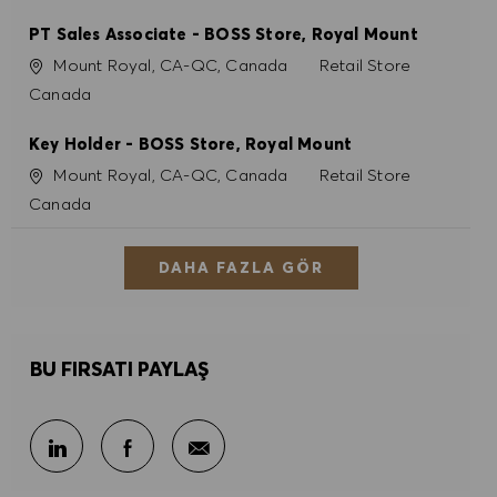
PT Sales Associate - BOSS Store, Royal Mount
Konum
Kategori
Mount Royal, CA-QC, Canada
Retail Store
Canada
Key Holder - BOSS Store, Royal Mount
Konum
Kategori
Mount Royal, CA-QC, Canada
Retail Store
Canada
DAHA FAZLA GÖR
BU FIRSATI PAYLAŞ
E-posta ile paylaş
LinkedIn ile paylaş
Facebook ile paylaş