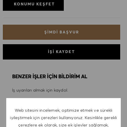
KONUMU KEŞFET
ŞIMDI BAŞVUR
İŞI KAYDET
BENZER IŞLER IÇIN BILDIRIM AL
İş uyarıları almak için kaydol.
NOT: Kayıt olarak, HUGO BOSS iş teklifleri, etkinlik
Web sitesini incelemek, optimize etmek ve sürekli
davetiyeleri ve diğer kariyerle ilgili konuları içeren
iyileştirmek için çerezleri kullanıyoruz. Kesinlikle gerekli
e-postalar almayı kabul ediyorum. Bu e-
çerezlere ek olarak, size ek işlevler sağlamak,
postalardan istediğim zaman, örneğin her e-