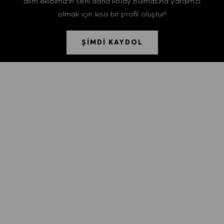
alım ekibimizin seni daha kolay bulmasına yardımcı
olmak için kısa bir profil oluştur!
ŞİMDİ KAYDOL