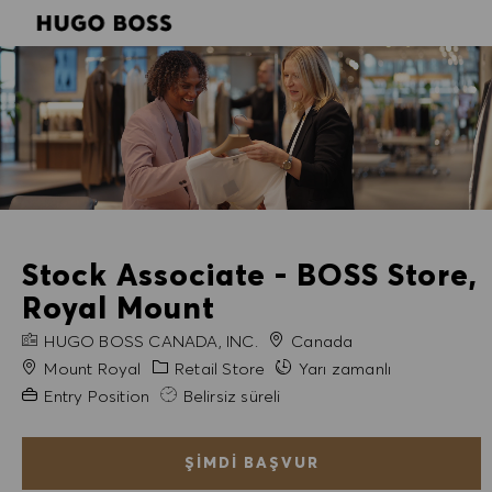
SKIP TO MAIN CONTENT
SKIP TO MAIN CONTENT
-
-
Stock Associate - BOSS Store,
Royal Mount
FIRMA ADI
HUGO BOSS CANADA, INC.
Canada
Şehir
Kategori
Mount Royal
Retail Store
Yarı zamanlı
Gerekli Deneyim
Entry Position
Belirsiz süreli
ŞIMDI BAŞVUR