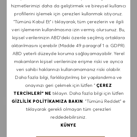
hizmetlerimizi daha da geliştirmek ve bireysel kullanıcı
postada bulunan bağlantıya tıklayarak,
profillerini işlemek için çerezleri kullanmak istiyoruz.
çıkabileceğimi kabul ediyorum. Kişisel verilerimin
"Tümünü Kabul Et" i tıklayarak, tüm çerezlerin ve ilgili
GIZLILIK POLITIKASI
'na uygun olarak
veri işlemenin kullanılmasına izin vermiş olursunuz. Bu,
işleneceğini kabul ediyorum.
kişisel verilerinizin ABD'deki özenle seçilmiş ortaklara
aktarılmasını içerebilir (Madde 49 paragraf 1 a. GDPR).
E-posta adresini gir (Gerekli)
ABD yeterli düzeyde koruma sağlayamayabilir. Yerel
makamların kişisel verilerinize erişme riski ve ayrıca
GÖNDER
veri sahibi haklarınızı kullanamamanız riski olabilir.
Daha fazla bilgi, farklılaştırılmış bir yapılandırma ve
onayınızı geri çekmek için lütfen "
UYARILARI YÖNET
ÇEREZ
tıklayın. Daha fazla bilgi için lütfen
TERCIHLERI" NE
. "Tümünü Reddet" e
GIZLILIK POLITIKAMIZA BAKIN
tıklayarak gerekli olmayan tüm çerezleri
İLGI ALANLARINA GÖRE ÖZEL IŞ
reddedebilirsiniz.
ÖNERILERI AL.
KÜNYE