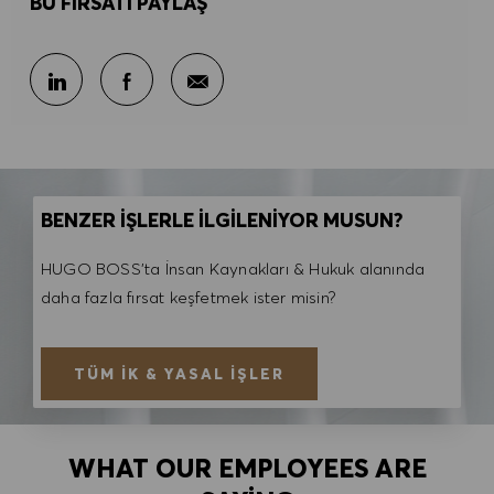
BU FIRSATI PAYLAŞ
E-posta ile paylaş
LinkedIn ile paylaş
Facebook ile paylaş
BENZER İŞLERLE İLGİLENİYOR MUSUN?
HUGO BOSS'ta İnsan Kaynakları & Hukuk alanında
daha fazla fırsat keşfetmek ister misin?
TÜM İK & YASAL İŞLER
WHAT OUR EMPLOYEES ARE