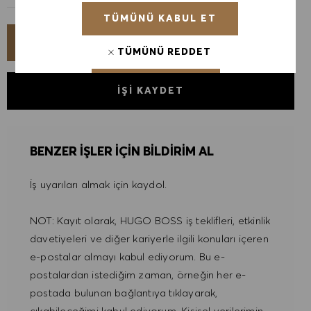
TÜMÜNÜ KABUL ET
ŞIMDI BAŞVUR
TÜMÜNÜ REDDET
ÇEREZ TERCIHLERI
İŞI KAYDET
BENZER IŞLER IÇIN BILDIRIM AL
İş uyarıları almak için kaydol.
NOT: Kayıt olarak, HUGO BOSS iş teklifleri, etkinlik
davetiyeleri ve diğer kariyerle ilgili konuları içeren
e-postalar almayı kabul ediyorum. Bu e-
postalardan istediğim zaman, örneğin her e-
postada bulunan bağlantıya tıklayarak,
çıkabileceğimi kabul ediyorum. Kişisel verilerimin