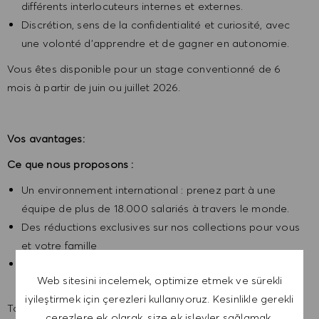
différents interlocuteurs internes et externes.
Discrétion, sens de la confidentialité et curiosité, avec
une volonté d’apprendre et de gagner en autonomie.
Vous êtes disponible pour un stage conventionné de 6
mois à partir de juin ou juillet 2026.
Vos avantages:
Ce que nous proposons :
Un environnement international : prenez part à une
équipe de plus de 18.000 salariés à travers le monde.
Des réductions exclusives sur nos collections pour vous
et votre famille
D’autres avantages tel que le remboursement des
Web sitesini incelemek, optimize etmek ve sürekli
transports en commun et des tickets restaurant.
iyileştirmek için çerezleri kullanıyoruz. Kesinlikle gerekli
Tous les BOSS ont une histoire à raconter, envoyez-nous
çerezlere ek olarak, size ek işlevler sağlamak,