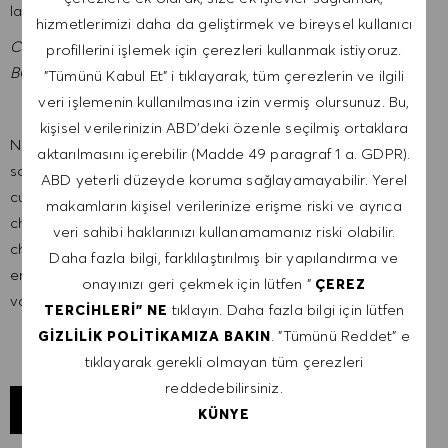
la vôtre et rejoignez la TEAM BOSS !
hizmetlerimizi daha da geliştirmek ve bireysel kullanıcı
Cette opportunité, comme toutes les offres d’emploi HUGO
profillerini işlemek için çerezleri kullanmak istiyoruz.
BOSS, est ouverte aux personnes en situation de Handicap.
"Tümünü Kabul Et" i tıklayarak, tüm çerezlerin ve ilgili
veri işlemenin kullanılmasına izin vermiş olursunuz. Bu,
kişisel verilerinizin ABD'deki özenle seçilmiş ortaklara
Nous sommes une entreprise mondiale et nos employés
aktarılmasını içerebilir (Madde 49 paragraf 1 a. GDPR).
sont représentatifs du monde dans son ensemble. Notre
ABD yeterli düzeyde koruma sağlayamayabilir. Yerel
culture inclusive intègre l'authenticité et l'individualité de
makamların kişisel verilerinize erişme riski ve ayrıca
chaque personne. Nous sommes attachés à l'égalité des
veri sahibi haklarınızı kullanamamanız riski olabilir.
chances en matière d'emploi. Et nous pensons que notre
Daha fazla bilgi, farklılaştırılmış bir yapılandırma ve
environnement de travail équitable contribue à libérer tout
onayınızı geri çekmek için lütfen "
ÇEREZ
votre potentiel et vous permet de vous épanouir.
tıklayın. Daha fazla bilgi için lütfen
TERCIHLERI" NE
. "Tümünü Reddet" e
GIZLILIK POLITIKAMIZA BAKIN
tıklayarak gerekli olmayan tüm çerezleri
reddedebilirsiniz.
KONUMU KEŞFET
KÜNYE