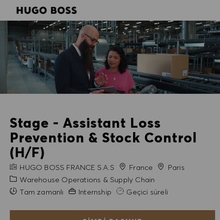
SKIP TO MAIN CONTENT
SKIP TO MAIN CONTENT
-
-
Stage - Assistant Loss
Prevention & Stock Control
(H/F)
FIRMA ADI
Şehir
HUGO BOSS FRANCE S.A.S
France
Paris
Kategori
Warehouse Operations & Supply Chain
Gerekli Deneyim
Tam zamanlı
Internship
Geçici süreli