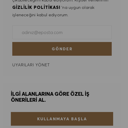
GIZLILIK POLITIKASI
'na uygun olarak
işleneceğini kabul ediyorum.
E-posta adresini gir (Gerekli)
GÖNDER
UYARILARI YÖNET
İLGI ALANLARINA GÖRE ÖZEL IŞ
ÖNERILERI AL.
KULLANMAYA BAŞLA