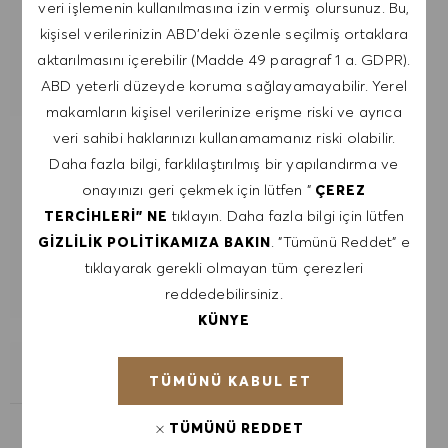
veri işlemenin kullanılmasına izin vermiş olursunuz. Bu,
GÖNDER
kişisel verilerinizin ABD'deki özenle seçilmiş ortaklara
aktarılmasını içerebilir (Madde 49 paragraf 1 a. GDPR).
UYARILARI YÖNET
ABD yeterli düzeyde koruma sağlayamayabilir. Yerel
makamların kişisel verilerinize erişme riski ve ayrıca
veri sahibi haklarınızı kullanamamanız riski olabilir.
Daha fazla bilgi, farklılaştırılmış bir yapılandırma ve
İLGI ALANLARINA GÖRE ÖZEL IŞ
onayınızı geri çekmek için lütfen "
ÇEREZ
ÖNERILERI AL.
tıklayın. Daha fazla bilgi için lütfen
TERCIHLERI" NE
. "Tümünü Reddet" e
GIZLILIK POLITIKAMIZA BAKIN
KULLANMAYA BAŞLA
tıklayarak gerekli olmayan tüm çerezleri
reddedebilirsiniz.
KÜNYE
BENZER İŞLER
TÜMÜNÜ KABUL ET
PT sales associate - BOSS Store, San Antonio, La
TÜMÜNÜ REDDET
Cantera