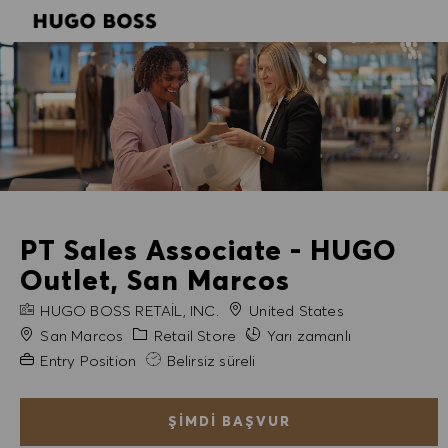
SKIP TO MAIN CONTENT
SKIP TO MAIN CONTENT
-
-
PT Sales Associate - HUGO
Outlet, San Marcos
FIRMA ADI
HUGO BOSS RETAIL, INC.
United States
Şehir
Kategori
San Marcos
Retail Store
Yarı zamanlı
Gerekli Deneyim
Entry Position
Belirsiz süreli
ŞIMDI BAŞVUR