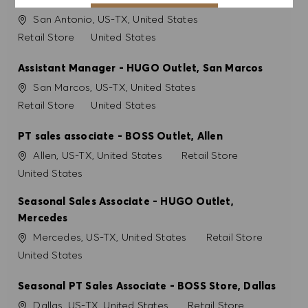
Konum
San Antonio, US-TX, United States
ÇEREZ TERCIHLERI
Kategori
Retail Store
United States
Assistant Manager - HUGO Outlet, San Marcos
Konum
San Marcos, US-TX, United States
Kategori
Retail Store
United States
PT sales associate - BOSS Outlet, Allen
Konum
Kategori
Allen, US-TX, United States
Retail Store
United States
Seasonal Sales Associate - HUGO Outlet,
Mercedes
Konum
Kategori
Mercedes, US-TX, United States
Retail Store
United States
Seasonal PT Sales Associate - BOSS Store, Dallas
Konum
Kategori
Dallas, US-TX, United States
Retail Store