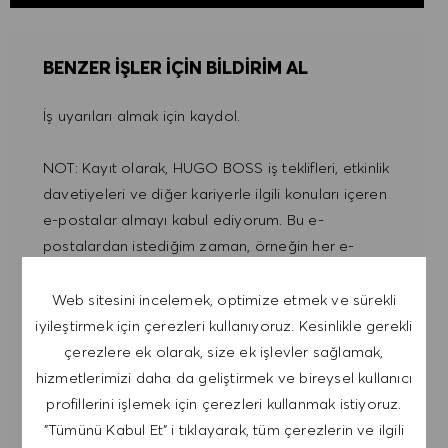
BENZER IŞLER IÇIN BILDIRIM AL
İş uyarıları almak için kaydol.
NOT: Kayıt olarak, HUGO BOSS iş teklifleri, etkinlik
davetiyeleri ve diğer kariyerle ilgili konuları içeren
e-postalar almayı kabul ediyorum. Bu e-
postalardan istediğim zaman, örneğin her e-
postada bulunan bağlantıya tıklayarak,
çıkabileceğimi kabul ediyorum. Kişisel verilerimin
Web sitesini incelemek, optimize etmek ve sürekli
GIZLILIK POLITIKASI
'na uygun olarak
iyileştirmek için çerezleri kullanıyoruz. Kesinlikle gerekli
işleneceğini kabul ediyorum.
çerezlere ek olarak, size ek işlevler sağlamak,
hizmetlerimizi daha da geliştirmek ve bireysel kullanıcı
E-posta adresini gir (Gerekli)
profillerini işlemek için çerezleri kullanmak istiyoruz.
"Tümünü Kabul Et" i tıklayarak, tüm çerezlerin ve ilgili