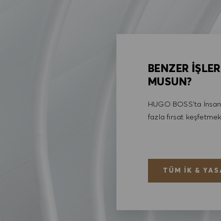
BENZER İŞLER
MUSUN?
HUGO BOSS'ta İnsan 
fazla fırsat keşfetmek
TÜM İK & YAS