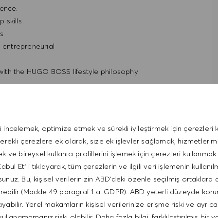
ience.
 skills
ls
d entrepreneurial
t with the HUGO BOSS lifestyle philosophy
i incelemek, optimize etmek ve sürekli iyileştirmek için çerezleri k
gerekli çerezlere ek olarak, size ek işlevler sağlamak, hizmetleri
ek ve bireysel kullanıcı profillerini işlemek için çerezleri kullanmak 
bul Et" i tıklayarak, tüm çerezlerin ve ilgili veri işlemenin kullanıl
unuz. Bu, kişisel verilerinizin ABD'deki özenle seçilmiş ortaklara 
erebilir (Madde 49 paragraf 1 a. GDPR). ABD yeterli düzeyde kor
bilir. Yerel makamların kişisel verilerinize erişme riski ve ayrıca
kullanamamanız riski olabilir. Daha fazla bilgi, farklılaştırılmış bir