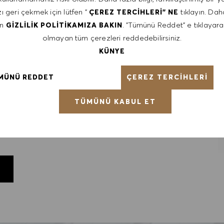
ı geri çekmek için lütfen "
tıklayın. Daha
ÇEREZ TERCIHLERI" NE
ntative of the world at large. Our inclusive culture
en
. "Tümünü Reddet" e tıklayara
GIZLILIK POLITIKAMIZA BAKIN
lity. We are committed to equal employment opportunity.
olmayan tüm çerezleri reddedebilirsiniz.
unleash your full potential and inspires you to thrive.
KÜNYE
ÇEREZ TERCIHLERI
MÜNÜ REDDET
TÜMÜNÜ KABUL ET