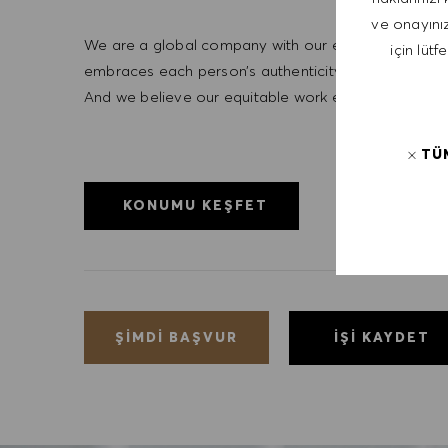
ve onayınız
We are a global company with our employees represe
için lütf
embraces each person’s authenticity and individua
And we believe our equitable work environment helps 
TÜ
KONUMU KEŞFET
İŞI KAYDET
ŞIMDI BAŞVUR