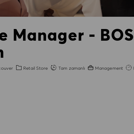
re Manager - BOS
n
Kategori
Gerekli Deneyim
ouver
Retail Store
Tam zamanlı
Management
B