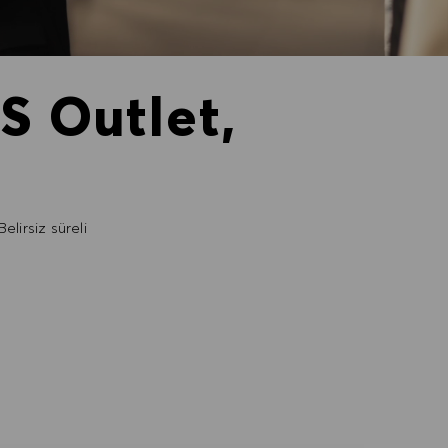
S Outlet,
elirsiz süreli