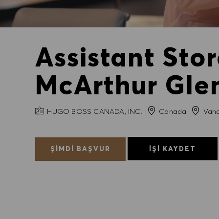
Assistant Sto
McArthur Gle
FIRMA ADI
Şehir
HUGO BOSS CANADA, INC.
Canada
Vanc
ŞIMDI BAŞVUR
İŞI KAYDET