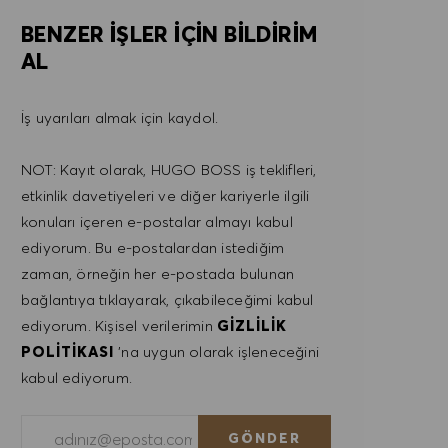
BENZER IŞLER IÇIN BILDIRIM
AL
İş uyarıları almak için kaydol.
NOT: Kayıt olarak, HUGO BOSS iş teklifleri,
etkinlik davetiyeleri ve diğer kariyerle ilgili
konuları içeren e-postalar almayı kabul
ediyorum. Bu e-postalardan istediğim
zaman, örneğin her e-postada bulunan
bağlantıya tıklayarak, çıkabileceğimi kabul
ediyorum. Kişisel verilerimin
GIZLILIK
POLITIKASI
'na uygun olarak işleneceğini
kabul ediyorum.
E-posta adresini gir (Gerekli)
GÖNDER