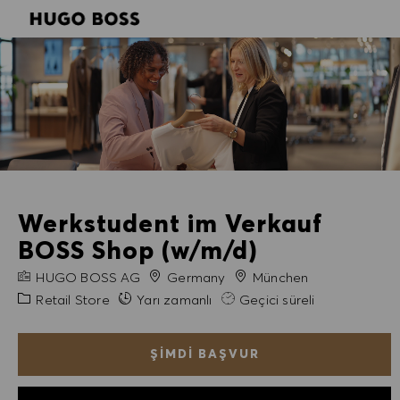
SKIP TO MAIN CONTENT
SKIP TO MAIN CONTENT
-
-
Werkstudent im Verkauf
BOSS Shop (w/m/d)
FIRMA ADI
Şehir
HUGO BOSS AG
Germany
München
Kategori
Retail Store
Yarı zamanlı
Geçici süreli
ŞIMDI BAŞVUR