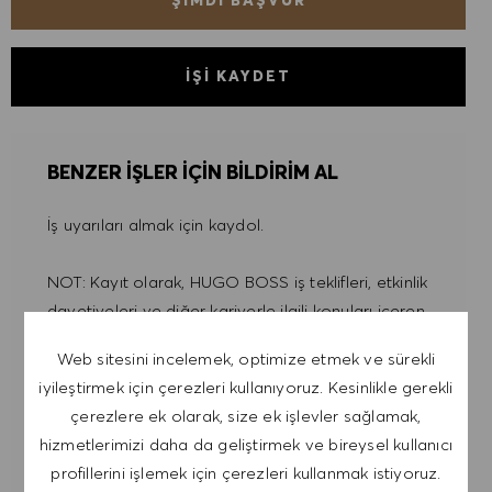
ŞIMDI BAŞVUR
İŞI KAYDET
BENZER IŞLER IÇIN BILDIRIM AL
İş uyarıları almak için kaydol.
NOT: Kayıt olarak, HUGO BOSS iş teklifleri, etkinlik
davetiyeleri ve diğer kariyerle ilgili konuları içeren
e-postalar almayı kabul ediyorum. Bu e-
Web sitesini incelemek, optimize etmek ve sürekli
postalardan istediğim zaman, örneğin her e-
iyileştirmek için çerezleri kullanıyoruz. Kesinlikle gerekli
postada bulunan bağlantıya tıklayarak,
çerezlere ek olarak, size ek işlevler sağlamak,
çıkabileceğimi kabul ediyorum. Kişisel verilerimin
hizmetlerimizi daha da geliştirmek ve bireysel kullanıcı
GIZLILIK POLITIKASI
'na uygun olarak
profillerini işlemek için çerezleri kullanmak istiyoruz.
işleneceğini kabul ediyorum.