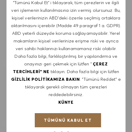
"Tümünü Kabul Et" i tıklayarak, tüm çerezlerin ve ilgili
veri işlemenin kullanılmasına izin vermiş olursunuz. Bu,
E-posta adresini gir (Gerekli)
kişisel verilerinizin ABD'deki özenle seçilmiş ortaklara
aktarılmasını içerebilir (Madde 49 paragraf 1 a. GDPR).
GÖNDER
ABD yeterli düzeyde koruma sağlayamayabilir. Yerel
makamların kişisel verilerinize erişme riski ve ayrıca
veri sahibi haklarınızı kullanamamanız riski olabilir.
UYARILARI YÖNET
Daha fazla bilgi, farklılaştırılmış bir yapılandırma ve
onayınızı geri çekmek için lütfen "
ÇEREZ
tıklayın. Daha fazla bilgi için lütfen
TERCIHLERI" NE
İLGI ALANLARINA GÖRE ÖZEL IŞ
. "Tümünü Reddet" e
GIZLILIK POLITIKAMIZA BAKIN
ÖNERILERI AL.
tıklayarak gerekli olmayan tüm çerezleri
reddedebilirsiniz.
KÜNYE
KULLANMAYA BAŞLA
TÜMÜNÜ KABUL ET