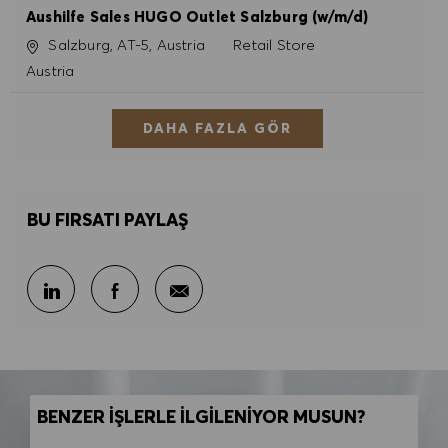
Aushilfe Sales HUGO Outlet Salzburg (w/m/d)
Konum
Kategori
Salzburg, AT-5, Austria
Retail Store
Austria
DAHA FAZLA GÖR
BU FIRSATI PAYLAŞ
E-posta ile paylaş
LinkedIn ile paylaş
Facebook ile paylaş
BENZER İŞLERLE İLGİLENİYOR MUSUN?