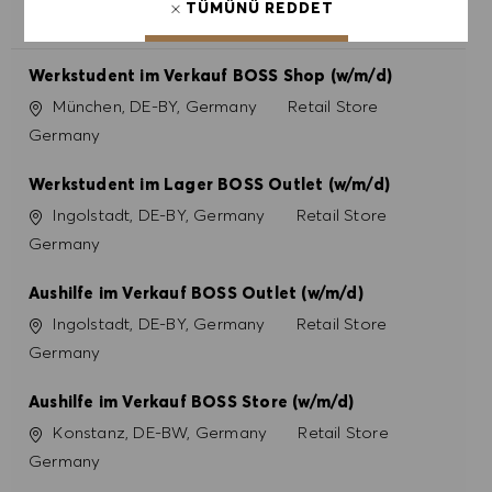
TÜMÜNÜ REDDET
BENZER İŞLER
ÇEREZ TERCIHLERI
Werkstudent im Verkauf BOSS Shop (w/m/d)
Konum
Kategori
München, DE-BY, Germany
Retail Store
Germany
Werkstudent im Lager BOSS Outlet (w/m/d)
Konum
Kategori
Ingolstadt, DE-BY, Germany
Retail Store
Germany
Aushilfe im Verkauf BOSS Outlet (w/m/d)
Konum
Kategori
Ingolstadt, DE-BY, Germany
Retail Store
Germany
Aushilfe im Verkauf BOSS Store (w/m/d)
Konum
Kategori
Konstanz, DE-BW, Germany
Retail Store
Germany