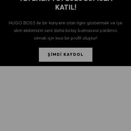
KATIL!
HUGO BOSS ile bir kariyere olan ilgini göstermek ve işe
alım ekibimizin seni daha kolay bulmasına yardımcı
olmak için kısa bir profil oluştur!
ŞİMDİ KAYDOL