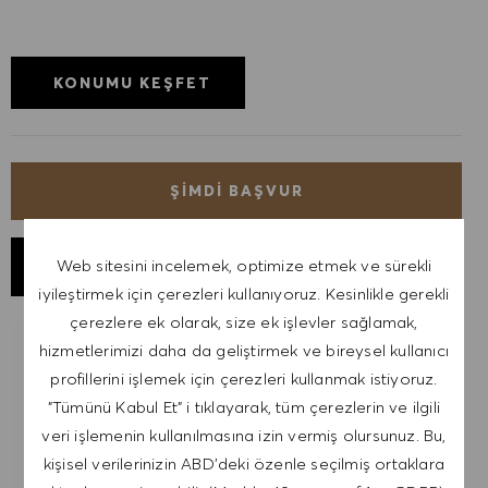
KONUMU KEŞFET
ŞIMDI BAŞVUR
Web sitesini incelemek, optimize etmek ve sürekli
İŞI KAYDET
iyileştirmek için çerezleri kullanıyoruz. Kesinlikle gerekli
çerezlere ek olarak, size ek işlevler sağlamak,
hizmetlerimizi daha da geliştirmek ve bireysel kullanıcı
BENZER IŞLER IÇIN BILDIRIM AL
profillerini işlemek için çerezleri kullanmak istiyoruz.
"Tümünü Kabul Et" i tıklayarak, tüm çerezlerin ve ilgili
İş uyarıları almak için kaydol.
veri işlemenin kullanılmasına izin vermiş olursunuz. Bu,
kişisel verilerinizin ABD'deki özenle seçilmiş ortaklara
NOT: Kayıt olarak, HUGO BOSS iş teklifleri, etkinlik