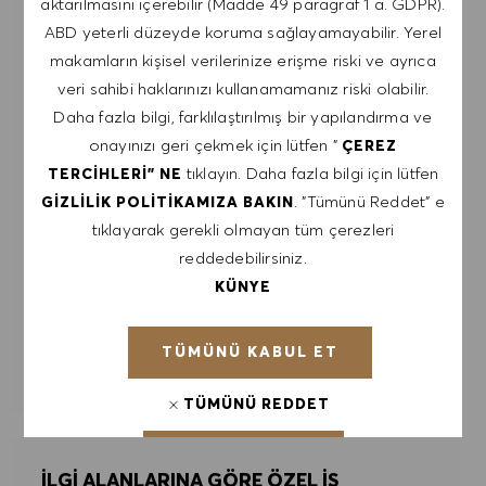
aktarılmasını içerebilir (Madde 49 paragraf 1 a. GDPR).
davetiyeleri ve diğer kariyerle ilgili konuları içeren
ABD yeterli düzeyde koruma sağlayamayabilir. Yerel
e-postalar almayı kabul ediyorum. Bu e-
makamların kişisel verilerinize erişme riski ve ayrıca
postalardan istediğim zaman, örneğin her e-
veri sahibi haklarınızı kullanamamanız riski olabilir.
postada bulunan bağlantıya tıklayarak,
Daha fazla bilgi, farklılaştırılmış bir yapılandırma ve
çıkabileceğimi kabul ediyorum. Kişisel verilerimin
onayınızı geri çekmek için lütfen "
ÇEREZ
GIZLILIK POLITIKASI
'na uygun olarak
tıklayın. Daha fazla bilgi için lütfen
TERCIHLERI" NE
işleneceğini kabul ediyorum.
. "Tümünü Reddet" e
GIZLILIK POLITIKAMIZA BAKIN
tıklayarak gerekli olmayan tüm çerezleri
E-posta adresini gir (Gerekli)
reddedebilirsiniz.
KÜNYE
GÖNDER
TÜMÜNÜ KABUL ET
UYARILARI YÖNET
TÜMÜNÜ REDDET
ÇEREZ TERCIHLERI
İLGI ALANLARINA GÖRE ÖZEL IŞ