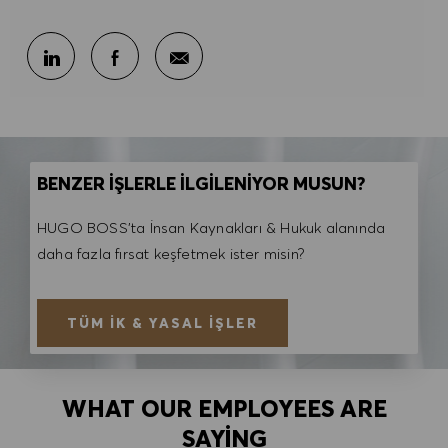
E-posta ile paylaş
LinkedIn ile paylaş
Facebook ile paylaş
BENZER İŞLERLE İLGİLENİYOR MUSUN?
HUGO BOSS'ta İnsan Kaynakları & Hukuk alanında
daha fazla fırsat keşfetmek ister misin?
TÜM İK & YASAL İŞLER
WHAT OUR EMPLOYEES ARE
SAYING