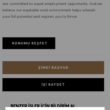
are committed to equal employment opportunity. And we
believe our equitable work environment helps unleash
your full potential and inspires you to thrive.
KONUMU KEŞFET
ŞIMDI BAŞVUR
İŞI KAYDET
BENZER IŞLER IÇIN BILDIRIM AL