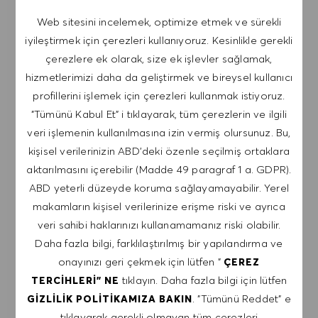
Web sitesini incelemek, optimize etmek ve sürekli
İş uyarıları almak için kaydol.
iyileştirmek için çerezleri kullanıyoruz. Kesinlikle gerekli
çerezlere ek olarak, size ek işlevler sağlamak,
NOT: Kayıt olarak, HUGO BOSS iş teklifleri, etkinlik
hizmetlerimizi daha da geliştirmek ve bireysel kullanıcı
davetiyeleri ve diğer kariyerle ilgili konuları içeren
profillerini işlemek için çerezleri kullanmak istiyoruz.
e-postalar almayı kabul ediyorum. Bu e-
"Tümünü Kabul Et" i tıklayarak, tüm çerezlerin ve ilgili
postalardan istediğim zaman, örneğin her e-
veri işlemenin kullanılmasına izin vermiş olursunuz. Bu,
postada bulunan bağlantıya tıklayarak,
kişisel verilerinizin ABD'deki özenle seçilmiş ortaklara
çıkabileceğimi kabul ediyorum. Kişisel verilerimin
aktarılmasını içerebilir (Madde 49 paragraf 1 a. GDPR).
GIZLILIK POLITIKASI
'na uygun olarak
ABD yeterli düzeyde koruma sağlayamayabilir. Yerel
işleneceğini kabul ediyorum.
makamların kişisel verilerinize erişme riski ve ayrıca
E-posta adresini gir (Gerekli)
veri sahibi haklarınızı kullanamamanız riski olabilir.
Daha fazla bilgi, farklılaştırılmış bir yapılandırma ve
onayınızı geri çekmek için lütfen "
ÇEREZ
GÖNDER
tıklayın. Daha fazla bilgi için lütfen
TERCIHLERI" NE
. "Tümünü Reddet" e
GIZLILIK POLITIKAMIZA BAKIN
UYARILARI YÖNET
tıklayarak gerekli olmayan tüm çerezleri