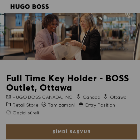
SKIP TO MAIN CONTENT
SKIP TO MAIN CONTENT
-
-
Full Time Key Holder - BOSS
Outlet, Ottawa
FIRMA ADI
Şehir
HUGO BOSS CANADA, INC.
Canada
Ottawa
Kategori
Gerekli Deneyim
Retail Store
Tam zamanlı
Entry Position
Geçici süreli
ŞIMDI BAŞVUR