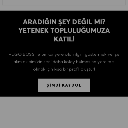
ARADIĞIN ŞEY DEĞIL MI?
YETENEK TOPLULUĞUMUZA
KATIL!
HUGO BOSS ile bir kariyere olan ilgini göstermek ve işe
alım ekibimizin seni daha kolay bulmasına yardımcı
olmak için kısa bir profil oluştur!
ŞİMDİ KAYDOL