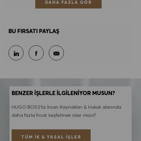
DAHA FAZLA GÖR
BU FIRSATI PAYLAŞ
E-posta ile paylaş
LinkedIn ile paylaş
Facebook ile paylaş
BENZER İŞLERLE İLGİLENİYOR MUSUN?
HUGO BOSS'ta İnsan Kaynakları & Hukuk alanında
daha fazla fırsat keşfetmek ister misin?
TÜM İK & YASAL İŞLER