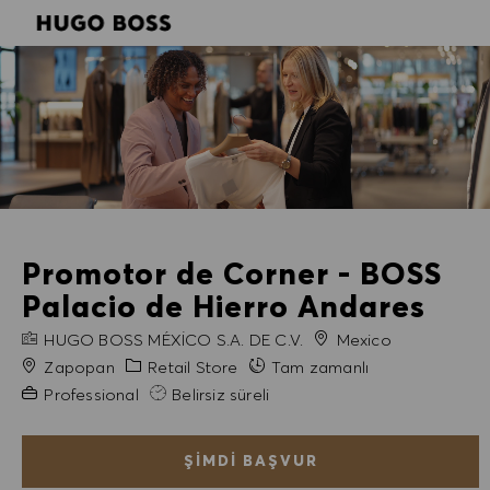
SKIP TO MAIN CONTENT
SKIP TO MAIN CONTENT
-
-
Promotor de Corner - BOSS
Palacio de Hierro Andares
FIRMA ADI
HUGO BOSS MÉXICO S.A. DE C.V.
Mexico
Şehir
Kategori
Zapopan
Retail Store
Tam zamanlı
Gerekli Deneyim
Professional
Belirsiz süreli
ŞIMDI BAŞVUR