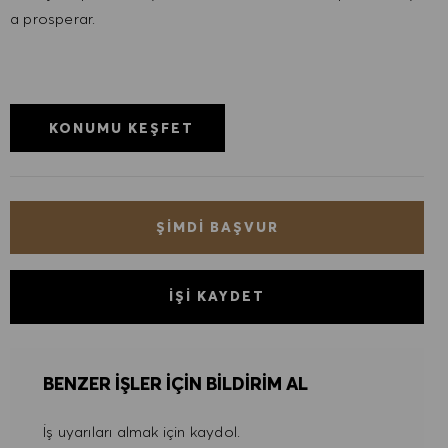
a prosperar.
KONUMU KEŞFET
ŞIMDI BAŞVUR
İŞI KAYDET
BENZER IŞLER IÇIN BILDIRIM AL
İş uyarıları almak için kaydol.