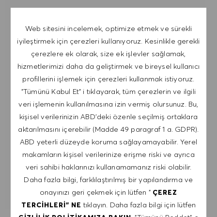
NOT: Kayıt olarak, HUGO BOSS iş teklifleri, etkinlik
Web sitesini incelemek, optimize etmek ve sürekli
davetiyeleri ve diğer kariyerle ilgili konuları içeren
iyileştirmek için çerezleri kullanıyoruz. Kesinlikle gerekli
e-postalar almayı kabul ediyorum. Bu e-
çerezlere ek olarak, size ek işlevler sağlamak,
postalardan istediğim zaman, örneğin her e-
hizmetlerimizi daha da geliştirmek ve bireysel kullanıcı
postada bulunan bağlantıya tıklayarak,
profillerini işlemek için çerezleri kullanmak istiyoruz.
çıkabileceğimi kabul ediyorum. Kişisel verilerimin
"Tümünü Kabul Et" i tıklayarak, tüm çerezlerin ve ilgili
GIZLILIK POLITIKASI
'na uygun olarak
veri işlemenin kullanılmasına izin vermiş olursunuz. Bu,
işleneceğini kabul ediyorum.
kişisel verilerinizin ABD'deki özenle seçilmiş ortaklara
E-posta adresini gir (Gerekli)
aktarılmasını içerebilir (Madde 49 paragraf 1 a. GDPR).
ABD yeterli düzeyde koruma sağlayamayabilir. Yerel
makamların kişisel verilerinize erişme riski ve ayrıca
GÖNDER
veri sahibi haklarınızı kullanamamanız riski olabilir.
Daha fazla bilgi, farklılaştırılmış bir yapılandırma ve
UYARILARI YÖNET
onayınızı geri çekmek için lütfen "
ÇEREZ
tıklayın. Daha fazla bilgi için lütfen
TERCIHLERI" NE