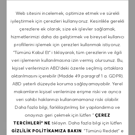
NOT: Kayıt olarak, HUGO BOSS iş teklifleri, etkinlik
davetiyeleri ve diğer kariyerle ilgili konuları içeren
Web sitesini incelemek, optimize etmek ve sürekli
e-postalar almayı kabul ediyorum. Bu e-
iyileştirmek için çerezleri kullanıyoruz. Kesinlikle gerekli
postalardan istediğim zaman, örneğin her e-
çerezlere ek olarak, size ek işlevler sağlamak,
postada bulunan bağlantıya tıklayarak,
hizmetlerimizi daha da geliştirmek ve bireysel kullanıcı
çıkabileceğimi kabul ediyorum. Kişisel verilerimin
profillerini işlemek için çerezleri kullanmak istiyoruz.
GIZLILIK POLITIKASI
'na uygun olarak
"Tümünü Kabul Et" i tıklayarak, tüm çerezlerin ve ilgili
işleneceğini kabul ediyorum.
veri işlemenin kullanılmasına izin vermiş olursunuz. Bu,
kişisel verilerinizin ABD'deki özenle seçilmiş ortaklara
E-posta adresini gir (Gerekli)
aktarılmasını içerebilir (Madde 49 paragraf 1 a. GDPR).
ABD yeterli düzeyde koruma sağlayamayabilir. Yerel
makamların kişisel verilerinize erişme riski ve ayrıca
GÖNDER
veri sahibi haklarınızı kullanamamanız riski olabilir.
Daha fazla bilgi, farklılaştırılmış bir yapılandırma ve
UYARILARI YÖNET
onayınızı geri çekmek için lütfen "
ÇEREZ
tıklayın. Daha fazla bilgi için lütfen
TERCIHLERI" NE
. "Tümünü Reddet" e
GIZLILIK POLITIKAMIZA BAKIN