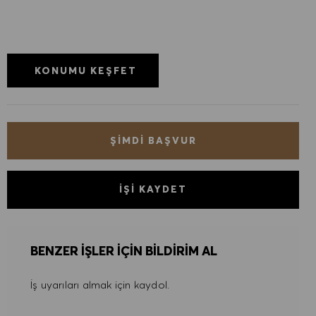
KONUMU KEŞFET
ŞIMDI BAŞVUR
İŞI KAYDET
BENZER IŞLER IÇIN BILDIRIM AL
İş uyarıları almak için kaydol.