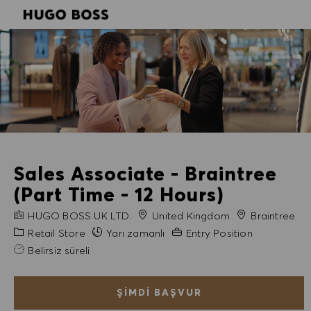
SKIP TO MAIN CONTENT
SKIP TO MAIN CONTENT
-
-
Sales Associate - Braintree
(Part Time - 12 Hours)
FIRMA ADI
Şehir
HUGO BOSS UK LTD.
United Kingdom
Braintree
Kategori
Gerekli Deneyim
Retail Store
Yarı zamanlı
Entry Position
Belirsiz süreli
ŞIMDI BAŞVUR