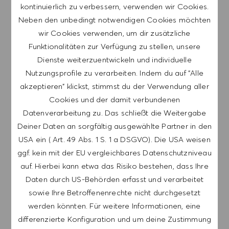
kontinuierlich zu verbessern, verwenden wir Cookies.
diejenigen Stellen Zugriff auf deine
Neben den unbedingt notwendigen Cookies möchten
personenbezogenen Daten, die diese zur
wir Cookies verwenden, um dir zusätzliche
Entscheidung über die Begründung eines
Funktionalitäten zur Verfügung zu stellen, unsere
Beschäftigungsverhältnisses oder zur Bearbeitung
Dienste weiterzuentwickeln und individuelle
deines E-Recruiting-Kandidatenprofils zwingend
Nutzungsprofile zu verarbeiten. Indem du auf "Alle
benötigen (bspw. HR, Betriebsrat,
akzeptieren" klickst, stimmst du der Verwendung aller
Fachbereichsverantwortliche).
Cookies und der damit verbundenen
Im Rahmen der Erstellung deines Kandidatenprofils
Datenverarbeitung zu. Das schließt die Weitergabe
stimmst du ausdrücklich der Freigabe deines Profils
Deiner Daten an sorgfältig ausgewählte Partner in den
auch für Recruiter anderer HUGO BOSS
USA ein ( Art. 49 Abs. 1 S. 1 a DSGVO). Die USA weisen
Konzerngesellschaften zu. Damit können damit auch
ggf. kein mit der EU vergleichbares Datenschutzniveau
ggf. Konzerngesellschaften außerhalb der EU (sog.
auf. Hierbei kann etwa das Risiko bestehen, dass Ihre
Drittstaaten) die Daten deines Profils einsehen. Bei
Daten durch US-Behörden erfasst und verarbeitet
Anwendbarkeit der Datenschutzgrundverordnung
sowie Ihre Betroffenenrechte nicht durchgesetzt
(DSGVO) willigst du damit zugleich auch ausdrücklich in
werden könnten. Für weitere Informationen, eine
die Übermittlung deiner Daten in Drittländer nach Art.
differenzierte Konfiguration und um deine Zustimmung
49 Abs. 1 Satz 1 a. DSGVO ein. Diese Drittländer weisen